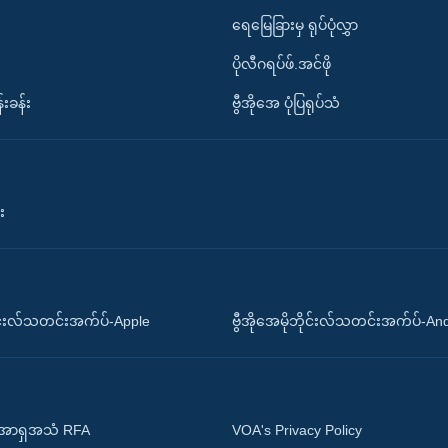
ရေမြေခြားမှ ရုပ်ပုံလွှာ
ပိုလီဂရပ်ဖ်.အင်ဖို
်းခန်း
ဗွီအိုအေ ပုံပြရုပ်သံ
း
ိုင်းလ်သတင်းအက်ပ်-Apple
ဗွီအိုအေမိုဘိုင်းလ်သတင်းအက်ပ်-An
 အာရှအသံ RFA
VOA's Privacy Policy