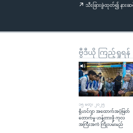
သုတပဒေသာ အင်္ဂလိပ်စာ
အ
သီးခြားခွဲထုတ်၍ နားဆင
ညွန်း
စာမျက်နှာ
သို့
ကျော်
ကြည့်
ရန်
ဗွီဒီယို ကြည့်ရှုရန်
ရှာဖွေ
ရန်
နေရာ
သို့
ကျော်
ရန်
၁၅ မတ္၊ ၂၀၂၅
ရိုဟင်ဂျာ အထောက်အပံ့ဖြတ်
တောက်မှု ဟန့်တားဖို့ ကုလ
အကြီးအကဲ ကြိုးပမ်းမည်