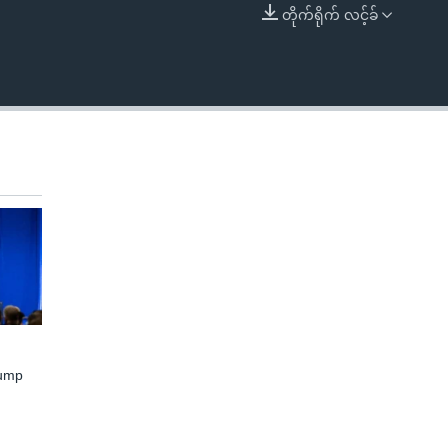
တိုက်ရိုက် လင့်ခ်
EMBED
rump