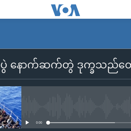
ပွဲ နောက်ဆက်တွဲ ဒုက္ခသည်တွေ
No media source currently availa
0:00