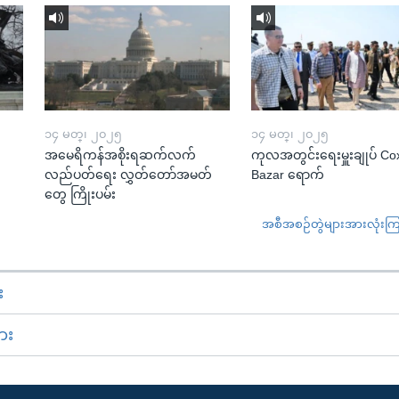
၁၄ မတ္၊ ၂၀၂၅
၁၄ မတ္၊ ၂၀၂၅
အမေရိကန်အစိုးရဆက်လက်
ကုလအတွင်းရေးမှူးချုပ် Co
လည်ပတ်ရေး လွှတ်တော်အမတ်
Bazar ရောက်
တွေ ကြိုးပမ်း
အစီအစဉ်တွဲများအားလုံးကြည့
း
ား