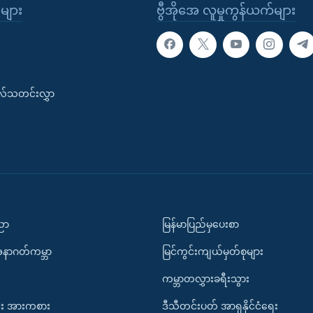
ုများ
ဗွီအိုအေ လူမှုကွန်ယက်များ
းလ်သတင်းလွှာ
ပညာ
မြန်မာပြည်မှပေးစာ
အနာဂတ်ကမ္ဘာ
မြင်ကွင်းကျယ်မှတ်စုများ
ကမ္ဘာတလွှားခရီးသွား
း အားကစား
ဒီသီတင်းပတ် အာရှနိုင်ငံရေး