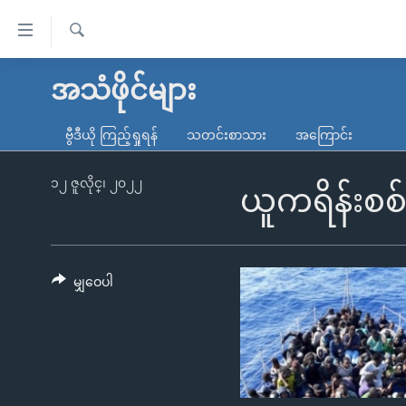
သုံး
ရ
ရှာဖွေ
လွယ်ကူ
မူလစာမျက်နှာ
အသံဖိုင်များ
ရ
စေ
မြန်မာ
လာ
ဗွီဒီယို ကြည့်ရှုရန်
သတင်းစာသား
အကြောင်း
သည့်
ဒ်
ကမ္ဘာ့သတင်းများ
Link
ဗွီဒီယို
နိုင်ငံတကာ
၁၂ ဇူလိုင္၊ ၂၀၂၂
ယူကရိန်းစစ်
များ
သတင်းလွတ်လပ်ခွင့်
အမေရိကန်
ပင်မ
ရပ်ဝန်းတခု လမ်းတခု အလွန်
တရုတ်
အကြောင်းအရာ
အင်္ဂလိပ်စာလေ့လာမယ်
အစ္စရေး-ပါလက်စတိုင်း
မျှဝေပါ
သို့
အပတ်စဉ်ကဏ္ဍများ
အမေရိကန်သုံးအီဒီယံ
ကျော်
ကြည့်
ရေဒီယိုနှင့်ရုပ်သံ အချက်အလက်များ
မကြေးမုံရဲ့ အင်္ဂလိပ်စာ
ရေဒီယို
ရန်
ရေဒီယို/တီဗွီအစီအစဉ်
ရုပ်ရှင်ထဲက အင်္ဂလိပ်စာ
တီဗွီ
ပင်မ