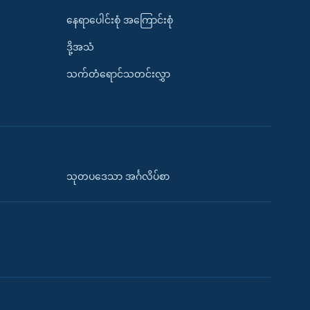
နေရာပေါင်းစုံ အကြောင်းစုံ
ဒို့အသံ
သက်တံရောင်သတင်းလွှာ
သုတပဒေသာ အင်္ဂလိပ်စာ