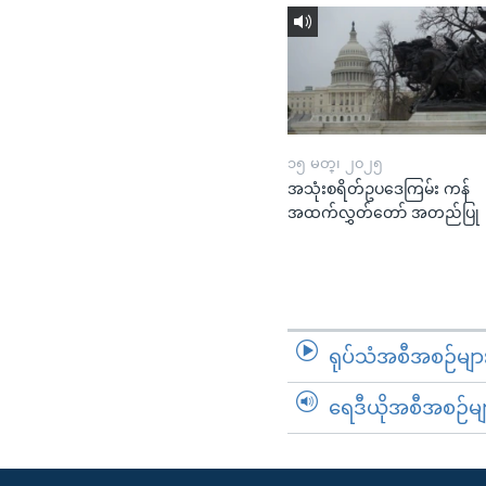
၁၅ မတ္၊ ၂၀၂၅
အသုံးစရိတ်ဥပဒေကြမ်း ကန်
အထက်လွှတ်တော် အတည်ပြု
ရုပ်သံအစီအစဉ်မျာ
ရေဒီယိုအစီအစဉ်မျ