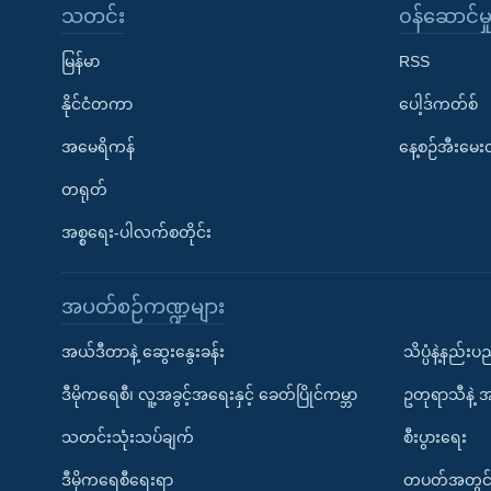
သတင်း
၀န်ဆောင်မှ
မြန်မာ
RSS
နိုင်ငံတကာ
ပေါ့ဒ်ကတ်စ်
အမေရိကန်
နေ့စဉ်အီးမေ
တရုတ်
အစ္စရေး-ပါလက်စတိုင်း
အပတ်စဉ်ကဏ္ဍများ
အယ်ဒီတာနဲ့ ဆွေးနွေးခန်း
သိပ္ပံနဲ့နည်း
ဒီမိုကရေစီ၊ လူ့အခွင့်အရေးနှင့် ခေတ်ပြိုင်ကမ္ဘာ
ဥတုရာသီနဲ့ 
သတင်းသုံးသပ်ချက်
စီးပွားရေး
ဒီမိုကရေစီရေးရာ
တပတ်အတွင်