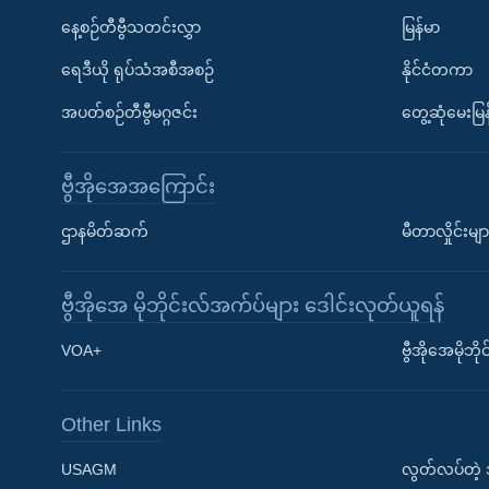
နေ့စဉ်တီဗွီသတင်းလွှာ
မြန်မာ
ရေဒီယို ရုပ်သံအစီအစဉ်
နိုင်ငံတကာ
အပတ်စဉ်တီဗွီမဂ္ဂဇင်း
တွေ့ဆုံမေးမြန
ဗွီအိုအေအကြောင်း
ဌာနမိတ်ဆက်
မီတာလှိုင်းမျာ
ဗွီအိုအေ မိုဘိုင်းလ်အက်ပ်များ ဒေါင်းလုတ်ယူရန်
Learning English
VOA+
ဗွီအိုအေမိုဘ
ဗွီအိုအေ လူမှုကွန်ယက်များ
Other Links
USAGM
လွတ်လပ်တဲ့