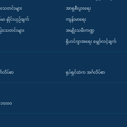
ားသတင်းများ
အာရှစီးပွားရေး
်မာ နှိုင်းယှဉ်ချက်
ကျန်းမာရေး
ပြားသတင်းများ
အမျိုးသမီးကဏ္ဍ
ရိုဟင်ဂျာအရေး မျှော်လင့်ချက်
်္ဂလိပ်စာ
ရုပ်ရှင်ထဲက အင်္ဂလိပ်စာ
၀-၁၀း၀၀