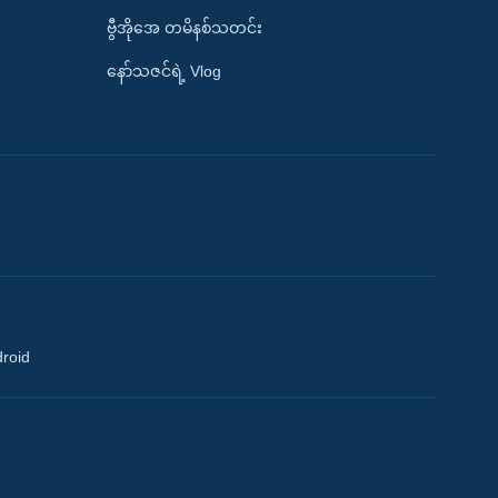
ဗွီအိုအေ တမိနစ်သတင်း
နော်သဇင်ရဲ့ Vlog
droid