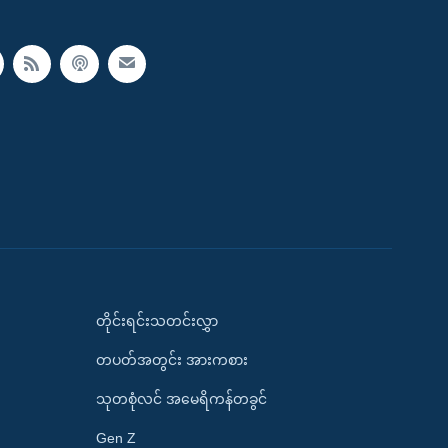
တိုင်းရင်းသတင်းလွှာ
တပတ်အတွင်း အားကစား
သုတစုံလင် အမေရိကန်တခွင်
Gen Z