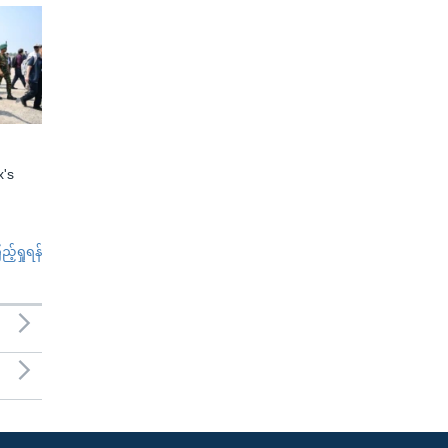
x's
်ရှုရန်