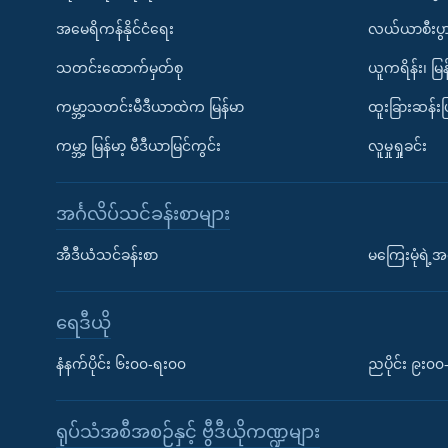
အမေရိကန်နိုင်ငံရေး
လယ်ယာစီးပွ
သတင်းထောက်မှတ်စု
ယူကရိန်း၊ မြန
ကမ္ဘာ့သတင်းမီဒီယာထဲက မြန်မာ
ထူးခြားဆန်း
ကမ္ဘာ့ မြန်မာ့ မီဒီယာမြင်ကွင်း
လူမှုရှုခင်း
အင်္ဂလိပ်သင်ခန်းစာများ
အီဒီယံသင်ခန်းစာ
မကြေးမုံရဲ့အင
ရေဒီယို
နံနက်ပိုင်း ၆း၀၀-ရး၀၀
ညပိုင်း ၉း၀
ရုပ်သံအစီအစဉ်နှင့် ဗွီဒီယိုကဏ္ဍများ