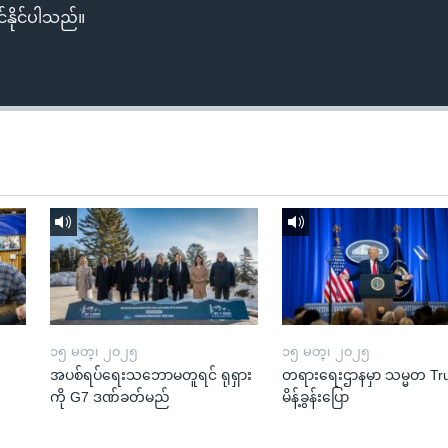
်နိုင်ပါသည်။
၁၅ မတ္၊ ၂၀၂၅
၁၅ မတ္၊ ၂၀၂၅
အပစ်ရပ်ရေးသဘောမတူရင် ရုရှား
တရားရေးဌာနမှာ သမ္မတ T
ကို G7 ဒဏ်ခတ်မည်
မိန့်ခွန်းပြော