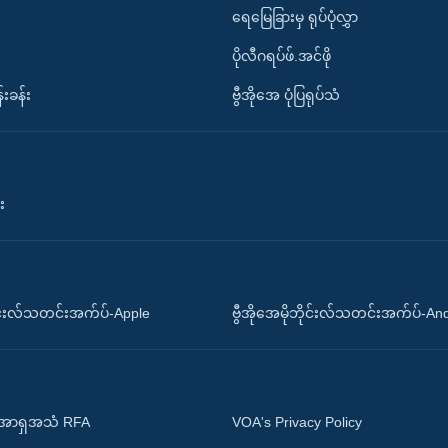
ရေမြေခြားမှ ရုပ်ပုံလွှာ
ပိုလီဂရပ်ဖ်.အင်ဖို
်းခန်း
ဗွီအိုအေ ပုံပြရုပ်သံ
း
ိုင်းလ်သတင်းအက်ပ်-Apple
ဗွီအိုအေမိုဘိုင်းလ်သတင်းအက်ပ်-An
 အာရှအသံ RFA
VOA's Privacy Policy