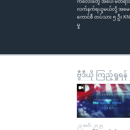
ကလေးတွေ အပေါ် မတရားကျ
လက်နက်ရယူမယ်လို့ အမေရိ
ကောင်စီ တပ်သား ၅ ဦး KNU ဆ
မှု
ဗွီဒီယို ကြည့်ရှုရန်
၂၃ ဧၿပီ၊ ၂၀၂၅