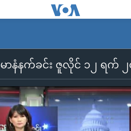
န်မာနံနက်ခင်း ဇူလိုင် ၁၂ ရက်