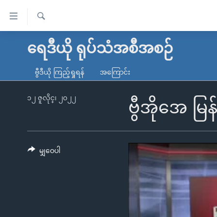
သုံး
ရ
ရှာဖွေ
လွယ်ကူ
မူလစာမျက်နှာ
ရေဒီယို ရုပ်သံအစီအစဉ်
ရ
စေ
မြန်မာ
လာ
ဗွီဒီယို ကြည့်ရှုရန်
အကြောင်း
သည့်
ဒ်
ကမ္ဘာ့သတင်းများ
Link
ဗွီဒီယို
နိုင်ငံတကာ
၁၂ ဇူလိုင္၊ ၂၀၂၂
ဗွီအိုအေ မြ
များ
သတင်းလွတ်လပ်ခွင့်
အမေရိကန်
ပင်မ
ရပ်ဝန်းတခု လမ်းတခု အလွန်
တရုတ်
အကြောင်းအရာ
အင်္ဂလိပ်စာလေ့လာမယ်
အစ္စရေး-ပါလက်စတိုင်း
မျှဝေပါ
သို့
အပတ်စဉ်ကဏ္ဍများ
အမေရိကန်သုံးအီဒီယံ
ကျော်
ကြည့်
ရေဒီယိုနှင့်ရုပ်သံ အချက်အလက်များ
မကြေးမုံရဲ့ အင်္ဂလိပ်စာ
ရေဒီယို
ရန်
ရေဒီယို/တီဗွီအစီအစဉ်
ရုပ်ရှင်ထဲက အင်္ဂလိပ်စာ
တီဗွီ
ပင်မ