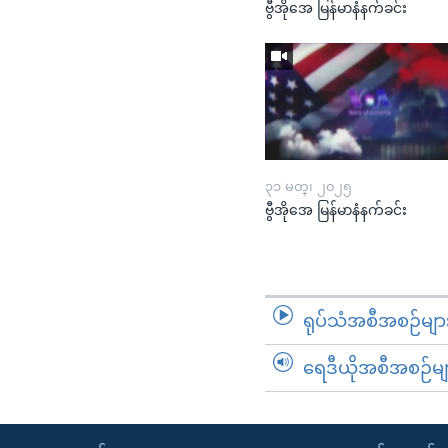
ဗွီအိုအေ မြန်မာနံနက်ခင်း
၃၁ မတ္၊ ၂၀၂၅
ဗွီအိုအေ မြန်မာနံနက်ခင်း
ရုပ်သံအစီအစဉ်မျာ
ရေဒီယိုအစီအစဉ်မျ