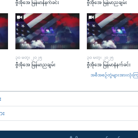
ဗွီအိုအေ မြန်မာနံနက်ခင်း
ဗွီအိုအေ မြန်မာညချမ်း
၃၀ မတ္၊ ၂၀၂၅
၃၀ မတ္၊ ၂၀၂၅
ဗွီအိုအေ မြန်မာညချမ်း
ဗွီအိုအေ မြန်မာနံနက်ခင်း
အစီအစဉ်တွဲများအားလုံးကြည့
း
ား