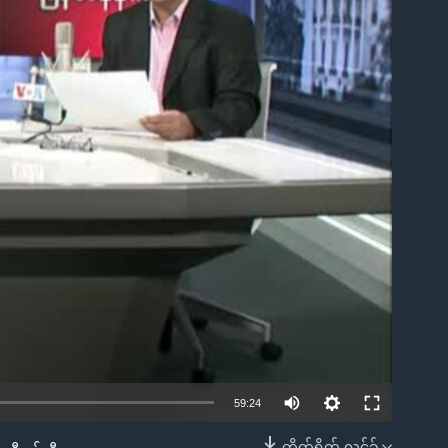
ble
59:24
တိုက်ရိုက် လင့်ခ်