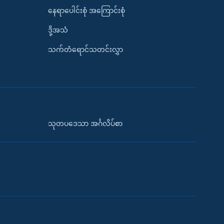
နေရာပေါင်းစုံ အကြောင်းစုံ
ဒို့အသံ
သက်တံရောင်သတင်းလွှာ
သုတပဒေသာ အင်္ဂလိပ်စာ