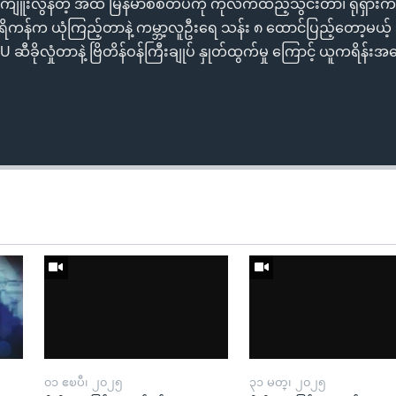
ူးလွန်တဲ့ အထဲ မြန်မာစစ်တပ်ကို ကုလကထည့်သွင်းတာ၊ ရုရှား
ကန်က ယုံကြည့်တာနဲ့ ကမ္ဘာ့လူဦးရေ သန်း ၈ ထောင်ပြည့်တော့မယ့်
ီခိုလှုံတာနဲ့ ဗြိတိန်ဝန်ကြီးချုပ် နှုတ်ထွက်မှု ကြောင့် ယူကရိန်းအ
၀၁ ဧၿပီ၊ ၂၀၂၅
၃၁ မတ္၊ ၂၀၂၅