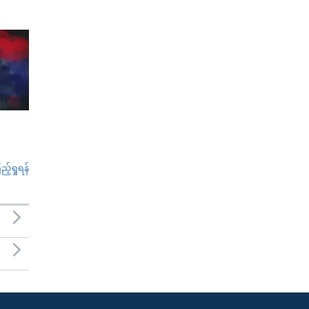
်ရှုရန်