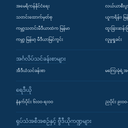
အမေရိကန်နိုင်ငံရေး
လယ်ယာစီးပွ
သတင်းထောက်မှတ်စု
ယူကရိန်း၊ မြန
ကမ္ဘာ့သတင်းမီဒီယာထဲက မြန်မာ
ထူးခြားဆန်း
ကမ္ဘာ့ မြန်မာ့ မီဒီယာမြင်ကွင်း
လူမှုရှုခင်း
အင်္ဂလိပ်သင်ခန်းစာများ
အီဒီယံသင်ခန်းစာ
မကြေးမုံရဲ့အင
ရေဒီယို
နံနက်ပိုင်း ၆း၀၀-ရး၀၀
ညပိုင်း ၉း၀
ရုပ်သံအစီအစဉ်နှင့် ဗွီဒီယိုကဏ္ဍများ