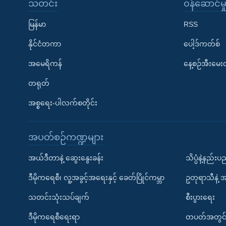
သတင်း
၀န်ဆောင်မှ
မြန်မာ
RSS
နိုင်ငံတကာ
ပေါ့ဒ်ကတ်စ်
အမေရိကန်
နေ့စဉ်အီးမေ
တရုတ်
အစ္စရေး-ပါလက်စတိုင်း
အပတ်စဉ်ကဏ္ဍများ
အယ်ဒီတာနဲ့ ဆွေးနွေးခန်း
သိပ္ပံနဲ့နည်း
ဒီမိုကရေစီ၊ လူ့အခွင့်အရေးနှင့် ခေတ်ပြိုင်ကမ္ဘာ
ဥတုရာသီနဲ့ 
သတင်းသုံးသပ်ချက်
စီးပွားရေး
ဒီမိုကရေစီရေးရာ
တပတ်အတွင်