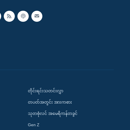
တိုင်းရင်းသတင်းလွှာ
တပတ်အတွင်း အားကစား
သုတစုံလင် အမေရိကန်တခွင်
Gen Z