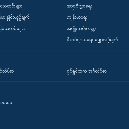
ားသတင်းများ
အာရှစီးပွားရေး
်မာ နှိုင်းယှဉ်ချက်
ကျန်းမာရေး
ပြားသတင်းများ
အမျိုးသမီးကဏ္ဍ
ရိုဟင်ဂျာအရေး မျှော်လင့်ချက်
်္ဂလိပ်စာ
ရုပ်ရှင်ထဲက အင်္ဂလိပ်စာ
၀-၁၀း၀၀