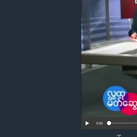
သုတပဒေသာ အင်္ဂလိပ်စာ
အ
ညွန်း
စာမျက်နှာ
သို့
ကျော်
ကြည့်
ရန်
ရှာဖွေ
ရန်
နေရာ
သို့
ကျော်
ရန်
0:00