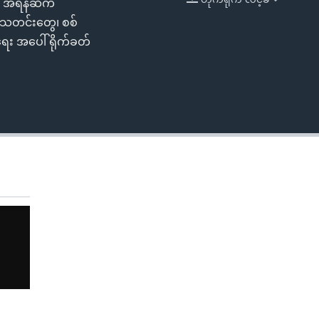
က အီရန်ဆီက
EMBED
 သတင်းတွေ၊ စစ်
ရေး အပေါ် ရိုက်ခတ်