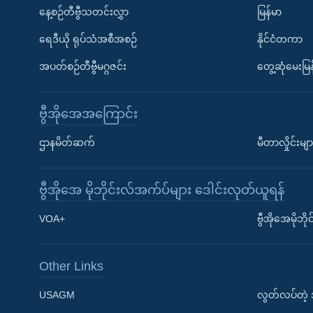
နေ့စဉ်တီဗွီသတင်းလွှာ
မြန်မာ
ရေဒီယို ရုပ်သံအစီအစဉ်
နိုင်ငံတကာ
အပတ်စဉ်တီဗွီမဂ္ဂဇင်း
တွေ့ဆုံမေးမြန
ဗွီအိုအေအကြောင်း
ဌာနမိတ်ဆက်
မီတာလှိုင်းမျာ
ဗွီအိုအေ မိုဘိုင်းလ်အက်ပ်များ ဒေါင်းလုတ်ယူရန်
Learning English
VOA+
ဗွီအိုအေမိုဘ
ဗွီအိုအေ လူမှုကွန်ယက်များ
Other Links
USAGM
လွတ်လပ်တဲ့