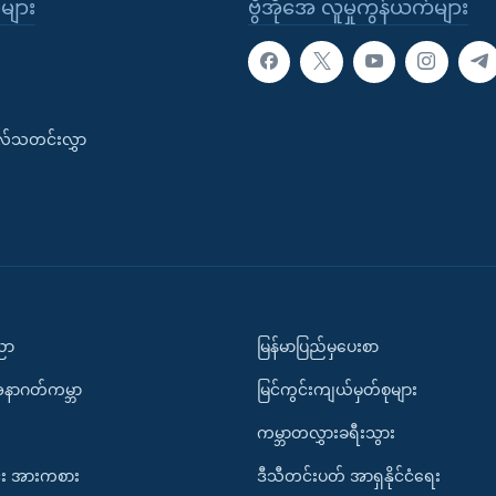
ုများ
ဗွီအိုအေ လူမှုကွန်ယက်များ
းလ်သတင်းလွှာ
ပညာ
မြန်မာပြည်မှပေးစာ
အနာဂတ်ကမ္ဘာ
မြင်ကွင်းကျယ်မှတ်စုများ
ကမ္ဘာတလွှားခရီးသွား
း အားကစား
ဒီသီတင်းပတ် အာရှနိုင်ငံရေး