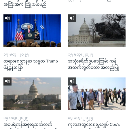
အကြီးအကဲ ကြိုးပမ်းမည်
၁၅ မတ္၊ ၂၀၂၅
၁၅ မတ္၊ ၂၀၂၅
တရားရေးဌာနမှာ သမ္မတ Trump
အသုံးစရိတ်ဥပဒေကြမ်း ကန်
မိန့်ခွန်းပြော
အထက်လွှတ်တော် အတည်ပြု
၁၄ မတ္၊ ၂၀၂၅
၁၄ မတ္၊ ၂၀၂၅
အမေရိကန်အစိုးရဆက်လက်
ကုလအတွင်းရေးမှူးချုပ် Cox's