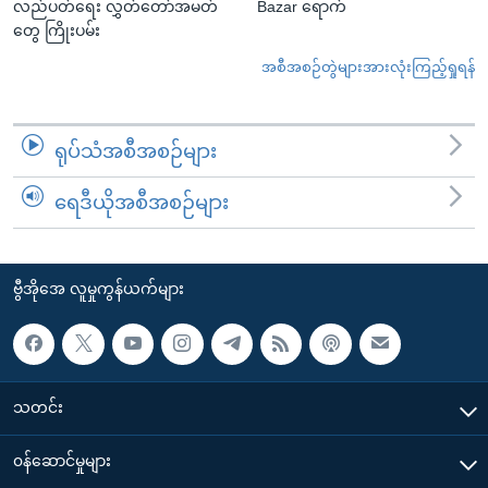
လည်ပတ်ရေး လွှတ်တော်အမတ်
Bazar ရောက်
တွေ ကြိုးပမ်း
အစီအစဉ်တွဲများအားလုံးကြည့်ရှုရန်
ရုပ်သံအစီအစဉ်များ
ရေဒီယိုအစီအစဉ်များ
ဗွီအိုအေ လူမှုကွန်ယက်များ
သတင်း
၀န်ဆောင်မှုများ