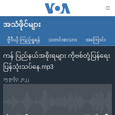
သုံး
ရ
လွယ်ကူ
အသံဖိုင်များ
မူလစာမျက်နှာ
စေ
မြန်မာ
ဗွီဒီယို ကြည့်ရှုရန်
သတင်းစာသား
အကြောင်း
သည့်
ကမ္ဘာ့သတင်းများ
Link
ကန် ပြည်နယ်အစိုးရများ ကိုဗစ်တုံ့ပြန်ရေး
ဗွီဒီယို
နိုင်ငံတကာ
များ
သတင်းလွတ်လပ်ခွင့်
အမေရိကန်
ပြန်သုံးသပ်နေ.mp3
ပင်မ
ရပ်ဝန်းတခု လမ်းတခု အလွန်
တရုတ်
အကြောင်းအရာ
၁၅ ဇူလိုင္၊ ၂၀၂၂
သို့
အင်္ဂလိပ်စာလေ့လာမယ်
အစ္စရေး-ပါလက်စတိုင်း
ကျော်
အပတ်စဉ်ကဏ္ဍများ
အမေရိကန်သုံးအီဒီယံ
ကြည့်
ရေဒီယိုနှင့်ရုပ်သံ အချက်အလက်များ
မကြေးမုံရဲ့ အင်္ဂလိပ်စာ
ရေဒီယို
ရန်
No media source currently available
ပင်မ
ရေဒီယို/တီဗွီအစီအစဉ်
ရုပ်ရှင်ထဲက အင်္ဂလိပ်စာ
တီဗွီ