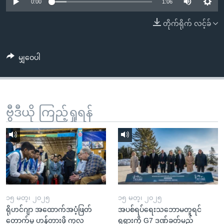
အ
0:00
1:06
သုတပဒေသာ အင်္ဂလိပ်စာ
ညွန်း
Learning English
တိုက်ရိုက် လင့်ခ်
စာမျက်နှာ
သို့
ဗွီအိုအေ လူမှုကွန်ယက်များ
ကျော်
မျှဝေပါ
ကြည့်
ရန်
ဘာသာစကားများ
ရှာဖွေ
ဗွီဒီယို ကြည့်ရှုရန်
ရန်
နေရာ
သို့
ကျော်
ရန်
၁၅ မတ္၊ ၂၀၂၅
၁၅ မတ္၊ ၂၀၂၅
ရိုဟင်ဂျာ အထောက်အပံ့ဖြတ်
အပစ်ရပ်ရေးသဘောမတူရင်
တောက်မှု ဟန့်တားဖို့ ကုလ
ရုရှားကို G7 ဒဏ်ခတ်မည်