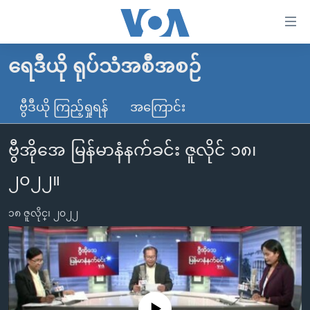
သုံး
ရ
လွယ်ကူ
ရေဒီယို ရုပ်သံအစီအစဉ်
မူလစာမျက်နှာ
စေ
မြန်မာ
ဗွီဒီယို ကြည့်ရှုရန်
အကြောင်း
သည့်
ကမ္ဘာ့သတင်းများ
Link
ဗွီအိုအေ မြန်မာနံနက်ခင်း ဇူလိုင် ၁၈၊
ဗွီဒီယို
နိုင်ငံတကာ
များ
သတင်းလွတ်လပ်ခွင့်
အမေရိကန်
၂၀၂၂။
ပင်မ
ရပ်ဝန်းတခု လမ်းတခု အလွန်
တရုတ်
အကြောင်းအရာ
၁၈ ဇူလိုင္၊ ၂၀၂၂
သို့
အင်္ဂလိပ်စာလေ့လာမယ်
အစ္စရေး-ပါလက်စတိုင်း
ကျော်
အပတ်စဉ်ကဏ္ဍများ
အမေရိကန်သုံးအီဒီယံ
ကြည့်
ရေဒီယိုနှင့်ရုပ်သံ အချက်အလက်များ
မကြေးမုံရဲ့ အင်္ဂလိပ်စာ
ရေဒီယို
ရန်
ပင်မ
ရေဒီယို/တီဗွီအစီအစဉ်
ရုပ်ရှင်ထဲက အင်္ဂလိပ်စာ
တီဗွီ
No media source currently available