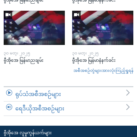
၃၀ မတ္၊ ၂၀၂၅
၃၀ မတ္၊ ၂၀၂၅
ဗွီအိုအေ မြန်မာညချမ်း
ဗွီအိုအေ မြန်မာနံနက်ခင်း
အစီအစဉ်တွဲများအားလုံးကြည့်ရှုရန်
ရုပ်သံအစီအစဉ်များ
ရေဒီယိုအစီအစဉ်များ
ဗွီအိုအေ လူမှုကွန်ယက်များ