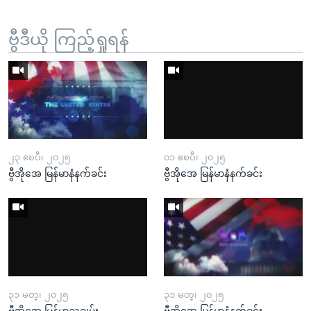
ဗွီဒီယို ကြည့်ရှုရန်
၂၃ ဧၿပီ၊ ၂၀၂၅
၀၁ ဧၿပီ၊ ၂၀၂၅
ဗွီအိုအေ မြန်မာနံနက်ခင်း
ဗွီအိုအေ မြန်မာနံနက်ခင်း
၃၁ မတ္၊ ၂၀၂၅
၃၁ မတ္၊ ၂၀၂၅
ဗွီအိုအေ မြန်မာညချမ်း
ဗွီအိုအေ မြန်မာနံနက်ခင်း