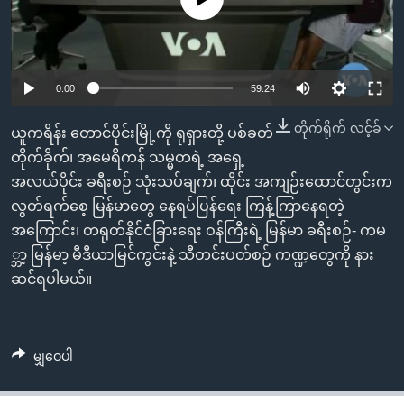
အ
သုတပဒေသာ အင်္ဂလိပ်စာ
ညွန်း
Learning English
စာမျက်နှာ
သို့
ဗွီအိုအေ လူမှုကွန်ယက်များ
0:00
59:24
ကျော်
ကြည့်
တိုက်ရိုက် လင့်ခ်
ယူကရိန်း တောင်ပိုင်းမြို့ကို ရုရှားတို့ ပစ်ခတ်
ရန်
တိုက်ခိုက်၊ အမေရိကန် သမ္မတရဲ့ အရှေ့
ဘာသာစကားများ
ရှာဖွေ
အလယ်ပိုင်း ခရီးစဉ် သုံးသပ်ချက်၊ ထိုင်း အကျဉ်းထောင်တွင်းက
ရန်
လွတ်ရက်စေ့ မြန်မာတွေ နေရပ်ပြန်ရေး ကြန့်ကြာနေရတဲ့
နေရာ
အကြောင်း၊ တရုတ်နိုင်ငံခြားရေး ဝန်ကြီးရဲ့ မြန်မာ ခရီးစဉ်- ကမ
သို့
္ဘာ့ မြန်မာ့ မီဒီယာမြင်ကွင်းနဲ့ သီတင်းပတ်စဉ် ကဏ္ဍတွေကို နား
ကျော်
ဆင်ရပါမယ်။
ရန်
မျှဝေပါ