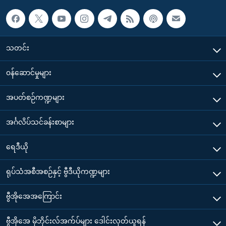
သတင်း
၀န်ဆောင်မှုများ
အပတ်စဉ်ကဏ္ဍများ
အင်္ဂလိပ်သင်ခန်းစာများ
ရေဒီယို
ရုပ်သံအစီအစဉ်နှင့် ဗွီဒီယိုကဏ္ဍများ
ဗွီအိုအေအကြောင်း
ဗွီအိုအေ မိုဘိုင်းလ်အက်ပ်များ ဒေါင်းလုတ်ယူရန်