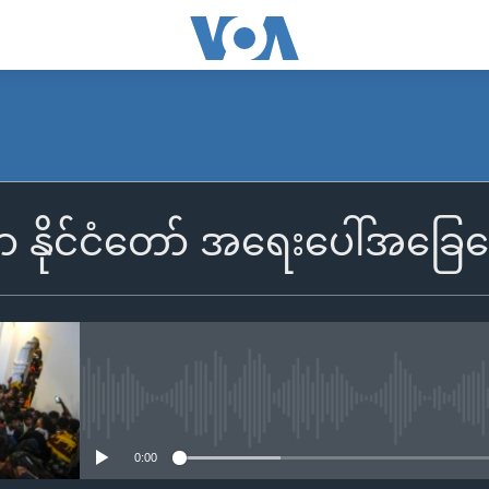
မှာ နိုင်ငံတော် အရေးပေါ်အခ
No media source currently availa
0:00