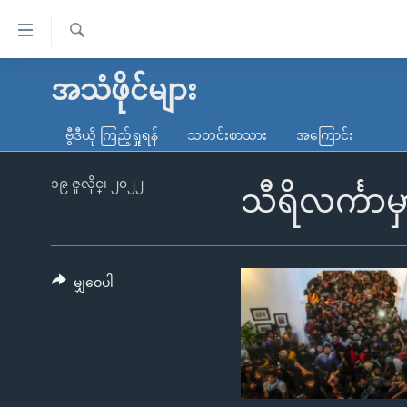
သုံး
ရ
ရှာဖွေ
လွယ်ကူ
မူလစာမျက်နှာ
အသံဖိုင်များ
ရ
စေ
မြန်မာ
လာ
ဗွီဒီယို ကြည့်ရှုရန်
သတင်းစာသား
အကြောင်း
သည့်
ဒ်
ကမ္ဘာ့သတင်းများ
Link
ဗွီဒီယို
နိုင်ငံတကာ
၁၉ ဇူလိုင္၊ ၂၀၂၂
သီရိလင်္ကာ
များ
သတင်းလွတ်လပ်ခွင့်
အမေရိကန်
ပင်မ
ရပ်ဝန်းတခု လမ်းတခု အလွန်
တရုတ်
အကြောင်းအရာ
အင်္ဂလိပ်စာလေ့လာမယ်
အစ္စရေး-ပါလက်စတိုင်း
မျှဝေပါ
သို့
အပတ်စဉ်ကဏ္ဍများ
အမေရိကန်သုံးအီဒီယံ
ကျော်
ကြည့်
ရေဒီယိုနှင့်ရုပ်သံ အချက်အလက်များ
မကြေးမုံရဲ့ အင်္ဂလိပ်စာ
ရေဒီယို
ရန်
ရေဒီယို/တီဗွီအစီအစဉ်
ရုပ်ရှင်ထဲက အင်္ဂလိပ်စာ
တီဗွီ
ပင်မ