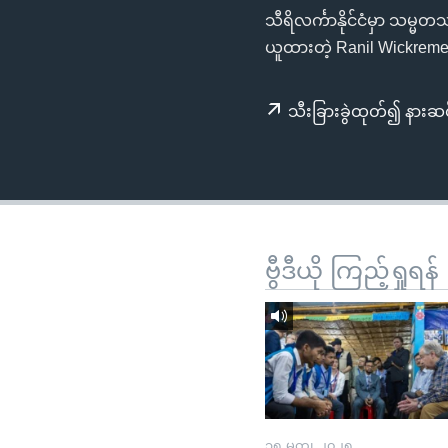
သုတပဒေသာ အင်္ဂလိပ်စာ
အ
သီရိလင်္ကာနိုင်ငံမှာ သမ
ညွန်း
ယူထားတဲ့ Ranil Wickrem
စာမျက်နှာ
သို့
သီးခြားခွဲထုတ်၍ နားဆင
ကျော်
ကြည့်
ရန်
ရှာဖွေ
ရန်
နေရာ
ဗွီဒီယို ကြည့်ရှုရန်
သို့
ကျော်
ရန်
၁၅ မတ္၊ ၂၀၂၅