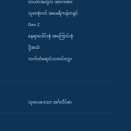
တပတ်အတွင်း အားကစား
သုတစုံလင် အမေရိကန်တခွင်
Gen Z
နေရာပေါင်းစုံ အကြောင်းစုံ
ဒို့အသံ
သက်တံရောင်သတင်းလွှာ
သုတပဒေသာ အင်္ဂလိပ်စာ