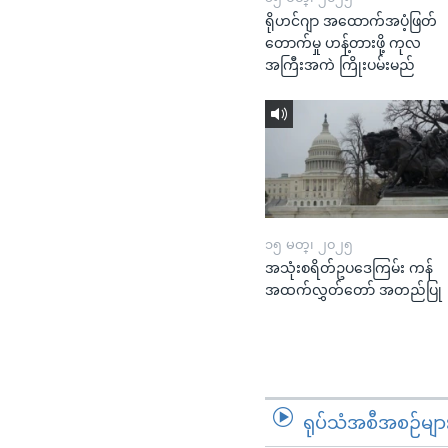
ရိုဟင်ဂျာ အထောက်အပံ့ဖြတ်
တောက်မှု ဟန့်တားဖို့ ကုလ
အကြီးအကဲ ကြိုးပမ်းမည်
၁၅ မတ္၊ ၂၀၂၅
အသုံးစရိတ်ဥပဒေကြမ်း ကန်
အထက်လွှတ်တော် အတည်ပြု
ရုပ်သံအစီအစဉ်မျာ