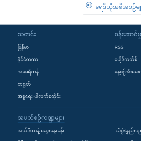
ရေဒီယိုအစီအစဉ်မျ
သတင်း
၀န်ဆောင်မှ
မြန်မာ
RSS
နိုင်ငံတကာ
ပေါ့ဒ်ကတ်စ်
အမေရိကန်
နေ့စဉ်အီးမေ
တရုတ်
အစ္စရေး-ပါလက်စတိုင်း
အပတ်စဉ်ကဏ္ဍများ
အယ်ဒီတာနဲ့ ဆွေးနွေးခန်း
သိပ္ပံနဲ့နည်း