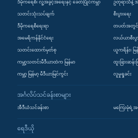
ဒီမိုကရေစီ၊ လူ့အခွင့်အရေးနှင့် ခေတ်ပြိုင်ကမ္ဘာ
ဥတုရာသီနဲ့ 
သတင်းသုံးသပ်ချက်
စီးပွားရေး
ဒီမိုကရေစီရေးရာ
တပတ်အတွင်
အမေရိကန်နိုင်ငံရေး
လယ်ယာစီးပွ
သတင်းထောက်မှတ်စု
ယူကရိန်း၊ မြန
ကမ္ဘာ့သတင်းမီဒီယာထဲက မြန်မာ
ထူးခြားဆန်း
ကမ္ဘာ့ မြန်မာ့ မီဒီယာမြင်ကွင်း
လူမှုရှုခင်း
အင်္ဂလိပ်သင်ခန်းစာများ
အီဒီယံသင်ခန်းစာ
မကြေးမုံရဲ့အင
ရေဒီယို