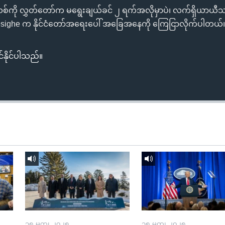
္မတသစ်ကို လွှတ်တော်က မရွေးချယ်ခင် ၂ ရက်အလိုမှာပဲ၊ လက်ရှိယာယ
esighe က နိုင်ငံတော်အရေးပေါ် အခြေအနေကို ကြေငြာလိုက်ပါတယ်
်နိုင်ပါသည်။
၁၅ မတ္၊ ၂၀၂၅
၁၅ မတ္၊ ၂၀၂၅