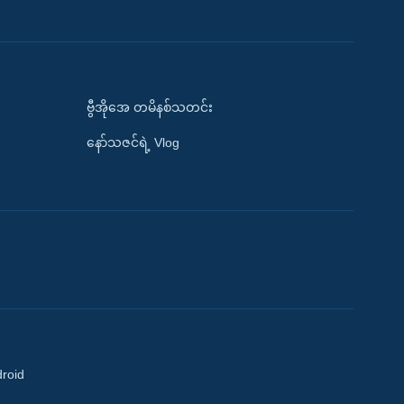
ဗွီအိုအေ တမိနစ်သတင်း
နော်သဇင်ရဲ့ Vlog
droid