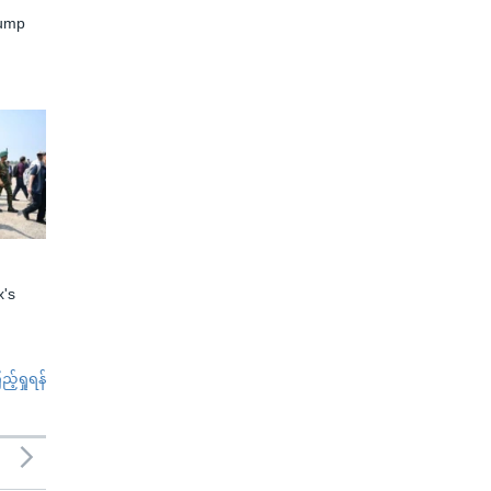
rump
x's
်ရှုရန်