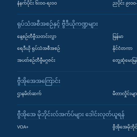
နံနက်ပိုင်း ၆း၀၀-ရး၀၀
ညပိုင်း ၉း၀
ရုပ်သံအစီအစဉ်နှင့် ဗွီဒီယိုကဏ္ဍများ
နေ့စဉ်တီဗွီသတင်းလွှာ
မြန်မာ
ရေဒီယို ရုပ်သံအစီအစဉ်
နိုင်ငံတကာ
အပတ်စဉ်တီဗွီမဂ္ဂဇင်း
တွေ့ဆုံမေးမြန
ဗွီအိုအေအကြောင်း
ဌာနမိတ်ဆက်
မီတာလှိုင်းမျာ
ဗွီအိုအေ မိုဘိုင်းလ်အက်ပ်များ ဒေါင်းလုတ်ယူရန်
Learning English
VOA+
ဗွီအိုအေမိုဘ
ဗွီအိုအေ လူမှုကွန်ယက်များ