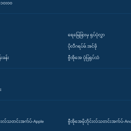
၀-၁၀း၀၀
ရေမြေခြားမှ ရုပ်ပုံလွှာ
ပိုလီဂရပ်ဖ်.အင်ဖို
်းခန်း
ဗွီအိုအေ ပုံပြရုပ်သံ
း
ိုင်းလ်သတင်းအက်ပ်-Apple
ဗွီအိုအေမိုဘိုင်းလ်သတင်းအက်ပ်-An