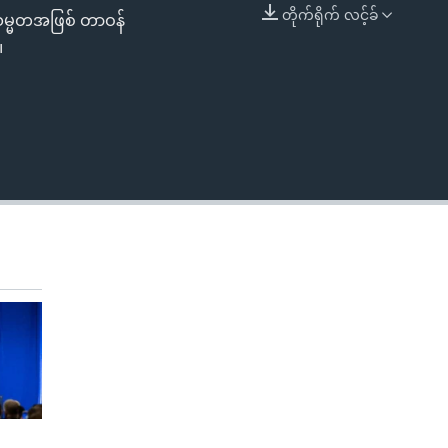
တိုက်ရိုက် လင့်ခ်
ီသမ္မတအဖြစ် တာဝန်
EMBED
။