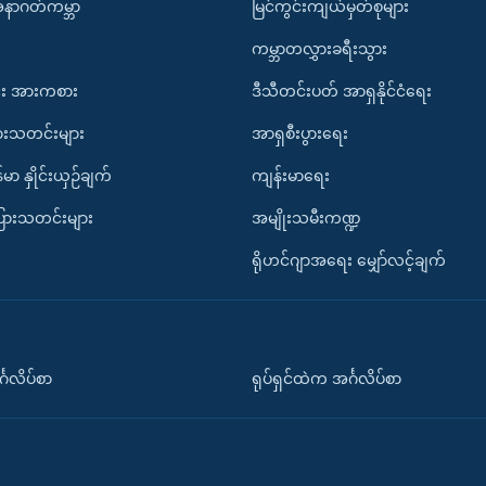
အနာဂတ်ကမ္ဘာ
မြင်ကွင်းကျယ်မှတ်စုများ
ကမ္ဘာတလွှားခရီးသွား
း အားကစား
ဒီသီတင်းပတ် အာရှနိုင်ငံရေး
ားသတင်းများ
အာရှစီးပွားရေး
်မာ နှိုင်းယှဉ်ချက်
ကျန်းမာရေး
ပြားသတင်းများ
အမျိုးသမီးကဏ္ဍ
ရိုဟင်ဂျာအရေး မျှော်လင့်ချက်
်္ဂလိပ်စာ
ရုပ်ရှင်ထဲက အင်္ဂလိပ်စာ