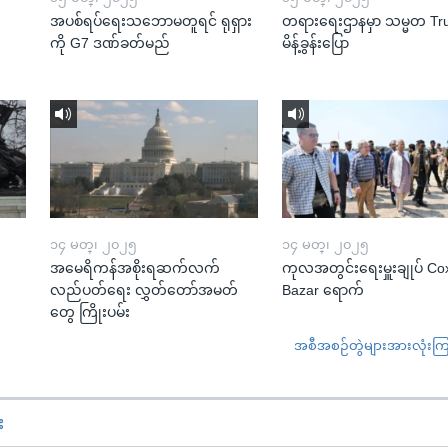
အပစ်ရပ်ရေးသဘောမတူရင် ရုရှား
တရားရေးဌာနမှာ သမ္မတ T
ကို G7 ဒဏ်ခတ်မည်
မိန့်ခွန်းပြော
၁၄ မတ္၊ ၂၀၂၅
၁၄ မတ္၊ ၂၀၂၅
အမေရိကန်အစိုးရဆက်လက်
ကုလအတွင်းရေးမှူးချုပ် Co
လည်ပတ်ရေး လွှတ်တော်အမတ်
Bazar ရောက်
တွေ ကြိုးပမ်း
အစီအစဉ်တွဲများအားလုံးကြည့
း