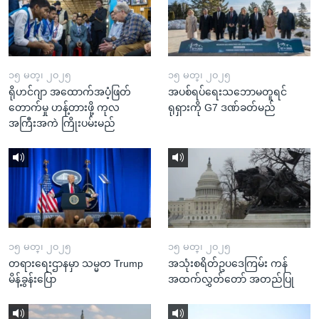
၁၅ မတ္၊ ၂၀၂၅
၁၅ မတ္၊ ၂၀၂၅
ရိုဟင်ဂျာ အထောက်အပံ့ဖြတ်
အပစ်ရပ်ရေးသဘောမတူရင်
တောက်မှု ဟန့်တားဖို့ ကုလ
ရုရှားကို G7 ဒဏ်ခတ်မည်
အကြီးအကဲ ကြိုးပမ်းမည်
၁၅ မတ္၊ ၂၀၂၅
၁၅ မတ္၊ ၂၀၂၅
တရားရေးဌာနမှာ သမ္မတ Trump
အသုံးစရိတ်ဥပဒေကြမ်း ကန်
မိန့်ခွန်းပြော
အထက်လွှတ်တော် အတည်ပြု