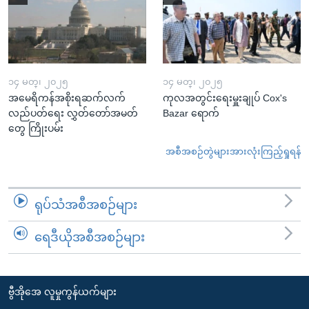
၁၄ မတ္၊ ၂၀၂၅
၁၄ မတ္၊ ၂၀၂၅
အမေရိကန်အစိုးရဆက်လက်
ကုလအတွင်းရေးမှူးချုပ် Cox's
လည်ပတ်ရေး လွှတ်တော်အမတ်
Bazar ရောက်
တွေ ကြိုးပမ်း
အစီအစဉ်တွဲများအားလုံးကြည့်ရှုရန်
ရုပ်သံအစီအစဉ်များ
ရေဒီယိုအစီအစဉ်များ
ဗွီအိုအေ လူမှုကွန်ယက်များ