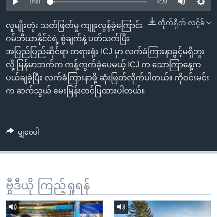
အ
0:00
4:28
သုတပဒေသာ အင်္ဂလိပ်စာ
ညွန်း
Learning English
တိုက်ရိုက် လင့်ခ်
လူမျိုးတုံး သတ်ဖြတ်မှု ကျူးလွန်ခဲ့ကြောင်း
စာမျက်နှာ
ဂမ်ဘီယာနိုင်ငံရဲ့ စွဲချက်နဲ့ ပတ်သက်ပြီး
သို့
ဗွီအိုအေ လူမှုကွန်ယက်များ
အပြည်ပြည်ဆိုင်ရာ တရားရုံး ICJ မှာ လက်ခံကြားနာခွင့်မရှိဘူး
ကျော်
လို့ မြန်မာဘက်က ကန့်ကွက်ခဲ့ပေမယ့် ICJ က သောကြာနေ့က
ကြည့်
ပယ်ချခဲ့ပြီး လက်ခံကြားနာဖို့ ဆုံးဖြတ်လိုက်ပါတယ်။ ကိုဝင်းမင်း
ရန်
ဘာသာစကားများ
က ဆက်သွယ် မေးမြန်းတင်ပြထားပါတယ်။
ရှာဖွေ
ရန်
နေရာ
မျှဝေပါ
သို့
ကျော်
ရန်
ဗွီဒီယို ကြည့်ရှုရန်