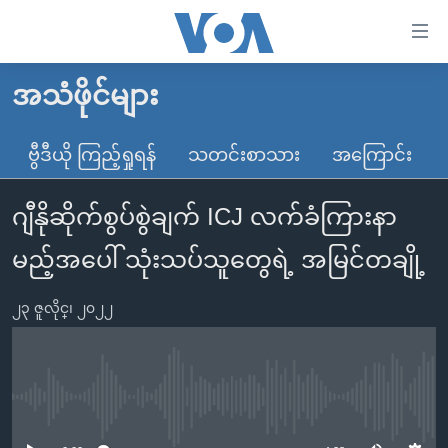
သုံး
ရ
လွယ်ကူ
အသံဖိုင်များ
မူလစာမျက်နှာ
စေ
မြန်မာ
ဗွီဒီယို ကြည့်ရှုရန်
သတင်းစာသား
အကြောင်း
သည့်
ကမ္ဘာ့သတင်းများ
Link
ဂျီနိုဆိုက်စွပ်စွဲချက် ICJ လက်ခံကြားနာ
ဗွီဒီယို
နိုင်ငံတကာ
များ
သတင်းလွတ်လပ်ခွင့်
အမေရိကန်
မည့်အပေါ် သုံးသပ်သူတွေရဲ့ အမြင်တချို့
ပင်မ
ရပ်ဝန်းတခု လမ်းတခု အလွန်
တရုတ်
အကြောင်းအရာ
၂၃ ဇူလိုင္၊ ၂၀၂၂
သို့
အင်္ဂလိပ်စာလေ့လာမယ်
အစ္စရေး-ပါလက်စတိုင်း
ကျော်
အပတ်စဉ်ကဏ္ဍများ
အမေရိကန်သုံးအီဒီယံ
ကြည့်
ရေဒီယိုနှင့်ရုပ်သံ အချက်အလက်များ
မကြေးမုံရဲ့ အင်္ဂလိပ်စာ
ရေဒီယို
ရန်
No media source currently available
ပင်မ
ရေဒီယို/တီဗွီအစီအစဉ်
ရုပ်ရှင်ထဲက အင်္ဂလိပ်စာ
တီဗွီ