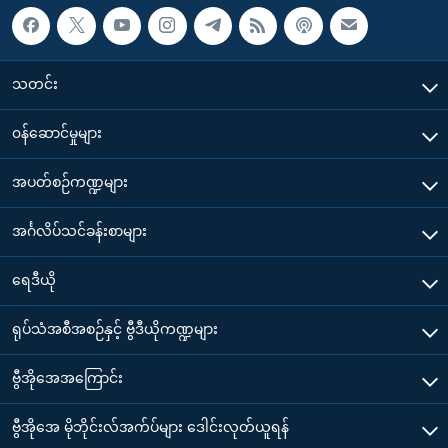
သတင်း
၀န်ဆောင်မှုများ
အပတ်စဉ်ကဏ္ဍများ
အင်္ဂလိပ်သင်ခန်းစာများ
ရေဒီယို
ရုပ်သံအစီအစဉ်နှင့် ဗွီဒီယိုကဏ္ဍများ
ဗွီအိုအေအကြောင်း
ဗွီအိုအေ မိုဘိုင်းလ်အက်ပ်များ ဒေါင်းလုတ်ယူရန်