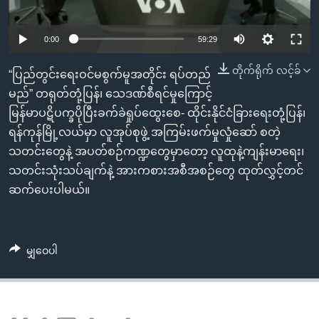
အ
သုတပဒေသာ အင်္ဂလိပ်စာ
ညွန်း
Learning English
0:00
59:29
စာမျက်နှာ
သို့
ဗွီအိုအေ လူမှုကွန်ယက်များ
တိုက်ရိုက် လင့်ခ်
“ပြည်တွင်းရေးဝင်မစွက်မူအတိုင်း ရပ်တည်
ကျော်
မည်” တရုတ်တုံ့ပြန်၊ သေဒဏ်စီရင်မှုကြောင့်
ကြည့်
မြန်မာပဋိပက္ခပိုပြီးခက်ခဲရှုပ်ထွေးစေ- ထိုင်းနိုင်ငံခြားရေးတုံ့ပြန်၊
ရန်
ဘာသာစကားများ
ရန်ကုန်မြို့လယ်မှာ လူအုပ်စုဖွဲ့ အကြမ်းဖက်မှုလှုံဆော် စတဲ့
ရှာဖွေ
သတင်းတွေနဲ့ အပတ်စဉ်ကဏ္ဍတွေမှာတော့ လူထုနဲ့ကျန်းမာရေး၊
ရန်
သတင်းသုံးသပ်ချက်နဲ့ အားကစားအစီအစဉ်တွေ ထုတ်လွှင့်တင်
နေရာ
ဆက်ပေးပါမယ်။
သို့
ကျော်
ရန်
မျှဝေပါ