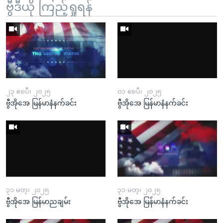
ဗွီဒီယို ကြည့်ရှုရန်
၂၃ ဧၿပီ၊ ၂၀၂၅
၀၁ ဧၿပီ၊ ၂၀၂၅
ဗွီအိုအေ မြန်မာနံနက်ခင်း
ဗွီအိုအေ မြန်မာနံနက်ခင်း
၃၁ မတ္၊ ၂၀၂၅
၃၁ မတ္၊ ၂၀၂၅
ဗွီအိုအေ မြန်မာညချမ်း
ဗွီအိုအေ မြန်မာနံနက်ခင်း