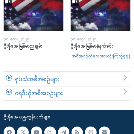
၃၀ မတ္၊ ၂၀၂၅
၃၀ မတ္၊ ၂၀၂၅
ဗွီအိုအေ မြန်မာညချမ်း
ဗွီအိုအေ မြန်မာနံနက်ခင်း
အစီအစဉ်တွဲများအားလုံးကြည့်ရှုရန်
ရုပ်သံအစီအစဉ်များ
ရေဒီယိုအစီအစဉ်များ
ဗွီအိုအေ လူမှုကွန်ယက်များ