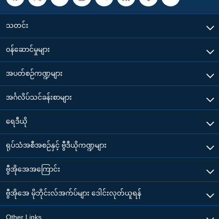
သတင်း
၀န်ဆောင်မှုများ
အပတ်စဉ်ကဏ္ဍများ
အင်္ဂလိပ်သင်ခန်းစာများ
ရေဒီယို
ရုပ်သံအစီအစဉ်နှင့် ဗွီဒီယိုကဏ္ဍများ
ဗွီအိုအေအကြောင်း
ဗွီအိုအေ မိုဘိုင်းလ်အက်ပ်များ ဒေါင်းလုတ်ယူရန်
Other Links