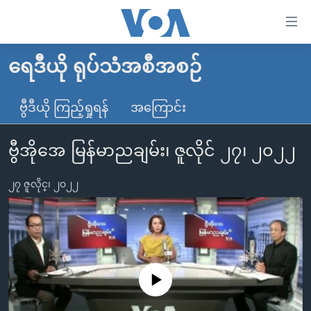
သုံး
ရ
လွယ်ကူ
ရေဒီယို ရုပ်သံအစီအစဉ်
မူလစာမျက်နှာ
စေ
မြန်မာ
ဗွီဒီယို ကြည့်ရှုရန်
အကြောင်း
သည့်
ကမ္ဘာ့သတင်းများ
Link
ဗွီအိုအေ မြန်မာညချမ်း၊ ဇူလိုင် ၂၇၊ ၂၀၂၂
ဗွီဒီယို
နိုင်ငံတကာ
များ
သတင်းလွတ်လပ်ခွင့်
အမေရိကန်
ပင်မ
၂၇ ဇူလိုင္၊ ၂၀၂၂
ရပ်ဝန်းတခု လမ်းတခု အလွန်
တရုတ်
အကြောင်းအရာ
သို့
အင်္ဂလိပ်စာလေ့လာမယ်
အစ္စရေး-ပါလက်စတိုင်း
ကျော်
အပတ်စဉ်ကဏ္ဍများ
အမေရိကန်သုံးအီဒီယံ
ကြည့်
ရေဒီယိုနှင့်ရုပ်သံ အချက်အလက်များ
မကြေးမုံရဲ့ အင်္ဂလိပ်စာ
ရေဒီယို
ရန်
No media source currently available
ပင်မ
ရေဒီယို/တီဗွီအစီအစဉ်
ရုပ်ရှင်ထဲက အင်္ဂလိပ်စာ
တီဗွီ