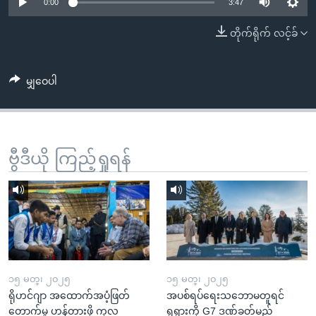
အ
0:00
3:47
သုတပဒေသာ အင်္ဂလိပ်စာ
ညွန်း
Learning English
တိုက်ရိုက် လင့်ခ်
စာမျက်နှာ
သို့
ဗွီအိုအေ လူမှုကွန်ယက်များ
ကျော်
မျှဝေပါ
ကြည့်
ရန်
ဘာသာစကားများ
ရှာဖွေ
ဗွီဒီယို ကြည့်ရှုရန်
ရန်
နေရာ
သို့
ကျော်
ရန်
၁၅ မတ္၊ ၂၀၂၅
၁၅ မတ္၊ ၂၀၂၅
ရိုဟင်ဂျာ အထောက်အပံ့ဖြတ်
အပစ်ရပ်ရေးသဘောမတူရင်
တောက်မှု ဟန့်တားဖို့ ကုလ
ရုရှားကို G7 ဒဏ်ခတ်မည်