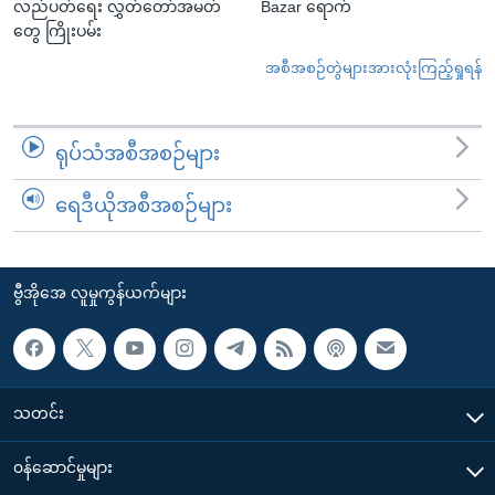
လည်ပတ်ရေး လွှတ်တော်အမတ်
Bazar ရောက်
တွေ ကြိုးပမ်း
အစီအစဉ်တွဲများအားလုံးကြည့်ရှုရန်
ရုပ်သံအစီအစဉ်များ
ရေဒီယိုအစီအစဉ်များ
ဗွီအိုအေ လူမှုကွန်ယက်များ
သတင်း
၀န်ဆောင်မှုများ