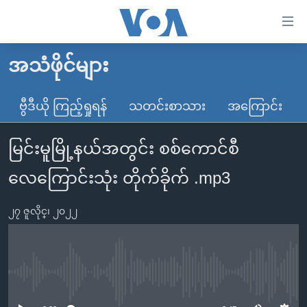
သုံး
ရ
လွယ်ကူ
အသံဖိုင်များ
မူလစာမျက်နှာ
စေ
မြန်မာ
ဗွီဒီယို ကြည့်ရှုရန်
သတင်းစာသား
အကြောင်း
သည့်
ကမ္ဘာ့သတင်းများ
Link
မြင်းမူမြို့နယ်အတွင်း စစ်ကောင်စီ
ဗွီဒီယို
နိုင်ငံတကာ
များ
သတင်းလွတ်လပ်ခွင့်
အမေရိကန်
လေကြောင်းသုံး တိုက်ခိုက် .mp3
ပင်မ
ရပ်ဝန်းတခု လမ်းတခု အလွန်
တရုတ်
အကြောင်းအရာ
၂၇ ဇူလိုင္၊ ၂၀၂၂
သို့
အင်္ဂလိပ်စာလေ့လာမယ်
အစ္စရေး-ပါလက်စတိုင်း
ကျော်
အပတ်စဉ်ကဏ္ဍများ
အမေရိကန်သုံးအီဒီယံ
ကြည့်
ရေဒီယိုနှင့်ရုပ်သံ အချက်အလက်များ
မကြေးမုံရဲ့ အင်္ဂလိပ်စာ
ရေဒီယို
ရန်
No media source currently available
ပင်မ
ရေဒီယို/တီဗွီအစီအစဉ်
ရုပ်ရှင်ထဲက အင်္ဂလိပ်စာ
တီဗွီ