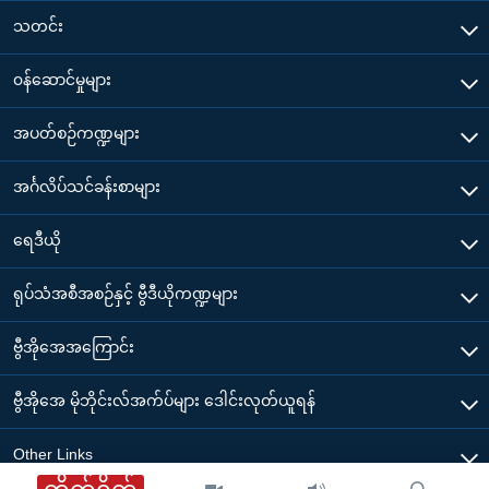
သတင်း
၀န်ဆောင်မှုများ
အပတ်စဉ်ကဏ္ဍများ
အင်္ဂလိပ်သင်ခန်းစာများ
ရေဒီယို
ရုပ်သံအစီအစဉ်နှင့် ဗွီဒီယိုကဏ္ဍများ
ဗွီအိုအေအကြောင်း
ဗွီအိုအေ မိုဘိုင်းလ်အက်ပ်များ ဒေါင်းလုတ်ယူရန်
Other Links