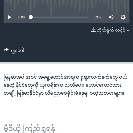
အ
No media source currently available
သုတပဒေသာ အင်္ဂလိပ်စာ
ညွန်း
Learning English
စာမျက်နှာ
0:00
59:58
သို့
ဗွီအိုအေ လူမှုကွန်ယက်များ
တိုက်ရိုက် လင့်ခ်
ကျော်
ကြည့်
ရန်
မျှဝေပါ
ဘာသာစကားများ
ရှာဖွေ
ရန်
နေရာ
မြန်မာအပါအဝင် အရှေ့တောင်အာရှက ရုရှားလက်နက်တွေ ဝယ်
သို့
နေတဲ့ နိုင်ငံတွေကို ယူကရိန်းက သတိပေး၊ ဟောင်ကောင်သား
ကျော်
တချို့ မြန်မာနိုင်ငံမှာ လိမ်ညာစေခိုင်းခံနေရ၊ စတဲ့သတင်းများ။
ရန်
ဗွီဒီယို ကြည့်ရှုရန်