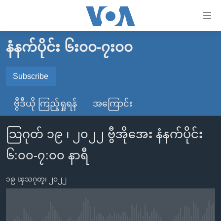
သုံး
ရ
လွယ်ကူ
နံနက်ပိုင်း ၆း၀၀-၇း၀၀
မူလစာမျက်နှာ
စေ
မြန်မာ
Subscribe
သည့်
SUBSCRIBE
ကမ္ဘာ့သတင်းများ
Link
ဗွီဒီယို ကြည့်ရှုရန်
အကြောင်း
ဗွီဒီယို
နိုင်ငံတကာ
များ
Spotify
သတင်းလွတ်လပ်ခွင့်
အမေရိကန်
ပင်မ
သြဂုတ် ၁၉ ၊ ၂၀၂၂ ဗွီအိုအေး နံနက်ပိုင်း
ရပ်ဝန်းတခု လမ်းတခု အလွန်
တရုတ်
အကြောင်းအရာ
ရယူရန်
၆:၀၀-၇:၀၀ နာရီ
သို့
အင်္ဂလိပ်စာလေ့လာမယ်
အစ္စရေး-ပါလက်စတိုင်း
ကျော်
အပတ်စဉ်ကဏ္ဍများ
အမေရိကန်သုံးအီဒီယံ
၁၉ ၾသဂုတ္၊ ၂၀၂၂
ကြည့်
ရေဒီယိုနှင့်ရုပ်သံ အချက်အလက်များ
မကြေးမုံရဲ့ အင်္ဂလိပ်စာ
ရေဒီယို
ရန်
ပင်မ
ရေဒီယို/တီဗွီအစီအစဉ်
ရုပ်ရှင်ထဲက အင်္ဂလိပ်စာ
တီဗွီ