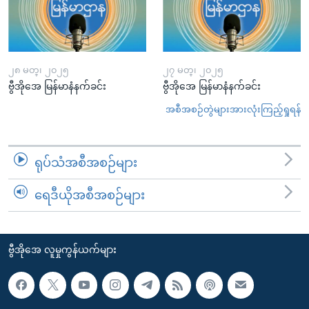
၂၈ မတ္၊ ၂၀၂၅
၂၇ မတ္၊ ၂၀၂၅
ဗွီအိုအေ မြန်မာနံနက်ခင်း
ဗွီအိုအေ မြန်မာနံနက်ခင်း
အစီအစဉ်တွဲများအားလုံးကြည့်ရှုရန်
ရုပ်သံအစီအစဉ်များ
ရေဒီယိုအစီအစဉ်များ
ဗွီအိုအေ လူမှုကွန်ယက်များ