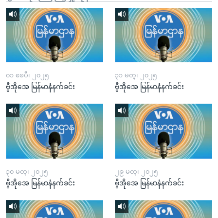
၀၁ ဧၿပီ၊ ၂၀၂၅
၃၁ မတ္၊ ၂၀၂၅
ဗွီအိုအေ မြန်မာနံနက်ခင်း
ဗွီအိုအေ မြန်မာနံနက်ခင်း
၃၀ မတ္၊ ၂၀၂၅
၂၉ မတ္၊ ၂၀၂၅
ဗွီအိုအေ မြန်မာနံနက်ခင်း
ဗွီအိုအေ မြန်မာနံနက်ခင်း