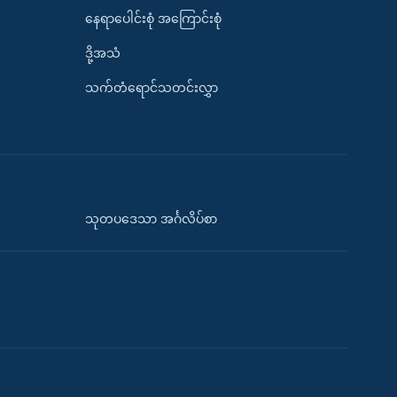
နေရာပေါင်းစုံ အကြောင်းစုံ
ဒို့အသံ
သက်တံရောင်သတင်းလွှာ
သုတပဒေသာ အင်္ဂလိပ်စာ