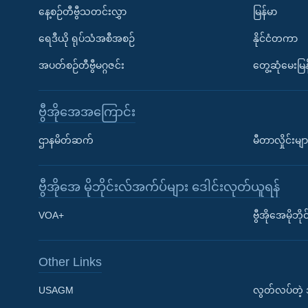
နေ့စဉ်တီဗွီသတင်းလွှာ
မြန်မာ
ရေဒီယို ရုပ်သံအစီအစဉ်
နိုင်ငံတကာ
အပတ်စဉ်တီဗွီမဂ္ဂဇင်း
တွေ့ဆုံမေးမြန
ဗွီအိုအေအကြောင်း
ဌာနမိတ်ဆက်
မီတာလှိုင်းမျာ
ဗွီအိုအေ မိုဘိုင်းလ်အက်ပ်များ ဒေါင်းလုတ်ယူရန်
Learning English
VOA+
ဗွီအိုအေမိုဘ
ဗွီအိုအေ လူမှုကွန်ယက်များ
Other Links
USAGM
လွတ်လပ်တဲ့