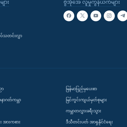
ုများ
ဗွီအိုအေ လူမှုကွန်ယက်များ
းလ်သတင်းလွှာ
ပညာ
မြန်မာပြည်မှပေးစာ
အနာဂတ်ကမ္ဘာ
မြင်ကွင်းကျယ်မှတ်စုများ
ကမ္ဘာတလွှားခရီးသွား
း အားကစား
ဒီသီတင်းပတ် အာရှနိုင်ငံရေး