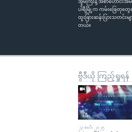
အူမကြီးနဲ့ အစာဟောင်းအိမ
ပါရီမြို့က ကမ်းခြေတုတွေဆ
ထူးခြားဆန်းပြားသတင်းများ
တယ်။
ဗွီဒီယို ကြည့်ရှုရန်
၂၃ ဧၿပီ၊ ၂၀၂၅