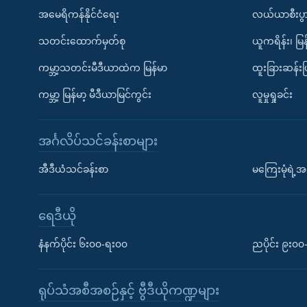
အမေရိကန်နိုင်ငံရေး
လယ်ယာစီးပွ
သတင်းထောက်မှတ်စု
ယူကရိန်း၊ မြန
ကမ္ဘာ့သတင်းမီဒီယာထဲက မြန်မာ
ထူးခြားဆန်း
ကမ္ဘာ့ မြန်မာ့ မီဒီယာမြင်ကွင်း
လူမှုရှုခင်း
အင်္ဂလိပ်သင်ခန်းစာများ
အီဒီယံသင်ခန်းစာ
မကြေးမုံရဲ့အင
ရေဒီယို
နံနက်ပိုင်း ၆း၀၀-ရး၀၀
ညပိုင်း ၉း၀
ရုပ်သံအစီအစဉ်နှင့် ဗွီဒီယိုကဏ္ဍများ