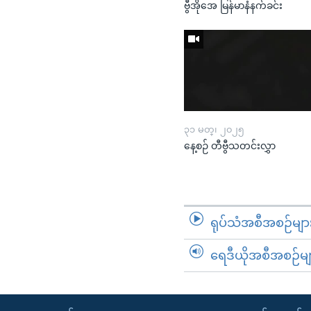
ဗွီအိုအေ မြန်မာနံနက်ခင်း
၃၁ မတ္၊ ၂၀၂၅
နေ့စဉ် တီဗွီသတင်းလွှာ
ရုပ်သံအစီအစဉ်မျာ
ရေဒီယိုအစီအစဉ်မျ