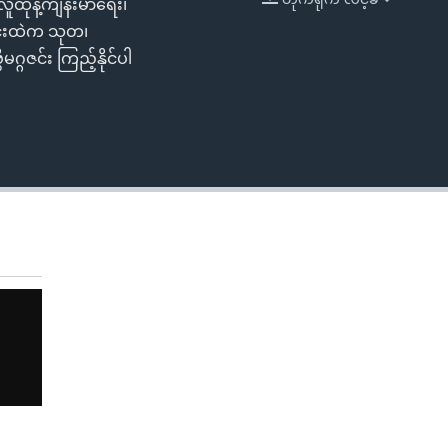
ူထုနဲ့ကျန်းမာရေး၊
EMBED
တင်းထဲက သုတ၊
္ဂဇင်း ကြည့်နိုင်ပါ