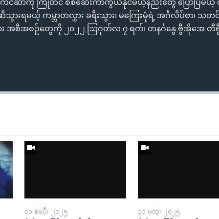
်ကင်ဆာကို ကြိုတင် စစ်ဆေးကာကွယ်နိုင်မယ့်နည်းတွေ ပြောပြမယ့် လ
ီသွားရမယ့် ကမ္ဘာတလွှား ခရီးသွား၊ မကြေးမုံရဲ့ အင်္ဂလိပ်စာ၊ သ
 အစီအစဉ်တွေကို ၂၀၂၂ သြဂုတ်လ ၇ ရက်၊ တနင်္ဂနွေ ဗွီအိုအေ တီဗွီမဂ
၀၁ ဧၿပီ၊ ၂၀၂၅
၃၁ မတ္၊ ၂၀၂၅