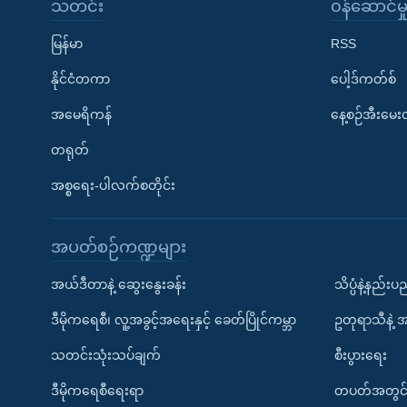
သတင်း
၀န်ဆောင်မှ
မြန်မာ
RSS
နိုင်ငံတကာ
ပေါ့ဒ်ကတ်စ်
အမေရိကန်
နေ့စဉ်အီးမေ
တရုတ်
အစ္စရေး-ပါလက်စတိုင်း
အပတ်စဉ်ကဏ္ဍများ
အယ်ဒီတာနဲ့ ဆွေးနွေးခန်း
သိပ္ပံနဲ့နည်း
ဒီမိုကရေစီ၊ လူ့အခွင့်အရေးနှင့် ခေတ်ပြိုင်ကမ္ဘာ
ဥတုရာသီနဲ့ 
သတင်းသုံးသပ်ချက်
စီးပွားရေး
ဒီမိုကရေစီရေးရာ
တပတ်အတွင်