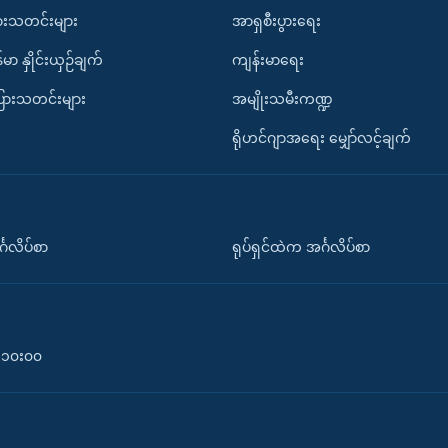
ားသတင်းများ
အာရှစီးပွားရေး
်မာ နှိုင်းယှဉ်ချက်
ကျန်းမာရေး
ပြားသတင်းများ
အမျိုးသမီးကဏ္ဍ
ရိုဟင်ဂျာအရေး မျှော်လင့်ချက်
်္ဂလိပ်စာ
ရုပ်ရှင်ထဲက အင်္ဂလိပ်စာ
၀-၁၀း၀၀