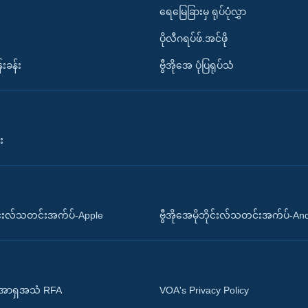
ရေမြေခြားမှ ရုပ်ပုံလွှာ
ပိုလီဂရပ်ဖ်.အင်ဖို
်းခန်း
ဗွီအိုအေ ပုံပြရုပ်သံ
း
ိုင်းလ်သတင်းအက်ပ်-Apple
ဗွီအိုအေမိုဘိုင်းလ်သတင်းအက်ပ်-An
 အာရှအသံ RFA
VOA's Privacy Policy