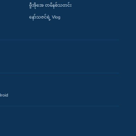
ဗွီအိုအေ တမိနစ်သတင်း
နော်သဇင်ရဲ့ Vlog
droid