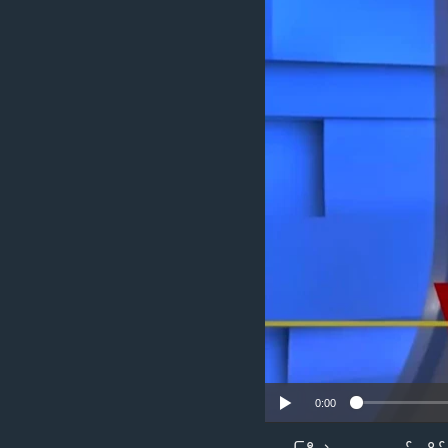
သုတပဒေသာ အင်္ဂလိပ်စာ
အ
ညွန်း
စာမျက်နှာ
သို့
ကျော်
ကြည့်
ရန်
ရှာဖွေ
ရန်
နေရာ
သို့
ကျော်
ရန်
0:00