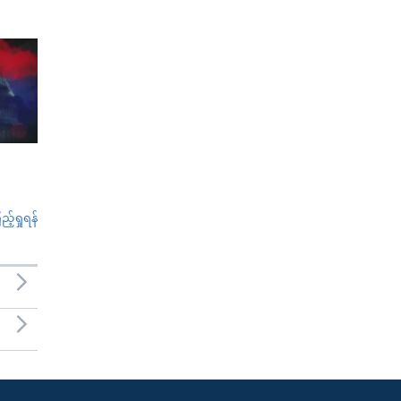
်ရှုရန်