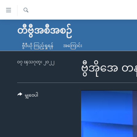
သုံး
ရ
ရှာဖွေ
လွယ်ကူ
မူလစာမျက်နှာ
တီဗွီအစီအစဉ်
ရ
စေ
မြန်မာ
လာ
ဗွီဒီယို ကြည့်ရှုရန်
အကြောင်း
သည့်
ဒ်
ကမ္ဘာ့သတင်းများ
Link
ဗွီဒီယို
နိုင်ငံတကာ
၀၇ ၾသဂုတ္၊ ၂၀၂၂
ဗွီအိုအေ တန
များ
သတင်းလွတ်လပ်ခွင့်
အမေရိကန်
ပင်မ
ရပ်ဝန်းတခု လမ်းတခု အလွန်
တရုတ်
အကြောင်းအရာ
အင်္ဂလိပ်စာလေ့လာမယ်
အစ္စရေး-ပါလက်စတိုင်း
မျှဝေပါ
သို့
အပတ်စဉ်ကဏ္ဍများ
အမေရိကန်သုံးအီဒီယံ
ကျော်
ကြည့်
ရေဒီယိုနှင့်ရုပ်သံ အချက်အလက်များ
မကြေးမုံရဲ့ အင်္ဂလိပ်စာ
ရေဒီယို
ရန်
ရေဒီယို/တီဗွီအစီအစဉ်
ရုပ်ရှင်ထဲက အင်္ဂလိပ်စာ
တီဗွီ
ပင်မ