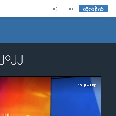
တိုက်ရိုက်
၊ ၂၀၂၂
EMBED