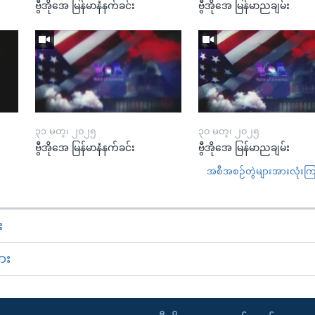
ဗွီအိုအေ မြန်မာနံနက်ခင်း
ဗွီအိုအေ မြန်မာညချမ်း
၃၁ မတ္၊ ၂၀၂၅
၃၀ မတ္၊ ၂၀၂၅
ဗွီအိုအေ မြန်မာနံနက်ခင်း
ဗွီအိုအေ မြန်မာညချမ်း
အစီအစဉ်တွဲများအားလုံးကြည့
း
ား