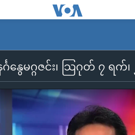
င်္ဂနွေမဂ္ဂဇင်း၊ သြဂုတ် ၇ ရက်