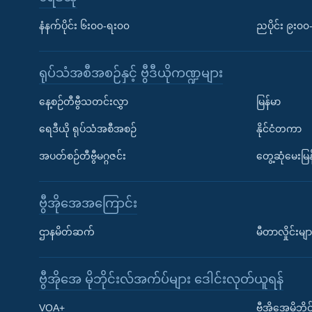
နံနက်ပိုင်း ၆း၀၀-ရး၀၀
ညပိုင်း ၉း၀
ရုပ်သံအစီအစဉ်နှင့် ဗွီဒီယိုကဏ္ဍများ
နေ့စဉ်တီဗွီသတင်းလွှာ
မြန်မာ
ရေဒီယို ရုပ်သံအစီအစဉ်
နိုင်ငံတကာ
အပတ်စဉ်တီဗွီမဂ္ဂဇင်း
တွေ့ဆုံမေးမြန
ဗွီအိုအေအကြောင်း
ဌာနမိတ်ဆက်
မီတာလှိုင်းမျာ
ဗွီအိုအေ မိုဘိုင်းလ်အက်ပ်များ ဒေါင်းလုတ်ယူရန်
Learning English
VOA+
ဗွီအိုအေမိုဘ