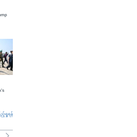
rump
x's
်ရှုရန်