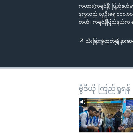
သုတပဒေသာ အင်္ဂလိပ်စာ
အ
ကယား(ကရင်နီ) ပြည်နယ်မှာ တိ
ညွန်း
ဒုက္ခသည် လူဦးရေ ၁၁၀,၀၀၀ 
စာမျက်နှာ
တယ်။ ကရင်နီပြည်နယ်က စစ်
သို့
ကျော်
သီးခြားခွဲထုတ်၍ နားဆင
ကြည့်
ရန်
ရှာဖွေ
ရန်
နေရာ
သို့
ဗွီဒီယို ကြည့်ရှုရန်
ကျော်
ရန်