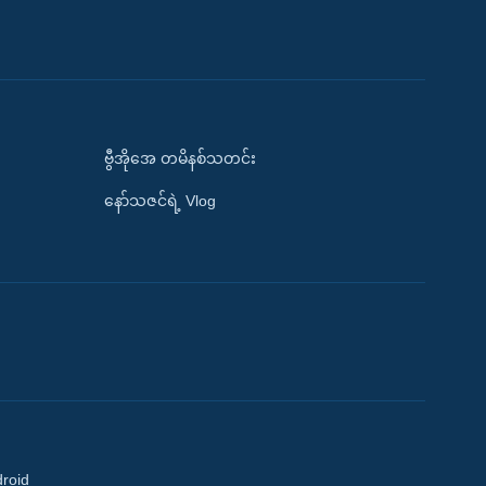
ဗွီအိုအေ တမိနစ်သတင်း
နော်သဇင်ရဲ့ Vlog
droid