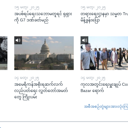
၁၅ မတ္၊ ၂၀၂၅
၁၅ မတ္၊ ၂၀၂၅
အပစ်ရပ်ရေးသဘောမတူရင် ရုရှား
တရားရေးဌာနမှာ သမ္မတ T
ကို G7 ဒဏ်ခတ်မည်
မိန့်ခွန်းပြော
၁၄ မတ္၊ ၂၀၂၅
၁၄ မတ္၊ ၂၀၂၅
အမေရိကန်အစိုးရဆက်လက်
ကုလအတွင်းရေးမှူးချုပ် Co
လည်ပတ်ရေး လွှတ်တော်အမတ်
Bazar ရောက်
တွေ ကြိုးပမ်း
အစီအစဉ်တွဲများအားလုံးကြည့