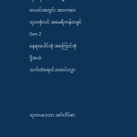
တပတ်အတွင်း အားကစား
သုတစုံလင် အမေရိကန်တခွင်
Gen Z
နေရာပေါင်းစုံ အကြောင်းစုံ
ဒို့အသံ
သက်တံရောင်သတင်းလွှာ
သုတပဒေသာ အင်္ဂလိပ်စာ