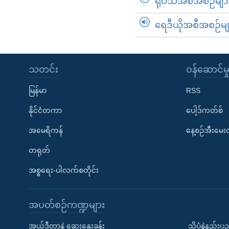
ရုပ်သံအစီအစဉ်မျာ
ရေဒီယိုအစီအစဉ်မျ
သတင်း
၀န်ဆောင်မှ
မြန်မာ
RSS
နိုင်ငံတကာ
ပေါ့ဒ်ကတ်စ်
အမေရိကန်
နေ့စဉ်အီးမေ
တရုတ်
အစ္စရေး-ပါလက်စတိုင်း
အပတ်စဉ်ကဏ္ဍများ
အယ်ဒီတာနဲ့ ဆွေးနွေးခန်း
သိပ္ပံနဲ့နည်း