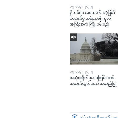
၁၅ မတ္၊ ၂၀၂၅
ရိုဟင်ဂျာ အထောက်အပံ့ဖြတ်
တောက်မှု ဟန့်တားဖို့ ကုလ
အကြီးအကဲ ကြိုးပမ်းမည်
၁၅ မတ္၊ ၂၀၂၅
အသုံးစရိတ်ဥပဒေကြမ်း ကန်
အထက်လွှတ်တော် အတည်ပြု