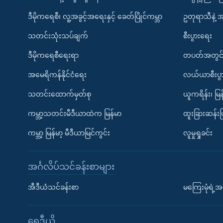
ဒီမိုကရေစီ၊ လူ့အခွင့်အရေးနှင့် ခေတ်ပြိုင်ကမ္ဘာ
ဥတုရာသီနဲ့ 
သတင်းသုံးသပ်ချက်
စီးပွားရေး
ဒီမိုကရေစီရေးရာ
တပတ်အတွင်
အမေရိကန်နိုင်ငံရေး
လယ်ယာစီးပွ
သတင်းထောက်မှတ်စု
ယူကရိန်း၊ မြန
ကမ္ဘာ့သတင်းမီဒီယာထဲက မြန်မာ
ထူးခြားဆန်း
ကမ္ဘာ့ မြန်မာ့ မီဒီယာမြင်ကွင်း
လူမှုရှုခင်း
အင်္ဂလိပ်သင်ခန်းစာများ
အီဒီယံသင်ခန်းစာ
မကြေးမုံရဲ့အင
ရေဒီယို