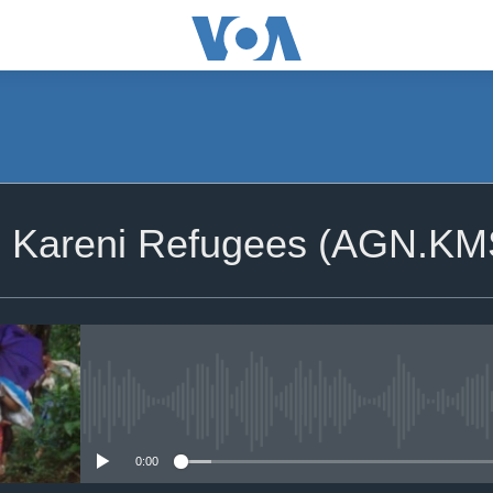
2 Kareni Refugees (AGN.K
No media source currently availa
0:00