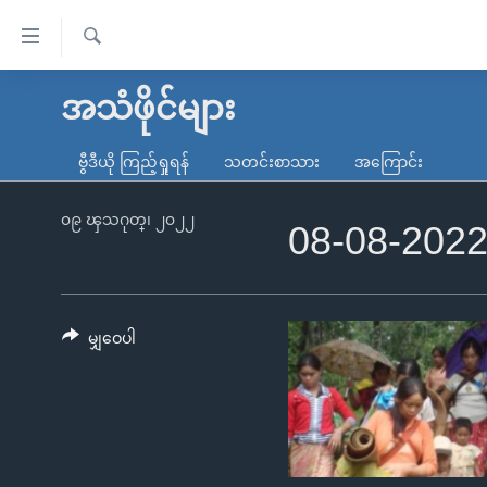
သုံး
ရ
ရှာဖွေ
လွယ်ကူ
မူလစာမျက်နှာ
အသံဖိုင်များ
ရ
စေ
မြန်မာ
လာ
ဗွီဒီယို ကြည့်ရှုရန်
သတင်းစာသား
အကြောင်း
သည့်
ဒ်
ကမ္ဘာ့သတင်းများ
Link
ဗွီဒီယို
နိုင်ငံတကာ
၀၉ ၾသဂုတ္၊ ၂၀၂၂
08-08-202
များ
သတင်းလွတ်လပ်ခွင့်
အမေရိကန်
ပင်မ
ရပ်ဝန်းတခု လမ်းတခု အလွန်
တရုတ်
အကြောင်းအရာ
အင်္ဂလိပ်စာလေ့လာမယ်
အစ္စရေး-ပါလက်စတိုင်း
မျှဝေပါ
သို့
အပတ်စဉ်ကဏ္ဍများ
အမေရိကန်သုံးအီဒီယံ
ကျော်
ကြည့်
ရေဒီယိုနှင့်ရုပ်သံ အချက်အလက်များ
မကြေးမုံရဲ့ အင်္ဂလိပ်စာ
ရေဒီယို
ရန်
ရေဒီယို/တီဗွီအစီအစဉ်
ရုပ်ရှင်ထဲက အင်္ဂလိပ်စာ
တီဗွီ
ပင်မ