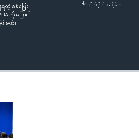
တိုက်ရိုက် လင့်ခ်
နေရတဲ့ စစ်ပြေး
EMBED
VOA ကို ပြောပါ
ြပါမယ်။