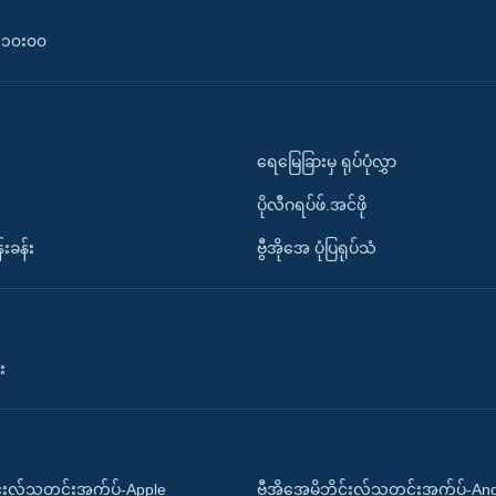
၀-၁၀း၀၀
ရေမြေခြားမှ ရုပ်ပုံလွှာ
ပိုလီဂရပ်ဖ်.အင်ဖို
်းခန်း
ဗွီအိုအေ ပုံပြရုပ်သံ
း
ိုင်းလ်သတင်းအက်ပ်-Apple
ဗွီအိုအေမိုဘိုင်းလ်သတင်းအက်ပ်-An