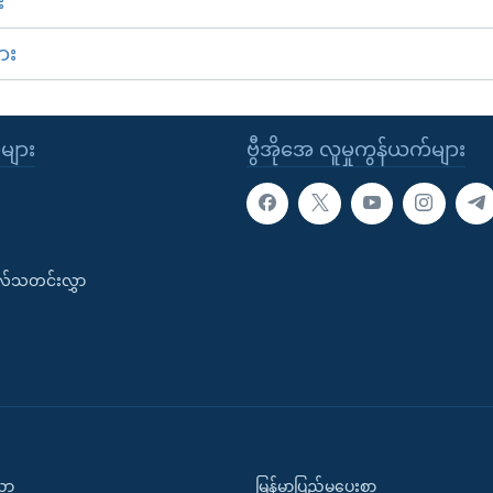
း
ား
ုများ
ဗွီအိုအေ လူမှုကွန်ယက်များ
းလ်သတင်းလွှာ
ပညာ
မြန်မာပြည်မှပေးစာ