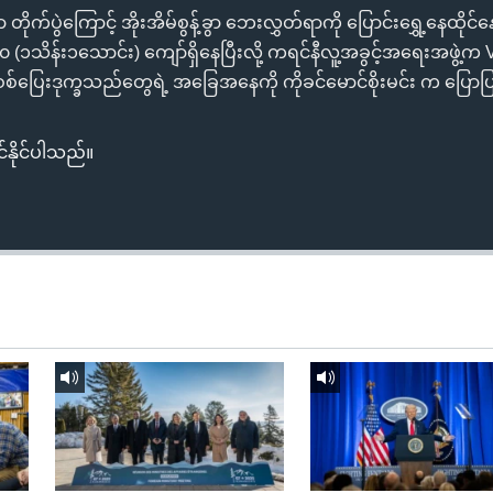
ုက်ပွဲကြောင့် အိုးအိမ်စွန့်ခွာ ဘေးလွှတ်ရာကို ပြောင်းရွှေ့နေထိုင်
(၁သိန်း၁သောင်း) ကျော်ရှိနေပြီးလို့ ကရင်နီလူ့အခွင့်အရေးအဖွဲ့က 
ပြေးဒုက္ခသည်တွေရဲ့ အခြေအနေကို ကိုခင်မောင်စိုးမင်း က ပြောပ
်နိုင်ပါသည်။