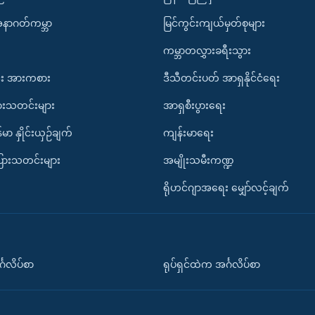
အနာဂတ်ကမ္ဘာ
မြင်ကွင်းကျယ်မှတ်စုများ
ကမ္ဘာတလွှားခရီးသွား
း အားကစား
ဒီသီတင်းပတ် အာရှနိုင်ငံရေး
ားသတင်းများ
အာရှစီးပွားရေး
်မာ နှိုင်းယှဉ်ချက်
ကျန်းမာရေး
ပြားသတင်းများ
အမျိုးသမီးကဏ္ဍ
ရိုဟင်ဂျာအရေး မျှော်လင့်ချက်
်္ဂလိပ်စာ
ရုပ်ရှင်ထဲက အင်္ဂလိပ်စာ