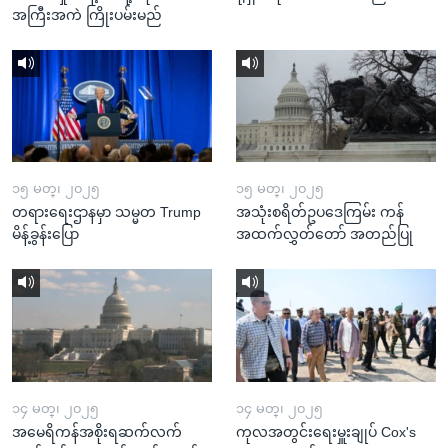
အကြီးအကဲ ကြိုးပမ်းမည်
၁၅ မတ္၊ ၂၀၂၅
၁၅ မတ္၊ ၂၀၂၅
တရားရေးဌာနမှာ သမ္မတ Trump
အသုံးစရိတ်ဥပဒေကြမ်း ကန်
မိန့်ခွန်းပြော
အထက်လွှတ်တော် အတည်ပြု
၁၄ မတ္၊ ၂၀၂၅
၁၄ မတ္၊ ၂၀၂၅
အမေရိကန်အစိုးရဆက်လက်
ကုလအတွင်းရေးမှူးချုပ် Cox's