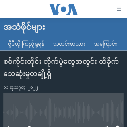
သုံး
ရ
လွယ်ကူ
အသံဖိုင်များ
မူလစာမျက်နှာ
စေ
မြန်မာ
ဗွီဒီယို ကြည့်ရှုရန်
သတင်းစာသား
အကြောင်း
သည့်
ကမ္ဘာ့သတင်းများ
Link
စစ်ကိုင်းတိုင်း တိုက်ပွဲတွေအတွင်း ထိခိုက်
ဗွီဒီယို
နိုင်ငံတကာ
များ
သတင်းလွတ်လပ်ခွင့်
အမေရိကန်
သေဆုံးမှုတချို့ရှိ
ပင်မ
ရပ်ဝန်းတခု လမ်းတခု အလွန်
တရုတ်
အကြောင်းအရာ
၁၁ ၾသဂုတ္၊ ၂၀၂၂
သို့
အင်္ဂလိပ်စာလေ့လာမယ်
အစ္စရေး-ပါလက်စတိုင်း
ကျော်
အပတ်စဉ်ကဏ္ဍများ
အမေရိကန်သုံးအီဒီယံ
ကြည့်
ရေဒီယိုနှင့်ရုပ်သံ အချက်အလက်များ
မကြေးမုံရဲ့ အင်္ဂလိပ်စာ
ရေဒီယို
ရန်
No media source currently available
ပင်မ
ရေဒီယို/တီဗွီအစီအစဉ်
ရုပ်ရှင်ထဲက အင်္ဂလိပ်စာ
တီဗွီ