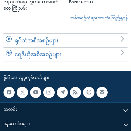
လည်ပတ်ရေး လွှတ်တော်အမတ်
Bazar ရောက်
တွေ ကြိုးပမ်း
အစီအစဉ်တွဲများအားလုံးကြည့်ရှုရန်
ရုပ်သံအစီအစဉ်များ
ရေဒီယိုအစီအစဉ်များ
ဗွီအိုအေ လူမှုကွန်ယက်များ
သတင်း
၀န်ဆောင်မှုများ