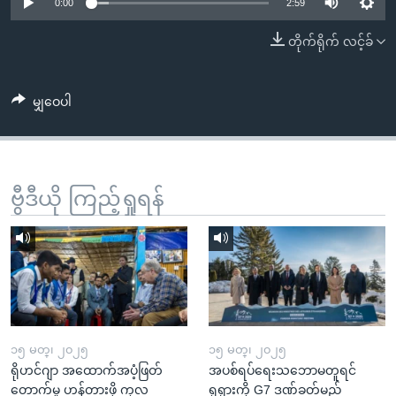
အ
0:00
2:59
သုတပဒေသာ အင်္ဂလိပ်စာ
ညွန်း
Learning English
တိုက်ရိုက် လင့်ခ်
စာမျက်နှာ
သို့
ဗွီအိုအေ လူမှုကွန်ယက်များ
ကျော်
မျှဝေပါ
ကြည့်
ရန်
ဘာသာစကားများ
ရှာဖွေ
ဗွီဒီယို ကြည့်ရှုရန်
ရန်
နေရာ
သို့
ကျော်
ရန်
၁၅ မတ္၊ ၂၀၂၅
၁၅ မတ္၊ ၂၀၂၅
ရိုဟင်ဂျာ အထောက်အပံ့ဖြတ်
အပစ်ရပ်ရေးသဘောမတူရင်
တောက်မှု ဟန့်တားဖို့ ကုလ
ရုရှားကို G7 ဒဏ်ခတ်မည်