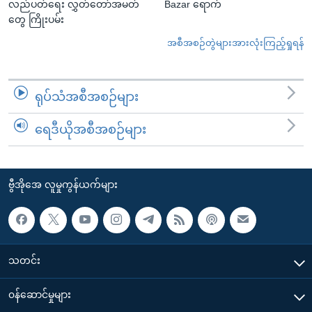
လည်ပတ်ရေး လွှတ်တော်အမတ်
Bazar ရောက်
တွေ ကြိုးပမ်း
အစီအစဉ်တွဲများအားလုံးကြည့်ရှုရန်
ရုပ်သံအစီအစဉ်များ
ရေဒီယိုအစီအစဉ်များ
ဗွီအိုအေ လူမှုကွန်ယက်များ
သတင်း
၀န်ဆောင်မှုများ