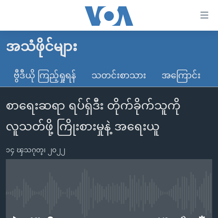
သုံး
ရ
လွယ်ကူ
အသံဖိုင်များ
မူလစာမျက်နှာ
စေ
မြန်မာ
ဗွီဒီယို ကြည့်ရှုရန်
သတင်းစာသား
အကြောင်း
သည့်
ကမ္ဘာ့သတင်းများ
Link
စာရေးဆရာ ရပ်ရှ်ဒီး တိုက်ခိုက်သူကို
ဗွီဒီယို
နိုင်ငံတကာ
များ
သတင်းလွတ်လပ်ခွင့်
အမေရိကန်
လူသတ်ဖို့ ကြိုးစားမှုနဲ့ အရေးယူ
ပင်မ
ရပ်ဝန်းတခု လမ်းတခု အလွန်
တရုတ်
အကြောင်းအရာ
၁၄ ၾသဂုတ္၊ ၂၀၂၂
သို့
အင်္ဂလိပ်စာလေ့လာမယ်
အစ္စရေး-ပါလက်စတိုင်း
ကျော်
အပတ်စဉ်ကဏ္ဍများ
အမေရိကန်သုံးအီဒီယံ
ကြည့်
ရေဒီယိုနှင့်ရုပ်သံ အချက်အလက်များ
မကြေးမုံရဲ့ အင်္ဂလိပ်စာ
ရေဒီယို
ရန်
No media source currently available
ပင်မ
ရေဒီယို/တီဗွီအစီအစဉ်
ရုပ်ရှင်ထဲက အင်္ဂလိပ်စာ
တီဗွီ