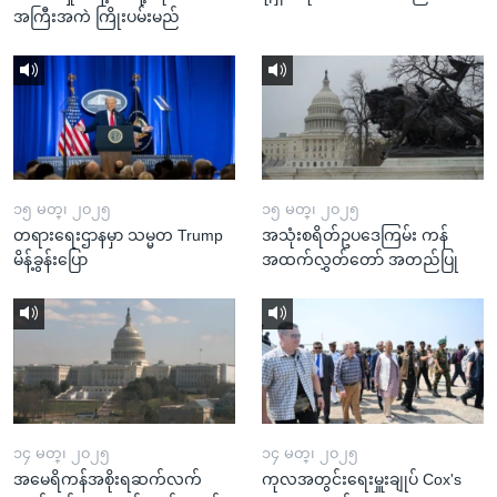
အကြီးအကဲ ကြိုးပမ်းမည်
၁၅ မတ္၊ ၂၀၂၅
၁၅ မတ္၊ ၂၀၂၅
တရားရေးဌာနမှာ သမ္မတ Trump
အသုံးစရိတ်ဥပဒေကြမ်း ကန်
မိန့်ခွန်းပြော
အထက်လွှတ်တော် အတည်ပြု
၁၄ မတ္၊ ၂၀၂၅
၁၄ မတ္၊ ၂၀၂၅
အမေရိကန်အစိုးရဆက်လက်
ကုလအတွင်းရေးမှူးချုပ် Cox's