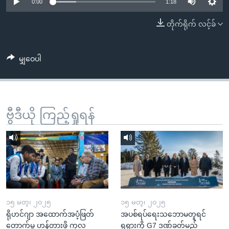
အ
0:00
1:18
သုတပဒေသာ အင်္ဂလိပ်စာ
ညွန်း
Learning English
တိုက်ရိုက် လင့်ခ်
စာမျက်နှာ
သို့
ဗွီအိုအေ လူမှုကွန်ယက်များ
ကျော်
မျှဝေပါ
ကြည့်
ရန်
ဘာသာစကားများ
ရှာဖွေ
ဗွီဒီယို ကြည့်ရှုရန်
ရန်
နေရာ
သို့
ကျော်
ရန်
၁၅ မတ္၊ ၂၀၂၅
၁၅ မတ္၊ ၂၀၂၅
ရိုဟင်ဂျာ အထောက်အပံ့ဖြတ်
အပစ်ရပ်ရေးသဘောမတူရင်
တောက်မှု ဟန့်တားဖို့ ကုလ
ရုရှားကို G7 ဒဏ်ခတ်မည်