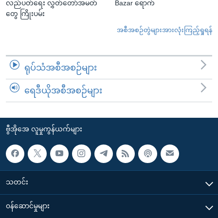
လည်ပတ်ရေး လွှတ်တော်အမတ်
Bazar ရောက်
တွေ ကြိုးပမ်း
အစီအစဉ်တွဲများအားလုံးကြည့်ရှုရန်
ရုပ်သံအစီအစဉ်များ
ရေဒီယိုအစီအစဉ်များ
ဗွီအိုအေ လူမှုကွန်ယက်များ
သတင်း
၀န်ဆောင်မှုများ