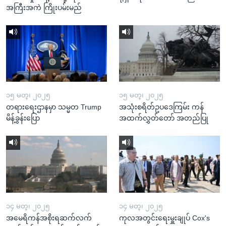
အကြီးအကဲ ကြိုးပမ်းမည်
၁၅ မတ္၊ ၂၀၂၅
၁၅ မတ္၊ ၂၀၂၅
တရားရေးဌာနမှာ သမ္မတ Trump
အသုံးစရိတ်ဥပဒေကြမ်း ကန်
မိန့်ခွန်းပြော
အထက်လွှတ်တော် အတည်ပြု
၁၄ မတ္၊ ၂၀၂၅
၁၄ မတ္၊ ၂၀၂၅
အမေရိကန်အစိုးရဆက်လက်
ကုလအတွင်းရေးမှူးချုပ် Cox's