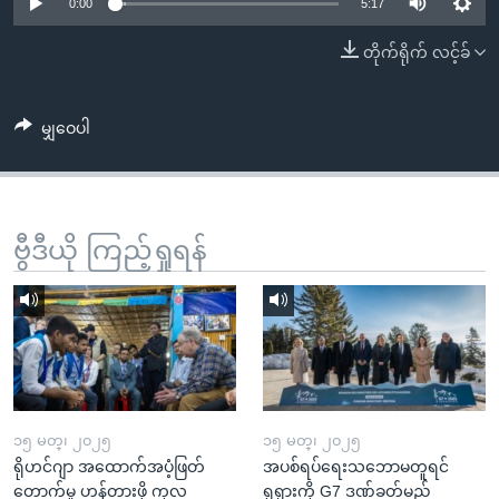
အ
0:00
5:17
သုတပဒေသာ အင်္ဂလိပ်စာ
ညွန်း
Learning English
တိုက်ရိုက် လင့်ခ်
စာမျက်နှာ
သို့
ဗွီအိုအေ လူမှုကွန်ယက်များ
ကျော်
မျှဝေပါ
ကြည့်
ရန်
ဘာသာစကားများ
ရှာဖွေ
ဗွီဒီယို ကြည့်ရှုရန်
ရန်
နေရာ
သို့
ကျော်
ရန်
၁၅ မတ္၊ ၂၀၂၅
၁၅ မတ္၊ ၂၀၂၅
ရိုဟင်ဂျာ အထောက်အပံ့ဖြတ်
အပစ်ရပ်ရေးသဘောမတူရင်
တောက်မှု ဟန့်တားဖို့ ကုလ
ရုရှားကို G7 ဒဏ်ခတ်မည်