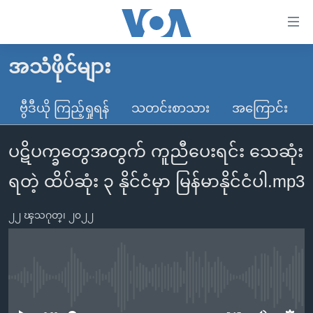
သုံး
ရ
လွယ်ကူ
အသံဖိုင်များ
မူလစာမျက်နှာ
စေ
မြန်မာ
ဗွီဒီယို ကြည့်ရှုရန်
သတင်းစာသား
အကြောင်း
သည့်
ကမ္ဘာ့သတင်းများ
Link
ပဋိပက္ခတွေအတွက် ကူညီပေးရင်း သေဆုံး
ဗွီဒီယို
နိုင်ငံတကာ
များ
သတင်းလွတ်လပ်ခွင့်
အမေရိကန်
ရတဲ့ ထိပ်ဆုံး ၃ နိုင်ငံမှာ မြန်မာနိုင်ငံပါ.mp3
ပင်မ
ရပ်ဝန်းတခု လမ်းတခု အလွန်
တရုတ်
အကြောင်းအရာ
၂၂ ၾသဂုတ္၊ ၂၀၂၂
သို့
အင်္ဂလိပ်စာလေ့လာမယ်
အစ္စရေး-ပါလက်စတိုင်း
ကျော်
အပတ်စဉ်ကဏ္ဍများ
အမေရိကန်သုံးအီဒီယံ
ကြည့်
ရေဒီယိုနှင့်ရုပ်သံ အချက်အလက်များ
မကြေးမုံရဲ့ အင်္ဂလိပ်စာ
ရေဒီယို
ရန်
No media source currently available
ပင်မ
ရေဒီယို/တီဗွီအစီအစဉ်
ရုပ်ရှင်ထဲက အင်္ဂလိပ်စာ
တီဗွီ