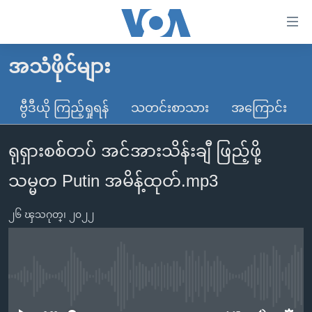
သုံး
ရ
လွယ်ကူ
အသံဖိုင်များ
မူလစာမျက်နှာ
စေ
မြန်မာ
ဗွီဒီယို ကြည့်ရှုရန်
သတင်းစာသား
အကြောင်း
သည့်
ကမ္ဘာ့သတင်းများ
Link
ရုရှားစစ်တပ် အင်အားသိန်းချီ ဖြည့်ဖို့
ဗွီဒီယို
နိုင်ငံတကာ
များ
သတင်းလွတ်လပ်ခွင့်
အမေရိကန်
သမ္မတ Putin အမိန့်ထုတ်.mp3
ပင်မ
ရပ်ဝန်းတခု လမ်းတခု အလွန်
တရုတ်
အကြောင်းအရာ
၂၆ ၾသဂုတ္၊ ၂၀၂၂
သို့
အင်္ဂလိပ်စာလေ့လာမယ်
အစ္စရေး-ပါလက်စတိုင်း
ကျော်
အပတ်စဉ်ကဏ္ဍများ
အမေရိကန်သုံးအီဒီယံ
ကြည့်
ရေဒီယိုနှင့်ရုပ်သံ အချက်အလက်များ
မကြေးမုံရဲ့ အင်္ဂလိပ်စာ
ရေဒီယို
ရန်
No media source currently available
ပင်မ
ရေဒီယို/တီဗွီအစီအစဉ်
ရုပ်ရှင်ထဲက အင်္ဂလိပ်စာ
တီဗွီ