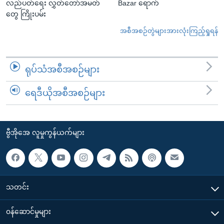
လည်ပတ်ရေး လွှတ်တော်အမတ်
Bazar ရောက်
တွေ ကြိုးပမ်း
အစီအစဉ်တွဲများအားလုံးကြည့်ရှုရန်
ရုပ်သံအစီအစဉ်များ
ရေဒီယိုအစီအစဉ်များ
ဗွီအိုအေ လူမှုကွန်ယက်များ
သတင်း
၀န်ဆောင်မှုများ