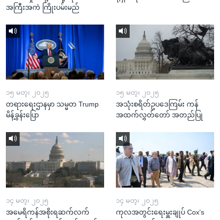
အကြီးအကဲ ကြိုးပမ်းမည်
၁၅ မတ္၊ ၂၀၂၅
၁၅ မတ္၊ ၂၀၂၅
တရားရေးဌာနမှာ သမ္မတ Trump
အသုံးစရိတ်ဥပဒေကြမ်း ကန်
မိန့်ခွန်းပြော
အထက်လွှတ်တော် အတည်ပြု
၁၄ မတ္၊ ၂၀၂၅
၁၄ မတ္၊ ၂၀၂၅
အမေရိကန်အစိုးရဆက်လက်
ကုလအတွင်းရေးမှူးချုပ် Cox's