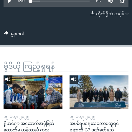
အ
0:00
1:17
သုတပဒေသာ အင်္ဂလိပ်စာ
ညွန်း
Learning English
တိုက်ရိုက် လင့်ခ်
စာမျက်နှာ
သို့
ဗွီအိုအေ လူမှုကွန်ယက်များ
ကျော်
မျှဝေပါ
ကြည့်
ရန်
ဘာသာစကားများ
ရှာဖွေ
ဗွီဒီယို ကြည့်ရှုရန်
ရန်
နေရာ
သို့
ကျော်
ရန်
၁၅ မတ္၊ ၂၀၂၅
၁၅ မတ္၊ ၂၀၂၅
ရိုဟင်ဂျာ အထောက်အပံ့ဖြတ်
အပစ်ရပ်ရေးသဘောမတူရင်
တောက်မှု ဟန့်တားဖို့ ကုလ
ရုရှားကို G7 ဒဏ်ခတ်မည်