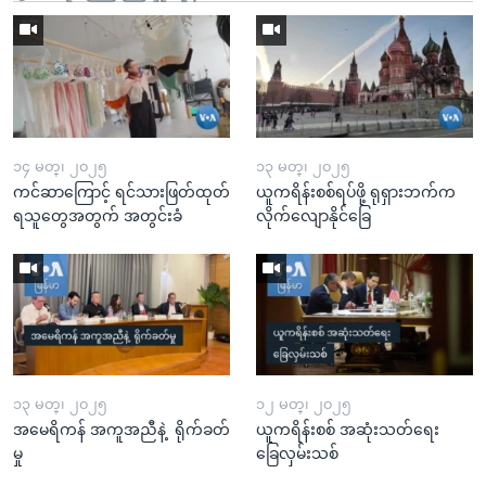
၁၄ မတ္၊ ၂၀၂၅
၁၃ မတ္၊ ၂၀၂၅
ကင်ဆာကြောင့် ရင်သားဖြတ်ထုတ်
ယူကရိန်းစစ်ရပ်ဖို့ ရုရှားဘက်က
ရသူတွေအတွက် အတွင်းခံ
လိုက်လျောနိုင်ခြေ
၁၃ မတ္၊ ၂၀၂၅
၁၂ မတ္၊ ၂၀၂၅
အမေရိကန် အကူအညီနဲ့ ရိုက်ခတ်
ယူကရိန်းစစ် အဆုံးသတ်ရေး
မှု
ခြေလှမ်းသစ်