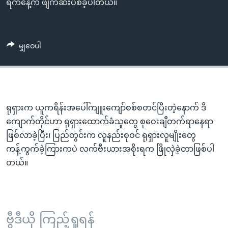
ရက်နေ့က ဖျက်ဆီးပစ်ခဲ့ပါတယ်။
မျှဝေပါ
ရုရှားက ယူကရိန်းအပေါ်ကျူးကျော်စစ်စတင်ပြီးတဲ့နောက် ဒီ
ကျောက်တိုင်ဟာ ရုရှားထောက်ခံသူတွေ စုဝေးချီတက်ရာနေရာ
ဖြစ်လာခဲ့ပြီး၊ ပြည်တွင်းက လူနည်းစုဝင် ရုရှားလူမျိုးတွေ
ကန့်ကွက်ခဲ့ကြားကပဲ လက်ဗီးယားအစိုးရက ဖြိုလှဲခဲ့တာဖြစ်ပါ
တယ်။
ဗွီဒီယို ကြည့်ရှုရန်