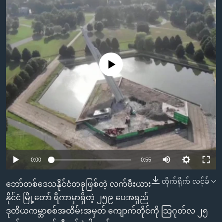
အ
သုတပဒေသာ အင်္ဂလိပ်စာ
ညွန်း
Learning English
စာမျက်နှာ
သို့
ဗွီအိုအေ လူမှုကွန်ယက်များ
ကျော်
No media source currently available
ကြည့်
ရန်
ဘာသာစကားများ
ရှာဖွေ
ရန်
နေရာ
သို့
ကျော်
0:00
0:55
ရန်
တိုက်ရိုက် လင့်ခ်
ဘော်တစ်ဒေသနိုင်ငံတခုဖြစ်တဲ့ လက်ဗီးယား
နိုင်ငံ မြို့တော် ရီကာမှာရှိတဲ့ ၂၅၉ ပေအရှည်
ဒုတိယကမ္ဘာစစ်အထိမ်းအမှတ် ကျောက်တိုင်ကို သြဂုတ်လ ၂၅