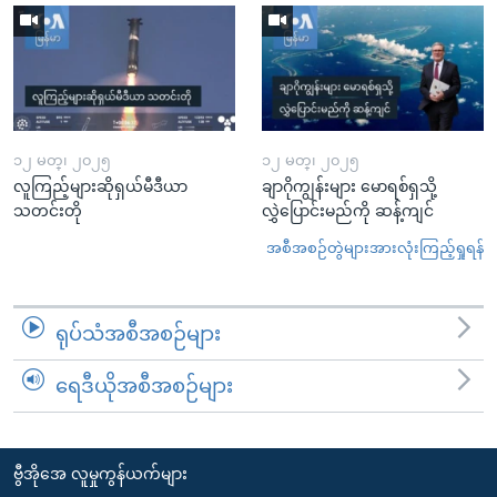
၁၂ မတ္၊ ၂၀၂၅
၁၂ မတ္၊ ၂၀၂၅
လူကြည့်များဆိုရှယ်မီဒီယာ
ချာဂိုကျွန်းများ မောရစ်ရှသို့
သတင်းတို
လွှဲပြောင်းမည်ကို ဆန့်ကျင်
အစီအစဉ်တွဲများအားလုံးကြည့်ရှုရန်
ရုပ်သံအစီအစဉ်များ
ရေဒီယိုအစီအစဉ်များ
ဗွီအိုအေ လူမှုကွန်ယက်များ