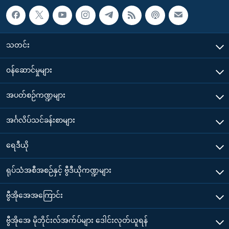
သတင်း
၀န်ဆောင်မှုများ
အပတ်စဉ်ကဏ္ဍများ
အင်္ဂလိပ်သင်ခန်းစာများ
ရေဒီယို
ရုပ်သံအစီအစဉ်နှင့် ဗွီဒီယိုကဏ္ဍများ
ဗွီအိုအေအကြောင်း
ဗွီအိုအေ မိုဘိုင်းလ်အက်ပ်များ ဒေါင်းလုတ်ယူရန်