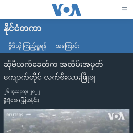
သုံး
ရ
လွယ်ကူ
နိုင်ငံတကာ
မူလစာမျက်နှာ
စေ
မြန်မာ
ဗွီဒီယို ကြည့်ရှုရန်
အကြောင်း
သည့်
ကမ္ဘာ့သတင်းများ
Link
ဆိုဗီယက်ခေတ်က အထိမ်းအမှတ်
ဗွီဒီယို
နိုင်ငံတကာ
များ
သတင်းလွတ်လပ်ခွင့်
အမေရိကန်
ကျောက်တိုင် လက်ဗီးယားဖြိုချ
ပင်မ
ရပ်ဝန်းတခု လမ်းတခု အလွန်
တရုတ်
အကြောင်းအရာ
၂၆ ၾသဂုတ္၊ ၂၀၂၂
သို့
အင်္ဂလိပ်စာလေ့လာမယ်
အစ္စရေး-ပါလက်စတိုင်း
ဗွီအိုအေ (မြန်မာပိုင်း)
ကျော်
အပတ်စဉ်ကဏ္ဍများ
အမေရိကန်သုံးအီဒီယံ
ကြည့်
ရေဒီယိုနှင့်ရုပ်သံ အချက်အလက်များ
မကြေးမုံရဲ့ အင်္ဂလိပ်စာ
ရေဒီယို
ရန်
ပင်မ
ရေဒီယို/တီဗွီအစီအစဉ်
ရုပ်ရှင်ထဲက အင်္ဂလိပ်စာ
တီဗွီ