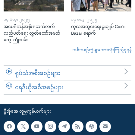
၁၄ မတ္၊ ၂၀၂၅
၁၄ မတ္၊ ၂၀၂၅
အမေရိကန်အစိုးရဆက်လက်
ကုလအတွင်းရေးမှူးချုပ် Cox's
လည်ပတ်ရေး လွှတ်တော်အမတ်
Bazar ရောက်
တွေ ကြိုးပမ်း
အစီအစဉ်တွဲများအားလုံးကြည့်ရှုရန်
ရုပ်သံအစီအစဉ်များ
ရေဒီယိုအစီအစဉ်များ
ဗွီအိုအေ လူမှုကွန်ယက်များ