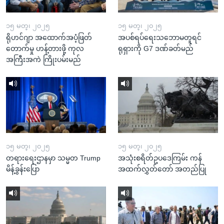
၁၅ မတ္၊ ၂၀၂၅
၁၅ မတ္၊ ၂၀၂၅
ရိုဟင်ဂျာ အထောက်အပံ့ဖြတ်
အပစ်ရပ်ရေးသဘောမတူရင်
တောက်မှု ဟန့်တားဖို့ ကုလ
ရုရှားကို G7 ဒဏ်ခတ်မည်
အကြီးအကဲ ကြိုးပမ်းမည်
၁၅ မတ္၊ ၂၀၂၅
၁၅ မတ္၊ ၂၀၂၅
တရားရေးဌာနမှာ သမ္မတ Trump
အသုံးစရိတ်ဥပဒေကြမ်း ကန်
မိန့်ခွန်းပြော
အထက်လွှတ်တော် အတည်ပြု