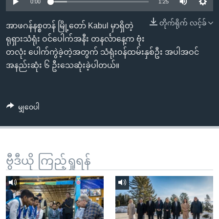
အ
0:00
1:25
သုတပဒေသာ အင်္ဂလိပ်စာ
ညွန်း
Learning English
တိုက်ရိုက် လင့်ခ်
အာဖဂန်နစ္စတန် မြို့တော် Kabul မှာရှိတဲ့
စာမျက်နှာ
ရုရှားသံရုံး ဝင်ပေါက်အနီး တနင်္လာနေ့က ဗုံး
သို့
ဗွီအိုအေ လူမှုကွန်ယက်များ
တလုံး ပေါက်ကွဲခဲ့တဲ့အတွက် သံရုံးဝန်ထမ်းနှစ်ဦး အပါအဝင်
ကျော်
အနည်းဆုံး ၆ ဦးသေဆုံးခဲ့ပါတယ်။
ကြည့်
ရန်
ဘာသာစကားများ
ရှာဖွေ
မျှဝေပါ
ရန်
နေရာ
သို့
ကျော်
ဗွီဒီယို ကြည့်ရှုရန်
ရန်