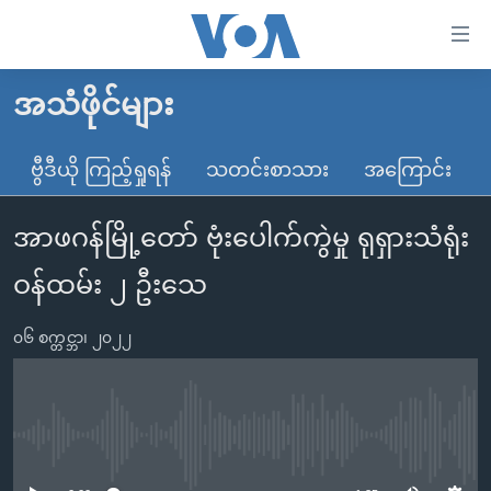
သုံး
ရ
လွယ်ကူ
အသံဖိုင်များ
မူလစာမျက်နှာ
စေ
မြန်မာ
ဗွီဒီယို ကြည့်ရှုရန်
သတင်းစာသား
အကြောင်း
သည့်
ကမ္ဘာ့သတင်းများ
Link
အာဖဂန်မြို့တော် ဗုံးပေါက်ကွဲမှု ရုရှားသံရုံး
ဗွီဒီယို
နိုင်ငံတကာ
များ
သတင်းလွတ်လပ်ခွင့်
အမေရိကန်
ဝန်ထမ်း ၂ ဦးသေ
ပင်မ
ရပ်ဝန်းတခု လမ်းတခု အလွန်
တရုတ်
အကြောင်းအရာ
၀၆ စက္တင္ဘာ၊ ၂၀၂၂
သို့
အင်္ဂလိပ်စာလေ့လာမယ်
အစ္စရေး-ပါလက်စတိုင်း
ကျော်
အပတ်စဉ်ကဏ္ဍများ
အမေရိကန်သုံးအီဒီယံ
ကြည့်
ရေဒီယိုနှင့်ရုပ်သံ အချက်အလက်များ
မကြေးမုံရဲ့ အင်္ဂလိပ်စာ
ရေဒီယို
ရန်
No media source currently available
ပင်မ
ရေဒီယို/တီဗွီအစီအစဉ်
ရုပ်ရှင်ထဲက အင်္ဂလိပ်စာ
တီဗွီ