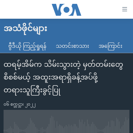
သုံး
ရ
လွယ်ကူ
အသံဖိုင်များ
မူလစာမျက်နှာ
စေ
မြန်မာ
ဗွီဒီယို ကြည့်ရှုရန်
သတင်းစာသား
အကြောင်း
သည့်
ကမ္ဘာ့သတင်းများ
Link
ထရမ့်အိမ်က သိမ်းသွားတဲ့ မှတ်တမ်းတွေ
ဗွီဒီယို
နိုင်ငံတကာ
များ
သတင်းလွတ်လပ်ခွင့်
အမေရိကန်
စိစစ်မယ့် အထူးအရာရှိခန့်အပ်ဖို့
ပင်မ
ရပ်ဝန်းတခု လမ်းတခု အလွန်
တရုတ်
အကြောင်းအရာ
တရားသူကြီးခွင့်ပြု
သို့
အင်္ဂလိပ်စာလေ့လာမယ်
အစ္စရေး-ပါလက်စတိုင်း
ကျော်
၀၆ စက္တင္ဘာ၊ ၂၀၂၂
အပတ်စဉ်ကဏ္ဍများ
အမေရိကန်သုံးအီဒီယံ
ကြည့်
ရေဒီယိုနှင့်ရုပ်သံ အချက်အလက်များ
မကြေးမုံရဲ့ အင်္ဂလိပ်စာ
ရေဒီယို
ရန်
ပင်မ
ရေဒီယို/တီဗွီအစီအစဉ်
ရုပ်ရှင်ထဲက အင်္ဂလိပ်စာ
တီဗွီ