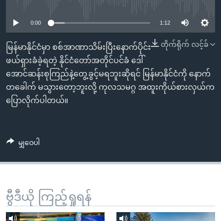
No media source currently available
အ
သုတပဒေသာ အင်္ဂလိပ်စာ
ညွန်း
Learning English
0:00
1:12
စာမျက်နှာ
သို့
ဗွီအိုအေ လူမှုကွန်ယက်များ
တိုက်ရိုက် လင့်ခ်
မြန်မာနိုင်ငံမှာ စစ်အာဏာသိမ်းပြီးနောက်ပိုင်း
ကျော်
ဖယ်ရှားခံခဲ့ရတဲ့ နိုင်ငံတော်အတိုင်ပင်ခံ ဒေါ်
ကြည့်
အောင်ဆန်းစုကြည်နဲ့တွေ့ခွင့်မရဘူးဆိုရင် မြန်မာနိုင်ငံကို နောက်
ရန်
တခေါက် မသွားတော့ဘူးလို့ ကုလသမဂ္ဂ အထူးကိုယ်စားလှယ်က
ဘာသာစကားများ
ရှာဖွေ
ပြောလိုက်ပါတယ်။
ရန်
နေရာ
သို့
မျှဝေပါ
ကျော်
ရန်
ဗွီဒီယို ကြည့်ရှုရန်