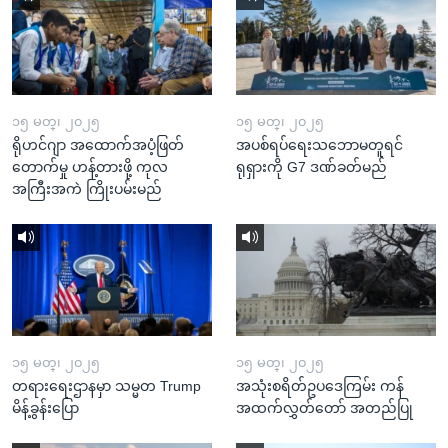
၁၅ မတ္၊ ၂၀၂၅
၁၅ မတ္၊ ၂၀၂၅
ရိုဟင်ဂျာ အထောက်အပံ့ဖြတ်
အပစ်ရပ်ရေးသဘောမတူရင်
တောက်မှု ဟန့်တားဖို့ ကုလ
ရုရှားကို G7 ဒဏ်ခတ်မည်
အကြီးအကဲ ကြိုးပမ်းမည်
၁၅ မတ္၊ ၂၀၂၅
၁၅ မတ္၊ ၂၀၂၅
တရားရေးဌာနမှာ သမ္မတ Trump
အသုံးစရိတ်ဥပဒေကြမ်း ကန်
မိန့်ခွန်းပြော
အထက်လွှတ်တော် အတည်ပြု