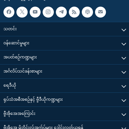
သတင်း
၀န်ဆောင်မှုများ
အပတ်စဉ်ကဏ္ဍများ
အင်္ဂလိပ်သင်ခန်းစာများ
ရေဒီယို
ရုပ်သံအစီအစဉ်နှင့် ဗွီဒီယိုကဏ္ဍများ
ဗွီအိုအေအကြောင်း
ဗွီအိုအေ မိုဘိုင်းလ်အက်ပ်များ ဒေါင်းလုတ်ယူရန်