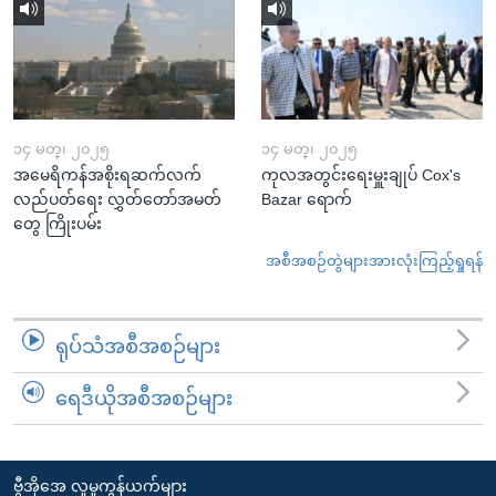
၁၄ မတ္၊ ၂၀၂၅
၁၄ မတ္၊ ၂၀၂၅
အမေရိကန်အစိုးရဆက်လက်
ကုလအတွင်းရေးမှူးချုပ် Cox's
လည်ပတ်ရေး လွှတ်တော်အမတ်
Bazar ရောက်
တွေ ကြိုးပမ်း
အစီအစဉ်တွဲများအားလုံးကြည့်ရှုရန်
ရုပ်သံအစီအစဉ်များ
ရေဒီယိုအစီအစဉ်များ
ဗွီအိုအေ လူမှုကွန်ယက်များ