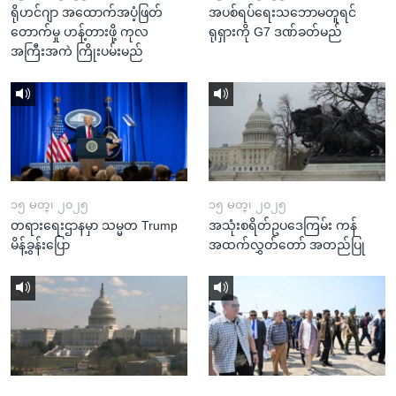
ရိုဟင်ဂျာ အထောက်အပံ့ဖြတ်
အပစ်ရပ်ရေးသဘောမတူရင်
တောက်မှု ဟန့်တားဖို့ ကုလ
ရုရှားကို G7 ဒဏ်ခတ်မည်
အကြီးအကဲ ကြိုးပမ်းမည်
၁၅ မတ္၊ ၂၀၂၅
၁၅ မတ္၊ ၂၀၂၅
တရားရေးဌာနမှာ သမ္မတ Trump
အသုံးစရိတ်ဥပဒေကြမ်း ကန်
မိန့်ခွန်းပြော
အထက်လွှတ်တော် အတည်ပြု