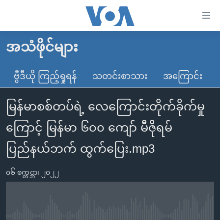
သုံး
ရ
လွယ်ကူ
အသံဖိုင်များ
မူလစာမျက်နှာ
စေ
မြန်မာ
ဗွီဒီယို ကြည့်ရှုရန်
သတင်းစာသား
အကြောင်း
သည့်
ကမ္ဘာ့သတင်းများ
Link
မြန်မာစစ်တပ်ရဲ့ လေကြောင်းတိုက်ခိုက်မှု
ဗွီဒီယို
နိုင်ငံတကာ
များ
သတင်းလွတ်လပ်ခွင့်
အမေရိကန်
ကြောင့် မြန်မာ ၆၀၀ ကျော် မီဇိုရမ်
ပင်မ
ရပ်ဝန်းတခု လမ်းတခု အလွန်
တရုတ်
အကြောင်းအရာ
ပြည်နယ်ဘက် ထွက်ပြေး.mp3
သို့
အင်္ဂလိပ်စာလေ့လာမယ်
အစ္စရေး-ပါလက်စတိုင်း
ကျော်
၀၆ စက္တင္ဘာ၊ ၂၀၂၂
အပတ်စဉ်ကဏ္ဍများ
အမေရိကန်သုံးအီဒီယံ
ကြည့်
ရေဒီယိုနှင့်ရုပ်သံ အချက်အလက်များ
မကြေးမုံရဲ့ အင်္ဂလိပ်စာ
ရေဒီယို
ရန်
ပင်မ
ရေဒီယို/တီဗွီအစီအစဉ်
ရုပ်ရှင်ထဲက အင်္ဂလိပ်စာ
တီဗွီ