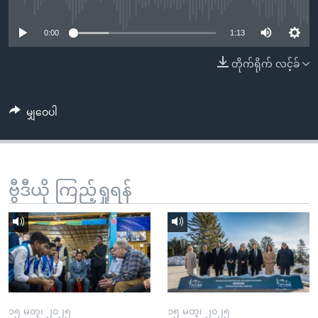
No media source currently available
အ
သုတပဒေသာ အင်္ဂလိပ်စာ
ညွန်း
Learning English
0:00
1:13
စာမျက်နှာ
သို့
ဗွီအိုအေ လူမှုကွန်ယက်များ
တိုက်ရိုက် လင့်ခ်
ကျော်
ကြည့်
မျှဝေပါ
ရန်
ဘာသာစကားများ
ရှာဖွေ
ရန်
နေရာ
ဗွီဒီယို ကြည့်ရှုရန်
သို့
ကျော်
ရန်
၁၅ မတ္၊ ၂၀၂၅
၁၅ မတ္၊ ၂၀၂၅