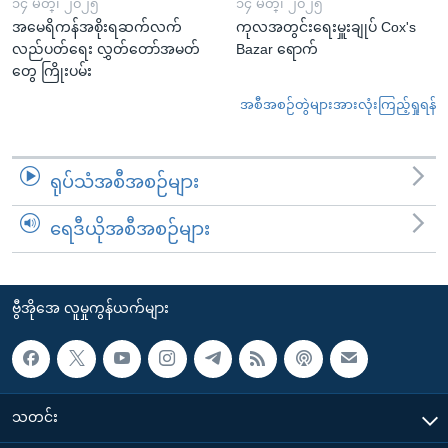
၁၄ မတ္၊ ၂၀၂၅
၁၄ မတ္၊ ၂၀၂၅
အမေရိကန်အစိုးရဆက်လက်
ကုလအတွင်းရေးမှူးချုပ် Cox's
လည်ပတ်ရေး လွှတ်တော်အမတ်
Bazar ရောက်
တွေ ကြိုးပမ်း
အစီအစဉ်တွဲများအားလုံးကြည့်ရှုရန်
ရုပ်သံအစီအစဉ်များ
ရေဒီယိုအစီအစဉ်များ
ဗွီအိုအေ လူမှုကွန်ယက်များ
သတင်း