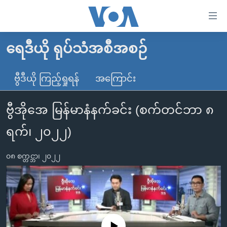
သုံး
ရ
လွယ်ကူ
ရေဒီယို ရုပ်သံအစီအစဉ်
မူလစာမျက်နှာ
စေ
မြန်မာ
ဗွီဒီယို ကြည့်ရှုရန်
အကြောင်း
သည့်
ကမ္ဘာ့သတင်းများ
Link
ဗွီအိုအေ မြန်မာနံနက်ခင်း (စက်တင်ဘာ ၈
ဗွီဒီယို
နိုင်ငံတကာ
များ
သတင်းလွတ်လပ်ခွင့်
အမေရိကန်
ရက်၊ ၂၀၂၂)
ပင်မ
ရပ်ဝန်းတခု လမ်းတခု အလွန်
တရုတ်
အကြောင်းအရာ
၀၈ စက္တင္ဘာ၊ ၂၀၂၂
သို့
အင်္ဂလိပ်စာလေ့လာမယ်
အစ္စရေး-ပါလက်စတိုင်း
ကျော်
အပတ်စဉ်ကဏ္ဍများ
အမေရိကန်သုံးအီဒီယံ
ကြည့်
ရေဒီယိုနှင့်ရုပ်သံ အချက်အလက်များ
မကြေးမုံရဲ့ အင်္ဂလိပ်စာ
ရေဒီယို
ရန်
ပင်မ
ရေဒီယို/တီဗွီအစီအစဉ်
ရုပ်ရှင်ထဲက အင်္ဂလိပ်စာ
တီဗွီ
No media source currently available