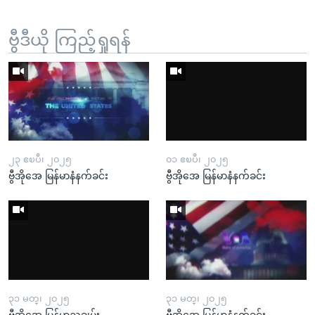
ဗွီဒီယို ကြည့်ရှုရန်
၂၃ ဧၿပီ၊ ၂၀၂၅
၀၁ ဧၿပီ၊ ၂၀၂၅
ဗွီအိုအေ မြန်မာနံနက်ခင်း
ဗွီအိုအေ မြန်မာနံနက်ခင်း
၃၁ မတ္၊ ၂၀၂၅
၃၁ မတ္၊ ၂၀၂၅
ဗွီအိုအေ မြန်မာညချမ်း
ဗွီအိုအေ မြန်မာနံနက်ခင်း