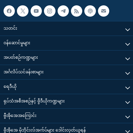
သတင်း
၀န်ဆောင်မှုများ
အပတ်စဉ်ကဏ္ဍများ
အင်္ဂလိပ်သင်ခန်းစာများ
ရေဒီယို
ရုပ်သံအစီအစဉ်နှင့် ဗွီဒီယိုကဏ္ဍများ
ဗွီအိုအေအကြောင်း
ဗွီအိုအေ မိုဘိုင်းလ်အက်ပ်များ ဒေါင်းလုတ်ယူရန်