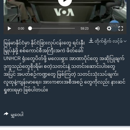
အ
သုတပဒေသာ အင်္ဂလိပ်စာ
ညွန်း
Learning English
စာမျက်နှာ
သို့
ဗွီအိုအေ လူမှုကွန်ယက်များ
0:00
59:23
ကျော်
ကြည့်
တိုက်ရိုက် လင့်ခ်
မြန်မာနိုင်ငံမှာ နိုင်ငံခြားလုပ်ငန်းတွေ ရင်းနှီး
ရန်
မြှုပ်နှံဖို့ စစ်ကောင်စီအကြီးအကဲ ဖိတ်ခေါ်၊
ဘာသာစကားများ
ရှာဖွေ
UNHCR ရုံးတွေပိတ်ဖို့ မလေးရှား အာဏာပိုင်တွေ အဆိုပြုချက်
ရန်
ဒုက္ခသည်တွေစိုးရိမ်၊ စတဲ့သတင်းနဲ့ သတင်းဆောင်းပါးတွေ
နေရာ
အပြင် အပတ်စဉ်ကဏ္ဍတွေ ဖြစ်ကြတဲ့ သတင်းသုံးသပ်ချက်၊
သို့
လူထုနဲ့ကျန်းမာရေး၊ အားကစားအစီအစဉ် တွေကိုလည်း နားဆင်
ကျော်
ရှုစားရမှာ ဖြစ်ပါတယ်။
ရန်
မျှဝေပါ