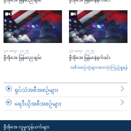
၃၀ မတ္၊ ၂၀၂၅
၃၀ မတ္၊ ၂၀၂၅
ဗွီအိုအေ မြန်မာညချမ်း
ဗွီအိုအေ မြန်မာနံနက်ခင်း
အစီအစဉ်တွဲများအားလုံးကြည့်ရှုရန်
ရုပ်သံအစီအစဉ်များ
ရေဒီယိုအစီအစဉ်များ
ဗွီအိုအေ လူမှုကွန်ယက်များ