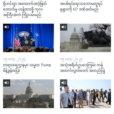
ရိုဟင်ဂျာ အထောက်အပံ့ဖြတ်
အပစ်ရပ်ရေးသဘောမတူရင်
တောက်မှု ဟန့်တားဖို့ ကုလ
ရုရှားကို G7 ဒဏ်ခတ်မည်
အကြီးအကဲ ကြိုးပမ်းမည်
၁၅ မတ္၊ ၂၀၂၅
၁၅ မတ္၊ ၂၀၂၅
တရားရေးဌာနမှာ သမ္မတ Trump
အသုံးစရိတ်ဥပဒေကြမ်း ကန်
မိန့်ခွန်းပြော
အထက်လွှတ်တော် အတည်ပြု