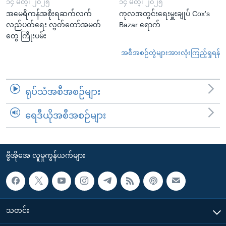
၁၄ မတ္၊ ၂၀၂၅
၁၄ မတ္၊ ၂၀၂၅
အမေရိကန်အစိုးရဆက်လက်
ကုလအတွင်းရေးမှူးချုပ် Cox's
လည်ပတ်ရေး လွှတ်တော်အမတ်
Bazar ရောက်
တွေ ကြိုးပမ်း
အစီအစဉ်တွဲများအားလုံးကြည့်ရှုရန်
ရုပ်သံအစီအစဉ်များ
ရေဒီယိုအစီအစဉ်များ
ဗွီအိုအေ လူမှုကွန်ယက်များ
သတင်း