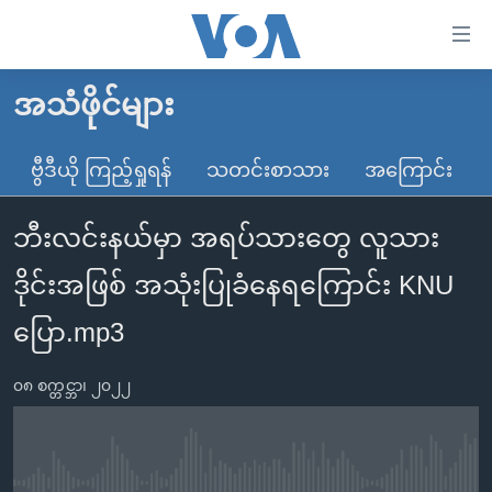
သုံး
ရ
လွယ်ကူ
အသံဖိုင်များ
မူလစာမျက်နှာ
စေ
မြန်မာ
ဗွီဒီယို ကြည့်ရှုရန်
သတင်းစာသား
အကြောင်း
သည့်
ကမ္ဘာ့သတင်းများ
Link
ဘီးလင်းနယ်မှာ အရပ်သားတွေ လူသား
ဗွီဒီယို
နိုင်ငံတကာ
များ
သတင်းလွတ်လပ်ခွင့်
အမေရိကန်
ဒိုင်းအဖြစ် အသုံးပြုခံနေရကြောင်း KNU
ပင်မ
ရပ်ဝန်းတခု လမ်းတခု အလွန်
တရုတ်
အကြောင်းအရာ
ပြော.mp3
သို့
အင်္ဂလိပ်စာလေ့လာမယ်
အစ္စရေး-ပါလက်စတိုင်း
ကျော်
၀၈ စက္တင္ဘာ၊ ၂၀၂၂
အပတ်စဉ်ကဏ္ဍများ
အမေရိကန်သုံးအီဒီယံ
ကြည့်
ရေဒီယိုနှင့်ရုပ်သံ အချက်အလက်များ
မကြေးမုံရဲ့ အင်္ဂလိပ်စာ
ရေဒီယို
ရန်
ပင်မ
ရေဒီယို/တီဗွီအစီအစဉ်
ရုပ်ရှင်ထဲက အင်္ဂလိပ်စာ
တီဗွီ