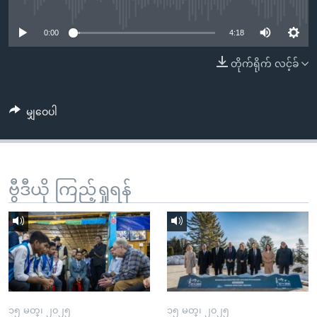
No media source currently available
အ
သုတပဒေသာ အင်္ဂလိပ်စာ
ညွန်း
Learning English
0:00
4:18
စာမျက်နှာ
သို့
ဗွီအိုအေ လူမှုကွန်ယက်များ
တိုက်ရိုက် လင့်ခ်
ကျော်
ကြည့်
မျှဝေပါ
ရန်
ဘာသာစကားများ
ရှာဖွေ
ရန်
နေရာ
ဗွီဒီယို ကြည့်ရှုရန်
သို့
ကျော်
ရန်
၁၅ မတ္၊ ၂၀၂၅
၁၅ မတ္၊ ၂၀၂၅