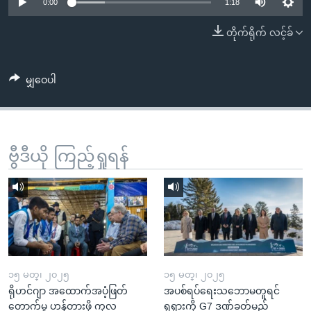
အ
0:00
1:18
သုတပဒေသာ အင်္ဂလိပ်စာ
ညွန်း
Learning English
တိုက်ရိုက် လင့်ခ်
စာမျက်နှာ
သို့
ဗွီအိုအေ လူမှုကွန်ယက်များ
ကျော်
မျှဝေပါ
ကြည့်
ရန်
ဘာသာစကားများ
ရှာဖွေ
ဗွီဒီယို ကြည့်ရှုရန်
ရန်
နေရာ
သို့
ကျော်
ရန်
၁၅ မတ္၊ ၂၀၂၅
၁၅ မတ္၊ ၂၀၂၅
ရိုဟင်ဂျာ အထောက်အပံ့ဖြတ်
အပစ်ရပ်ရေးသဘောမတူရင်
တောက်မှု ဟန့်တားဖို့ ကုလ
ရုရှားကို G7 ဒဏ်ခတ်မည်