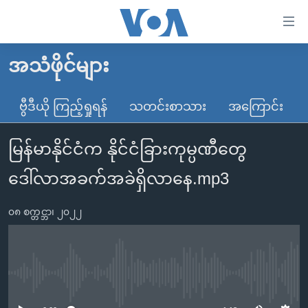
သုံး
ရ
လွယ်ကူ
အသံဖိုင်များ
မူလစာမျက်နှာ
စေ
မြန်မာ
ဗွီဒီယို ကြည့်ရှုရန်
သတင်းစာသား
အကြောင်း
သည့်
ကမ္ဘာ့သတင်းများ
Link
မြန်မာနိုင်ငံက နိုင်ငံခြားကုမ္ပဏီတွေ
ဗွီဒီယို
နိုင်ငံတကာ
များ
သတင်းလွတ်လပ်ခွင့်
အမေရိကန်
ဒေါ်လာအခက်အခဲရှိလာနေ.mp3
ပင်မ
ရပ်ဝန်းတခု လမ်းတခု အလွန်
တရုတ်
အကြောင်းအရာ
၀၈ စက္တင္ဘာ၊ ၂၀၂၂
သို့
အင်္ဂလိပ်စာလေ့လာမယ်
အစ္စရေး-ပါလက်စတိုင်း
ကျော်
အပတ်စဉ်ကဏ္ဍများ
အမေရိကန်သုံးအီဒီယံ
ကြည့်
ရေဒီယိုနှင့်ရုပ်သံ အချက်အလက်များ
မကြေးမုံရဲ့ အင်္ဂလိပ်စာ
ရေဒီယို
ရန်
No media source currently available
ပင်မ
ရေဒီယို/တီဗွီအစီအစဉ်
ရုပ်ရှင်ထဲက အင်္ဂလိပ်စာ
တီဗွီ