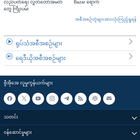
လည်ပတ်ရေး လွှတ်တော်အမတ်
Bazar ရောက်
တွေ ကြိုးပမ်း
အစီအစဉ်တွဲများအားလုံးကြည့်ရှုရန်
ရုပ်သံအစီအစဉ်များ
ရေဒီယိုအစီအစဉ်များ
ဗွီအိုအေ လူမှုကွန်ယက်များ
သတင်း
၀န်ဆောင်မှုများ