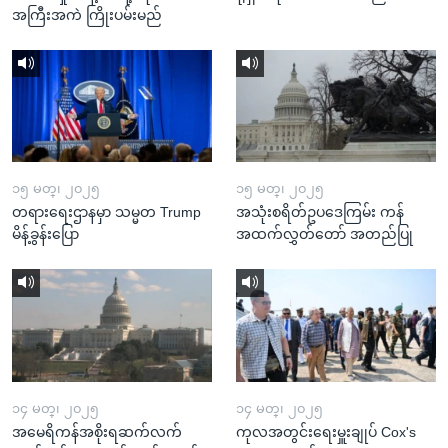
အကြီးအကဲ ကြိုးပမ်းမည်
၁၅ မတ္၊ ၂၀၂၅
၁၅ မတ္၊ ၂၀၂၅
တရားရေးဌာနမှာ သမ္မတ Trump
အသုံးစရိတ်ဥပဒေကြမ်း ကန်
မိန့်ခွန်းပြော
အထက်လွှတ်တော် အတည်ပြု
၁၄ မတ္၊ ၂၀၂၅
၁၄ မတ္၊ ၂၀၂၅
အမေရိကန်အစိုးရဆက်လက်
ကုလအတွင်းရေးမှူးချုပ် Cox's