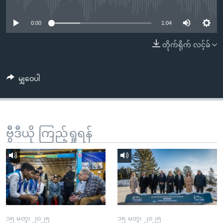
No media source currently available
အ
သုတပဒေသာ အင်္ဂလိပ်စာ
ညွန်း
Learning English
0:00
1:04
စာမျက်နှာ
သို့
ဗွီအိုအေ လူမှုကွန်ယက်များ
တိုက်ရိုက် လင့်ခ်
ကျော်
ကြည့်
မျှဝေပါ
ရန်
ဘာသာစကားများ
ရှာဖွေ
ရန်
နေရာ
ဗွီဒီယို ကြည့်ရှုရန်
သို့
ကျော်
ရန်
၁၅ မတ္၊ ၂၀၂၅
၁၅ မတ္၊ ၂၀၂၅