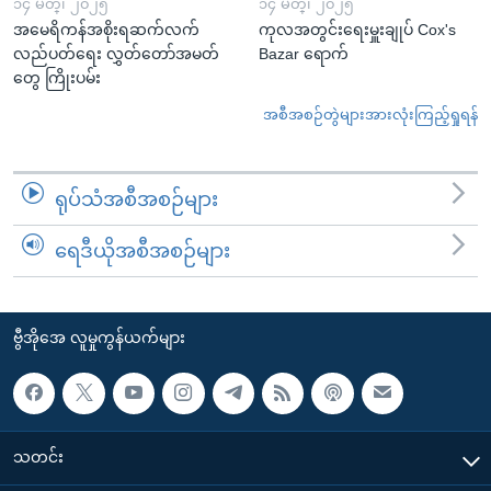
၁၄ မတ္၊ ၂၀၂၅
၁၄ မတ္၊ ၂၀၂၅
အမေရိကန်အစိုးရဆက်လက်
ကုလအတွင်းရေးမှူးချုပ် Cox's
လည်ပတ်ရေး လွှတ်တော်အမတ်
Bazar ရောက်
တွေ ကြိုးပမ်း
အစီအစဉ်တွဲများအားလုံးကြည့်ရှုရန်
ရုပ်သံအစီအစဉ်များ
ရေဒီယိုအစီအစဉ်များ
ဗွီအိုအေ လူမှုကွန်ယက်များ
သတင်း