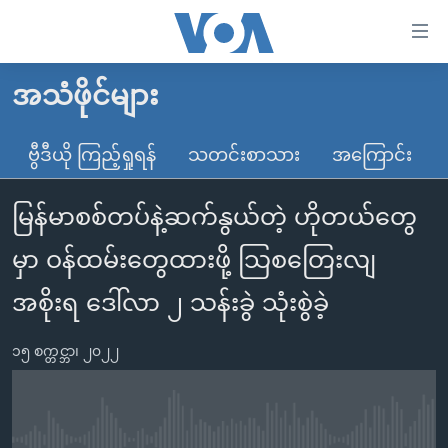
သုံး
ရ
လွယ်ကူ
အသံဖိုင်များ
မူလစာမျက်နှာ
စေ
မြန်မာ
ဗွီဒီယို ကြည့်ရှုရန်
သတင်းစာသား
အကြောင်း
သည့်
ကမ္ဘာ့သတင်းများ
Link
မြန်မာစစ်တပ်နဲ့ဆက်နွယ်တဲ့ ဟိုတယ်တွေ
ဗွီဒီယို
နိုင်ငံတကာ
များ
သတင်းလွတ်လပ်ခွင့်
အမေရိကန်
မှာ ဝန်ထမ်းတွေထားဖို့ သြစတြေးလျ
ပင်မ
ရပ်ဝန်းတခု လမ်းတခု အလွန်
တရုတ်
အကြောင်းအရာ
အစိုးရ ဒေါ်လာ ၂ သန်းခွဲ သုံးစွဲခဲ့
သို့
အင်္ဂလိပ်စာလေ့လာမယ်
အစ္စရေး-ပါလက်စတိုင်း
ကျော်
၁၅ စက္တင္ဘာ၊ ၂၀၂၂
အပတ်စဉ်ကဏ္ဍများ
အမေရိကန်သုံးအီဒီယံ
ကြည့်
ရေဒီယိုနှင့်ရုပ်သံ အချက်အလက်များ
မကြေးမုံရဲ့ အင်္ဂလိပ်စာ
ရေဒီယို
ရန်
ပင်မ
ရေဒီယို/တီဗွီအစီအစဉ်
ရုပ်ရှင်ထဲက အင်္ဂလိပ်စာ
တီဗွီ