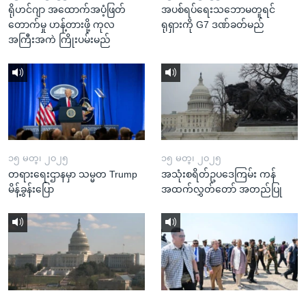
ရိုဟင်ဂျာ အထောက်အပံ့ဖြတ်
အပစ်ရပ်ရေးသဘောမတူရင်
တောက်မှု ဟန့်တားဖို့ ကုလ
ရုရှားကို G7 ဒဏ်ခတ်မည်
အကြီးအကဲ ကြိုးပမ်းမည်
၁၅ မတ္၊ ၂၀၂၅
၁၅ မတ္၊ ၂၀၂၅
တရားရေးဌာနမှာ သမ္မတ Trump
အသုံးစရိတ်ဥပဒေကြမ်း ကန်
မိန့်ခွန်းပြော
အထက်လွှတ်တော် အတည်ပြု