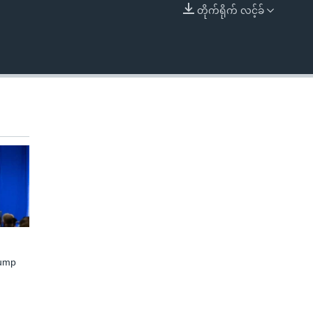
တိုက်ရိုက် လင့်ခ်
EMBED
rump