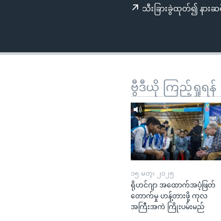
သုတပဒေသာ အင်္ဂလိပ်စာ
အ
သီးခြားခွဲထုတ်၍ နားဆင
ညွန်း
စာမျက်နှာ
သို့
ကျော်
ကြည့်
ရန်
ဗွီဒီယို ကြည့်ရှုရန်
ရှာဖွေ
ရန်
နေရာ
သို့
ကျော်
ရန်
၁၅ မတ္၊ ၂၀၂၅
ရိုဟင်ဂျာ အထောက်အပံ့ဖြတ်
တောက်မှု ဟန့်တားဖို့ ကုလ
အကြီးအကဲ ကြိုးပမ်းမည်