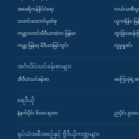
အမေရိကန်နိုင်ငံရေး
လယ်ယာစီးပွ
သတင်းထောက်မှတ်စု
ယူကရိန်း၊ မြန
ကမ္ဘာ့သတင်းမီဒီယာထဲက မြန်မာ
ထူးခြားဆန်း
ကမ္ဘာ့ မြန်မာ့ မီဒီယာမြင်ကွင်း
လူမှုရှုခင်း
အင်္ဂလိပ်သင်ခန်းစာများ
အီဒီယံသင်ခန်းစာ
မကြေးမုံရဲ့အင
ရေဒီယို
နံနက်ပိုင်း ၆း၀၀-ရး၀၀
ညပိုင်း ၉း၀
ရုပ်သံအစီအစဉ်နှင့် ဗွီဒီယိုကဏ္ဍများ