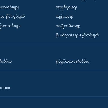
ားသတင်းများ
အာရှစီးပွားရေး
်မာ နှိုင်းယှဉ်ချက်
ကျန်းမာရေး
ပြားသတင်းများ
အမျိုးသမီးကဏ္ဍ
ရိုဟင်ဂျာအရေး မျှော်လင့်ချက်
်္ဂလိပ်စာ
ရုပ်ရှင်ထဲက အင်္ဂလိပ်စာ
၀-၁၀း၀၀