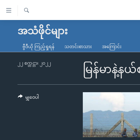
သုံး
ရ
ရှာဖွေ
လွယ်ကူ
မူလစာမျက်နှာ
အသံဖိုင်များ
ရ
စေ
မြန်မာ
လာ
ဗွီဒီယို ကြည့်ရှုရန်
သတင်းစာသား
အကြောင်း
သည့်
ဒ်
ကမ္ဘာ့သတင်းများ
Link
ဗွီဒီယို
နိုင်ငံတကာ
၂၂ စက္တင္ဘာ၊ ၂၀၂၂
မြန်မာနဲ့နယ်စ
များ
သတင်းလွတ်လပ်ခွင့်
အမေရိကန်
ပင်မ
ရပ်ဝန်းတခု လမ်းတခု အလွန်
တရုတ်
အကြောင်းအရာ
အင်္ဂလိပ်စာလေ့လာမယ်
အစ္စရေး-ပါလက်စတိုင်း
မျှဝေပါ
သို့
အပတ်စဉ်ကဏ္ဍများ
အမေရိကန်သုံးအီဒီယံ
ကျော်
ကြည့်
ရေဒီယိုနှင့်ရုပ်သံ အချက်အလက်များ
မကြေးမုံရဲ့ အင်္ဂလိပ်စာ
ရေဒီယို
ရန်
ရေဒီယို/တီဗွီအစီအစဉ်
ရုပ်ရှင်ထဲက အင်္ဂလိပ်စာ
တီဗွီ
ပင်မ