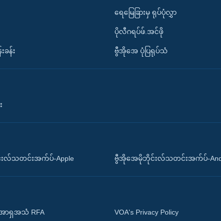
ရေမြေခြားမှ ရုပ်ပုံလွှာ
ပိုလီဂရပ်ဖ်.အင်ဖို
်းခန်း
ဗွီအိုအေ ပုံပြရုပ်သံ
း
ိုင်းလ်သတင်းအက်ပ်-Apple
ဗွီအိုအေမိုဘိုင်းလ်သတင်းအက်ပ်-An
 အာရှအသံ RFA
VOA's Privacy Policy