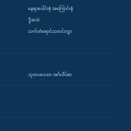
နေရာပေါင်းစုံ အကြောင်းစုံ
ဒို့အသံ
သက်တံရောင်သတင်းလွှာ
သုတပဒေသာ အင်္ဂလိပ်စာ