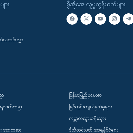
ုများ
ဗွီအိုအေ လူမှုကွန်ယက်များ
းလ်သတင်းလွှာ
ပညာ
မြန်မာပြည်မှပေးစာ
အနာဂတ်ကမ္ဘာ
မြင်ကွင်းကျယ်မှတ်စုများ
ကမ္ဘာတလွှားခရီးသွား
း အားကစား
ဒီသီတင်းပတ် အာရှနိုင်ငံရေး