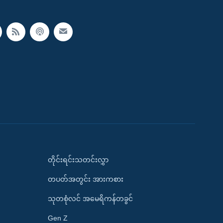
တိုင်းရင်းသတင်းလွှာ
တပတ်အတွင်း အားကစား
သုတစုံလင် အမေရိကန်တခွင်
Gen Z