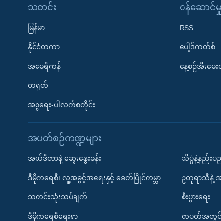
သတင်း
၀န်ဆောင်မှ
မြန်မာ
RSS
နိုင်ငံတကာ
ပေါ့ဒ်ကတ်စ်
အမေရိကန်
နေ့စဉ်အီးမေ
တရုတ်
အစ္စရေး-ပါလက်စတိုင်း
အပတ်စဉ်ကဏ္ဍများ
အယ်ဒီတာနဲ့ ဆွေးနွေးခန်း
သိပ္ပံနဲ့နည်း
ဒီမိုကရေစီ၊ လူ့အခွင့်အရေးနှင့် ခေတ်ပြိုင်ကမ္ဘာ
ဥတုရာသီနဲ့ 
သတင်းသုံးသပ်ချက်
စီးပွားရေး
ဒီမိုကရေစီရေးရာ
တပတ်အတွင်