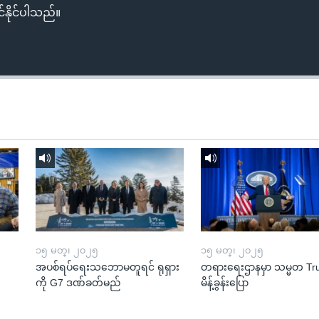
်နိုင်ပါသည်။
၁၅ မတ္၊ ၂၀၂၅
၁၅ မတ္၊ ၂၀၂၅
အပစ်ရပ်ရေးသဘောမတူရင် ရုရှား
တရားရေးဌာနမှာ သမ္မတ T
ကို G7 ဒဏ်ခတ်မည်
မိန့်ခွန်းပြော