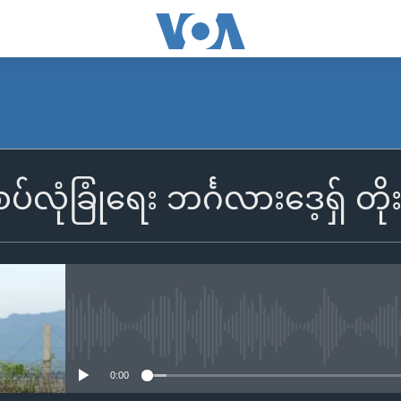
ပ်လုံခြုံရေး ဘင်္ဂလားဒေ့ရှ် တိုး
No media source currently availa
0:00