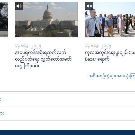
၁၄ မတ္၊ ၂၀၂၅
၁၄ မတ္၊ ၂၀၂၅
အမေရိကန်အစိုးရဆက်လက်
ကုလအတွင်းရေးမှူးချုပ် Co
လည်ပတ်ရေး လွှတ်တော်အမတ်
Bazar ရောက်
တွေ ကြိုးပမ်း
အစီအစဉ်တွဲများအားလုံးကြည့
း
ား