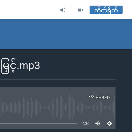
တိုက်ရိုက်
မြှင့်.mp3
EMBED
ble
4:34