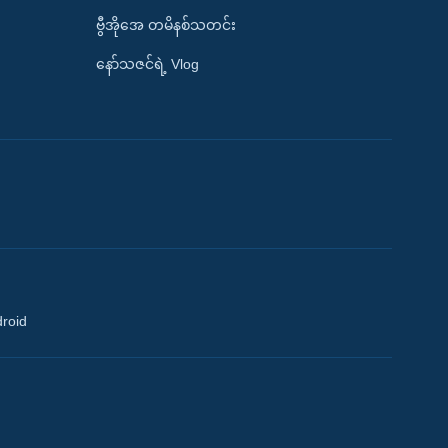
ဗွီအိုအေ တမိနစ်သတင်း
နော်သဇင်ရဲ့ Vlog
droid