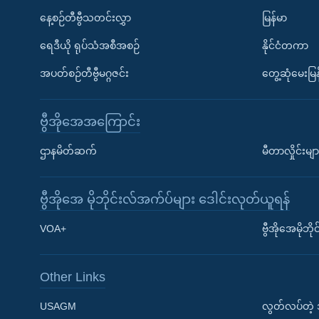
နေ့စဉ်တီဗွီသတင်းလွှာ
မြန်မာ
ရေဒီယို ရုပ်သံအစီအစဉ်
နိုင်ငံတကာ
အပတ်စဉ်တီဗွီမဂ္ဂဇင်း
တွေ့ဆုံမေးမြန
ဗွီအိုအေအကြောင်း
ဌာနမိတ်ဆက်
မီတာလှိုင်းမျာ
ဗွီအိုအေ မိုဘိုင်းလ်အက်ပ်များ ဒေါင်းလုတ်ယူရန်
Learning English
VOA+
ဗွီအိုအေမိုဘ
ဗွီအိုအေ လူမှုကွန်ယက်များ
Other Links
USAGM
လွတ်လပ်တဲ့