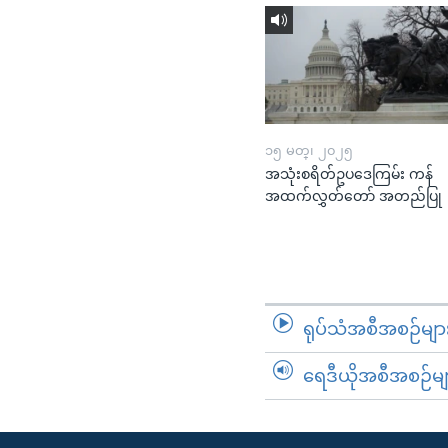
၁၅ မတ္၊ ၂၀၂၅
အသုံးစရိတ်ဥပဒေကြမ်း ကန်
အထက်လွှတ်တော် အတည်ပြု
ရုပ်သံအစီအစဉ်မျာ
ရေဒီယိုအစီအစဉ်မျ