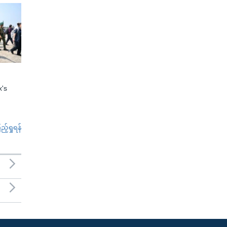
x's
်ရှုရန်