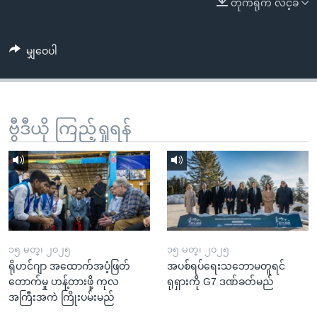
တိုက်ရိုက် လင့်ခ်
အ
သုတပဒေသာ အင်္ဂလိပ်စာ
ညွန်း
Learning English
စာမျက်နှာ
မျှဝေပါ
သို့
ဗွီအိုအေ လူမှုကွန်ယက်များ
ကျော်
ကြည့်
ရန်
ဗွီဒီယို ကြည့်ရှုရန်
ဘာသာစကားများ
ရှာဖွေ
ရန်
နေရာ
သို့
ကျော်
ရန်
၁၅ မတ္၊ ၂၀၂၅
၁၅ မတ္၊ ၂၀၂၅
ရိုဟင်ဂျာ အထောက်အပံ့ဖြတ်
အပစ်ရပ်ရေးသဘောမတူရင်
တောက်မှု ဟန့်တားဖို့ ကုလ
ရုရှားကို G7 ဒဏ်ခတ်မည်
အကြီးအကဲ ကြိုးပမ်းမည်