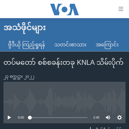
သုံး
ရ
လွယ်ကူ
အသံဖိုင်များ
မူလစာမျက်နှာ
စေ
မြန်မာ
ဗွီဒီယို ကြည့်ရှုရန်
သတင်းစာသား
အကြောင်း
သည့်
ကမ္ဘာ့သတင်းများ
Link
တပ်မတော် စစ်စခန်းတခု KNLA သိမ်းပိုက်
ဗွီဒီယို
နိုင်ငံတကာ
များ
သတင်းလွတ်လပ်ခွင့်
အမေရိကန်
ပင်မ
၂၃ စက္တင္ဘာ၊ ၂၀၂၂
ရပ်ဝန်းတခု လမ်းတခု အလွန်
တရုတ်
အကြောင်းအရာ
သို့
အင်္ဂလိပ်စာလေ့လာမယ်
အစ္စရေး-ပါလက်စတိုင်း
ကျော်
အပတ်စဉ်ကဏ္ဍများ
အမေရိကန်သုံးအီဒီယံ
No media source currently available
ကြည့်
ရေဒီယိုနှင့်ရုပ်သံ အချက်အလက်များ
မကြေးမုံရဲ့ အင်္ဂလိပ်စာ
ရေဒီယို
ရန်
0:00
2:45
ပင်မ
ရေဒီယို/တီဗွီအစီအစဉ်
ရုပ်ရှင်ထဲက အင်္ဂလိပ်စာ
တီဗွီ