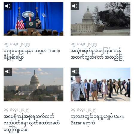
၁၅ မတ္၊ ၂၀၂၅
၁၅ မတ္၊ ၂၀၂၅
တရားရေးဌာနမှာ သမ္မတ Trump
အသုံးစရိတ်ဥပဒေကြမ်း ကန်
မိန့်ခွန်းပြော
အထက်လွှတ်တော် အတည်ပြု
၁၄ မတ္၊ ၂၀၂၅
၁၄ မတ္၊ ၂၀၂၅
အမေရိကန်အစိုးရဆက်လက်
ကုလအတွင်းရေးမှူးချုပ် Cox's
လည်ပတ်ရေး လွှတ်တော်အမတ်
Bazar ရောက်
တွေ ကြိုးပမ်း