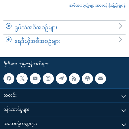
အစီအစဉ်တွဲများအားလုံးကြည့်ရှုရန်
ရုပ်သံအစီအစဉ်များ
ရေဒီယိုအစီအစဉ်များ
ဗွီအိုအေ လူမှုကွန်ယက်များ
သတင်း
၀န်ဆောင်မှုများ
အပတ်စဉ်ကဏ္ဍများ