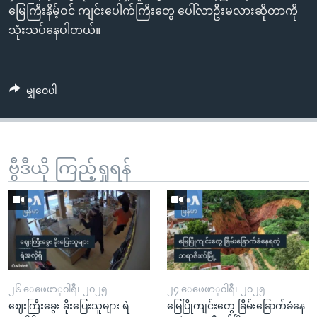
မြေကြီးနိမ့်ဝင် ကျင်းပေါက်ကြီးတွေ ပေါ်လာဦးမလားဆိုတာကို
သုံးသပ်နေပါတယ်။
မျှဝေပါ
ဗွီဒီယို ကြည့်ရှုရန်
၂၆ ေဖေဖာ္၀ါရီ၊ ၂၀၂၅
၂၄ ေဖေဖာ္၀ါရီ၊ ၂၀၂၅
ဈေးကြီးခွေး ခိုးပြေးသူများ ရဲ
မြေပြိုကျင်းတွေ ခြိမ်းခြောက်ခံနေ