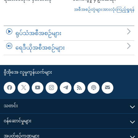
အစီအစဉ်တွဲများအားလုံးကြည့်ရှုရန်
ရုပ်သံအစီအစဉ်များ
ရေဒီယိုအစီအစဉ်များ
ဗွီအိုအေ လူမှုကွန်ယက်များ
သတင်း
၀န်ဆောင်မှုများ
အပတ်စဉ်ကဏ္ဍများ