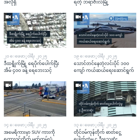
အလိုရှိ
ရတဲ့ ဘရာဇီးလ်မြို့
၂၀ ေဖေဖာ္၀ါရီ၊ ၂၀၂၅
၁၉ ေဖေဖာ္၀ါရီ၊ ၂၀၂၅
ဒီထရွိုက်မြို့ ရေပိုက်ပေါက်ပြီး
သောင်တင်နေတဲ့လင်းပိုင် ၁၀၀
အိမ် ၄၀၀ ခန့် ရေဘေးသင့်
ကျော် ကယ်ဆယ်ရေးဆောင်ရွက်
၁၄ ေဖေဖာ္၀ါရီ၊ ၂၀၂၅
၁၃ ေဖေဖာ္၀ါရီ၊ ၂၀၂၅
အမေရိကားမှာ SUV ကားကို
တိုင်ဝမ်ကုန်တိုက် ဓာတ်ငွေ့
ရထားဝင်တိုက် မှတ်တမ်းပုံ
ပေါက်ကွဲမှု ၄ ဦးသေဆုံး