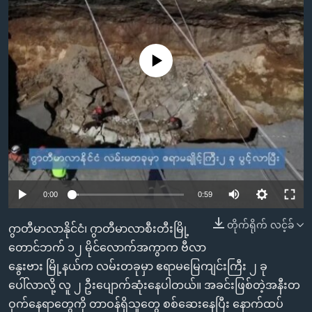
အ
သုတပဒေသာ အင်္ဂလိပ်စာ
ညွန်း
Learning English
စာမျက်နှာ
သို့
No media source currently available
ဗွီအိုအေ လူမှုကွန်ယက်များ
ကျော်
ကြည့်
ရန်
ဘာသာစကားများ
ရှာဖွေ
ရန်
နေရာ
သို့
0:00
0:59
ကျော်
တိုက်ရိုက် လင့်ခ်
ဂွာတီမာလာနိုင်ငံ၊ ဂွာတီမာလာစီးတီးမြို့
ရန်
တောင်ဘက် ၁၂ မိုင်လောက်အကွာက ဗီလာ
နွေးဗား မြို့နယ်က လမ်းတခုမှာ ဧရာမမြေကျင်းကြီး ၂ ခု
ပေါ်လာလို့ လူ ၂ ဦးပျောက်ဆုံးနေပါတယ်။ အခင်းဖြစ်တဲ့အနီးတ
ဝှက်နေရာတွေကို တာဝန်ရှိသူတွေ စစ်ဆေးနေပြီး နောက်ထပ်