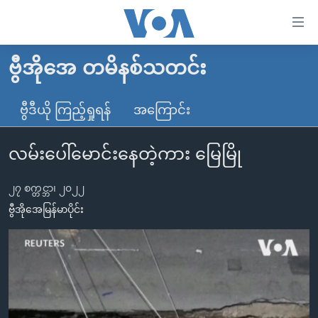
သုံး
ရ
လွယ်ကူ
ဗွီအိုအေ တမိနစ်သတင်း
မူလစာမျက်နှာ
စေ
မြန်မာ
ဗွီဒီယို ကြည့်ရှုရန်
အကြောင်း
သည့်
ကမ္ဘာ့သတင်းများ
Link
လမ်းပေါ်မောင်းနေတဲ့ကား မြေမြို
ဗွီဒီယို
နိုင်ငံတကာ
များ
သတင်းလွတ်လပ်ခွင့်
အမေရိကန်
ပင်မ
၂၇ စက္တင္ဘာ၊ ၂၀၂၂
ရပ်ဝန်းတခု လမ်းတခု အလွန်
တရုတ်
အကြောင်းအရာ
ဗွီအိုအေမြန်မာပိုင်း
သို့
အင်္ဂလိပ်စာလေ့လာမယ်
အစ္စရေး-ပါလက်စတိုင်း
ကျော်
အပတ်စဉ်ကဏ္ဍများ
အမေရိကန်သုံးအီဒီယံ
ကြည့်
ရေဒီယိုနှင့်ရုပ်သံ အချက်အလက်များ
မကြေးမုံရဲ့ အင်္ဂလိပ်စာ
ရေဒီယို
ရန်
ပင်မ
ရေဒီယို/တီဗွီအစီအစဉ်
ရုပ်ရှင်ထဲက အင်္ဂလိပ်စာ
တီဗွီ