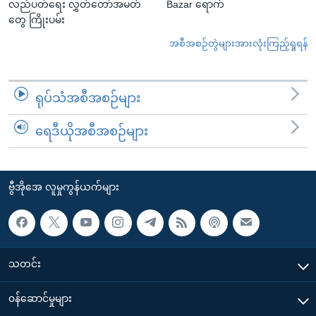
လည်ပတ်ရေး လွှတ်တော်အမတ်
Bazar ရောက်
တွေ ကြိုးပမ်း
အစီအစဉ်တွဲများအားလုံးကြည့်ရှုရန်
ရုပ်သံအစီအစဉ်များ
ရေဒီယိုအစီအစဉ်များ
ဗွီအိုအေ လူမှုကွန်ယက်များ
သတင်း
၀န်ဆောင်မှုများ