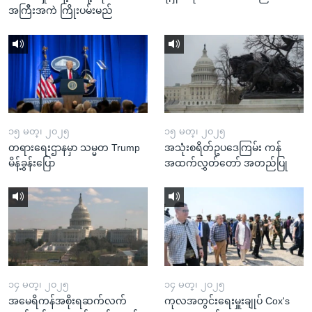
အကြီးအကဲ ကြိုးပမ်းမည်
၁၅ မတ္၊ ၂၀၂၅
၁၅ မတ္၊ ၂၀၂၅
တရားရေးဌာနမှာ သမ္မတ Trump
အသုံးစရိတ်ဥပဒေကြမ်း ကန်
မိန့်ခွန်းပြော
အထက်လွှတ်တော် အတည်ပြု
၁၄ မတ္၊ ၂၀၂၅
၁၄ မတ္၊ ၂၀၂၅
အမေရိကန်အစိုးရဆက်လက်
ကုလအတွင်းရေးမှူးချုပ် Cox's