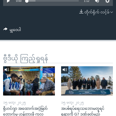
အ
0:00
1:12
သုတပဒေသာ အင်္ဂလိပ်စာ
ညွန်း
Learning English
တိုက်ရိုက် လင့်ခ်
စာမျက်နှာ
သို့
ဗွီအိုအေ လူမှုကွန်ယက်များ
ကျော်
မျှဝေပါ
ကြည့်
ရန်
ဘာသာစကားများ
ရှာဖွေ
ဗွီဒီယို ကြည့်ရှုရန်
ရန်
နေရာ
သို့
ကျော်
ရန်
၁၅ မတ္၊ ၂၀၂၅
၁၅ မတ္၊ ၂၀၂၅
ရိုဟင်ဂျာ အထောက်အပံ့ဖြတ်
အပစ်ရပ်ရေးသဘောမတူရင်
တောက်မှု ဟန့်တားဖို့ ကုလ
ရုရှားကို G7 ဒဏ်ခတ်မည်