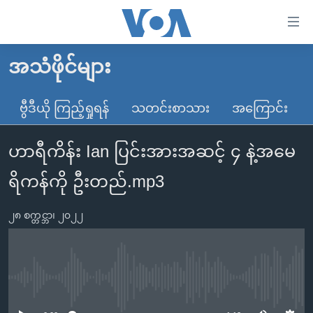
သုံး
ရ
လွယ်ကူ
အသံဖိုင်များ
မူလစာမျက်နှာ
စေ
မြန်မာ
ဗွီဒီယို ကြည့်ရှုရန်
သတင်းစာသား
အကြောင်း
သည့်
ကမ္ဘာ့သတင်းများ
Link
ဟာရီကိန်း Ian ပြင်းအားအဆင့် ၄ နဲ့အမေ
ဗွီဒီယို
နိုင်ငံတကာ
များ
သတင်းလွတ်လပ်ခွင့်
အမေရိကန်
ရိကန်ကို ဦးတည်.mp3
ပင်မ
ရပ်ဝန်းတခု လမ်းတခု အလွန်
တရုတ်
အကြောင်းအရာ
၂၈ စက္တင္ဘာ၊ ၂၀၂၂
သို့
အင်္ဂလိပ်စာလေ့လာမယ်
အစ္စရေး-ပါလက်စတိုင်း
ကျော်
အပတ်စဉ်ကဏ္ဍများ
အမေရိကန်သုံးအီဒီယံ
ကြည့်
ရေဒီယိုနှင့်ရုပ်သံ အချက်အလက်များ
မကြေးမုံရဲ့ အင်္ဂလိပ်စာ
ရေဒီယို
ရန်
No media source currently available
ပင်မ
ရေဒီယို/တီဗွီအစီအစဉ်
ရုပ်ရှင်ထဲက အင်္ဂလိပ်စာ
တီဗွီ