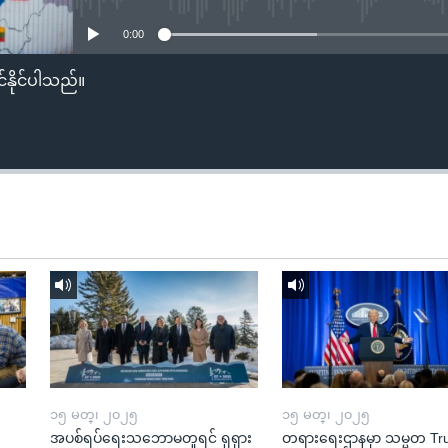
0:00
်နိုင်ပါသည်။
၁၅ မတ္၊ ၂၀၂၅
၁၅ မတ္၊ ၂၀၂၅
အပစ်ရပ်ရေးသဘောမတူရင် ရုရှား
တရားရေးဌာနမှာ သမ္မတ T