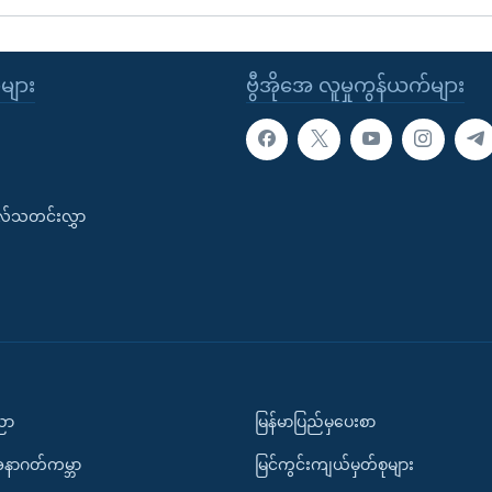
ုများ
ဗွီအိုအေ လူမှုကွန်ယက်များ
းလ်သတင်းလွှာ
ပညာ
မြန်မာပြည်မှပေးစာ
အနာဂတ်ကမ္ဘာ
မြင်ကွင်းကျယ်မှတ်စုများ