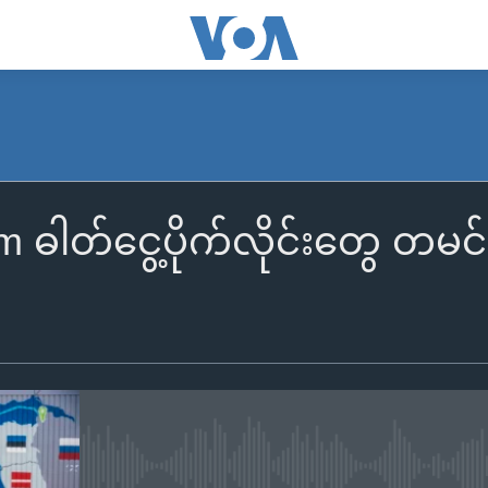
 ဓါတ်ငွေ့ပိုက်လိုင်းတွေ တမင်
No media source currently availa