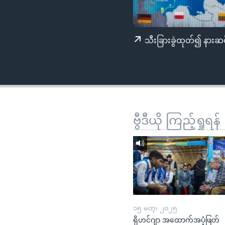
သုတပဒေသာ အင်္ဂလိပ်စာ
အ
ညွန်း
စာမျက်နှာ
သီးခြားခွဲထုတ်၍ နားဆင
သို့
ကျော်
ကြည့်
ရန်
ရှာဖွေ
ရန်
ဗွီဒီယို ကြည့်ရှုရန်
နေရာ
သို့
ကျော်
ရန်
၁၅ မတ္၊ ၂၀၂၅
ရိုဟင်ဂျာ အထောက်အပံ့ဖြတ်