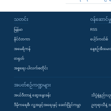
သတင်း
၀န်ဆောင်မှ
မြန်မာ
RSS
နိုင်ငံတကာ
ပေါ့ဒ်ကတ်စ်
အမေရိကန်
နေ့စဉ်အီးမေ
တရုတ်
အစ္စရေး-ပါလက်စတိုင်း
အပတ်စဉ်ကဏ္ဍများ
အယ်ဒီတာနဲ့ ဆွေးနွေးခန်း
သိပ္ပံနဲ့နည်း
ဒီမိုကရေစီ၊ လူ့အခွင့်အရေးနှင့် ခေတ်ပြိုင်ကမ္ဘာ
ဥတုရာသီနဲ့ 