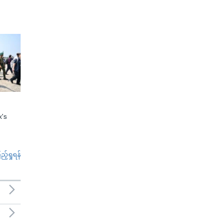
x's
်ရှုရန်