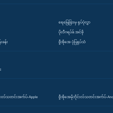
ရေမြေခြားမှ ရုပ်ပုံလွှာ
ပိုလီဂရပ်ဖ်.အင်ဖို
်းခန်း
ဗွီအိုအေ ပုံပြရုပ်သံ
း
ိုင်းလ်သတင်းအက်ပ်-Apple
ဗွီအိုအေမိုဘိုင်းလ်သတင်းအက်ပ်-An