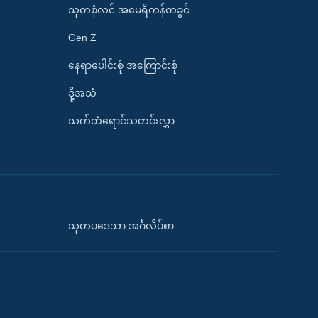
သုတစုံလင် အမေရိကန်တခွင်
Gen Z
နေရာပေါင်းစုံ အကြောင်းစုံ
ဒို့အသံ
သက်တံရောင်သတင်းလွှာ
သုတပဒေသာ အင်္ဂလိပ်စာ