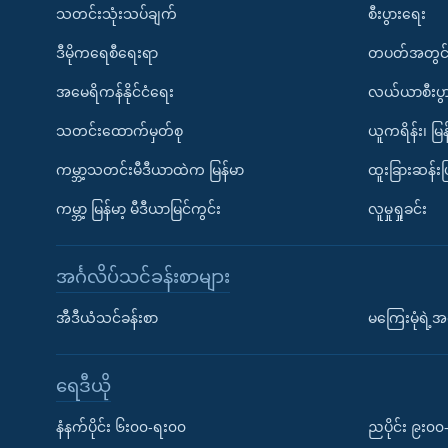
သတင်းသုံးသပ်ချက်
စီးပွားရေး
ဒီမိုကရေစီရေးရာ
တပတ်အတွင်
အမေရိကန်နိုင်ငံရေး
လယ်ယာစီးပွ
သတင်းထောက်မှတ်စု
ယူကရိန်း၊ မြန
ကမ္ဘာ့သတင်းမီဒီယာထဲက မြန်မာ
ထူးခြားဆန်း
ကမ္ဘာ့ မြန်မာ့ မီဒီယာမြင်ကွင်း
လူမှုရှုခင်း
အင်္ဂလိပ်သင်ခန်းစာများ
အီဒီယံသင်ခန်းစာ
မကြေးမုံရဲ့အင
ရေဒီယို
နံနက်ပိုင်း ၆း၀၀-ရး၀၀
ညပိုင်း ၉း၀