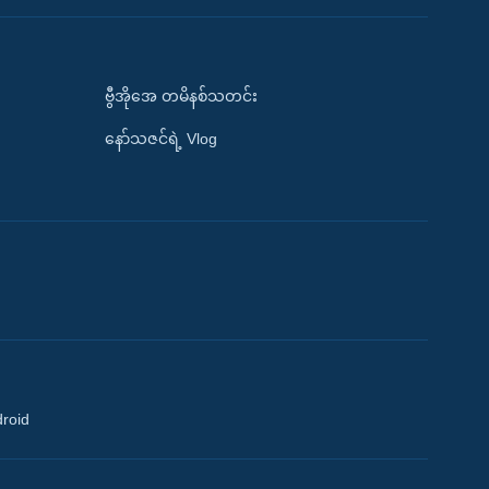
ဗွီအိုအေ တမိနစ်သတင်း
နော်သဇင်ရဲ့ Vlog
droid