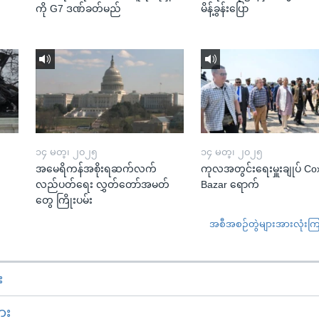
ကို G7 ဒဏ်ခတ်မည်
မိန့်ခွန်းပြော
၁၄ မတ္၊ ၂၀၂၅
၁၄ မတ္၊ ၂၀၂၅
အမေရိကန်အစိုးရဆက်လက်
ကုလအတွင်းရေးမှူးချုပ် Co
လည်ပတ်ရေး လွှတ်တော်အမတ်
Bazar ရောက်
တွေ ကြိုးပမ်း
အစီအစဉ်တွဲများအားလုံးကြည့
း
ား