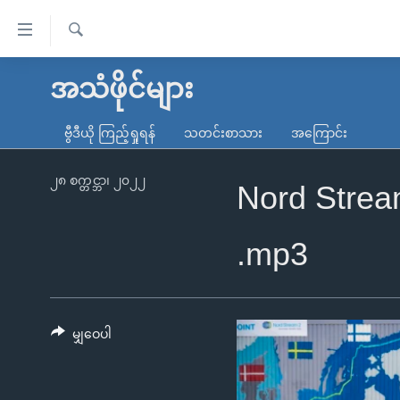
သုံး
ရ
ရှာဖွေ
လွယ်ကူ
မူလစာမျက်နှာ
အသံဖိုင်များ
ရ
စေ
မြန်မာ
လာ
ဗွီဒီယို ကြည့်ရှုရန်
သတင်းစာသား
အကြောင်း
သည့်
ဒ်
ကမ္ဘာ့သတင်းများ
Link
ဗွီဒီယို
နိုင်ငံတကာ
၂၈ စက္တင္ဘာ၊ ၂၀၂၂
Nord Stream
များ
သတင်းလွတ်လပ်ခွင့်
အမေရိကန်
ပင်မ
ရပ်ဝန်းတခု လမ်းတခု အလွန်
တရုတ်
.mp3
အကြောင်းအရာ
အင်္ဂလိပ်စာလေ့လာမယ်
အစ္စရေး-ပါလက်စတိုင်း
သို့
အပတ်စဉ်ကဏ္ဍများ
အမေရိကန်သုံးအီဒီယံ
ကျော်
ကြည့်
မျှဝေပါ
ရေဒီယိုနှင့်ရုပ်သံ အချက်အလက်များ
မကြေးမုံရဲ့ အင်္ဂလိပ်စာ
ရေဒီယို
ရန်
ရေဒီယို/တီဗွီအစီအစဉ်
ရုပ်ရှင်ထဲက အင်္ဂလိပ်စာ
တီဗွီ
ပင်မ