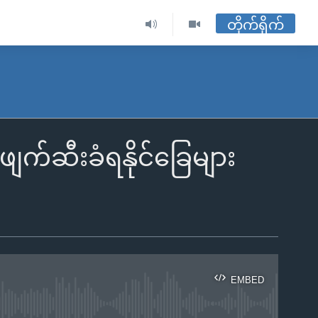
တိုက်ရိုက်
ဖျက်ဆီးခံရနိုင်ခြေများ
EMBED
ble