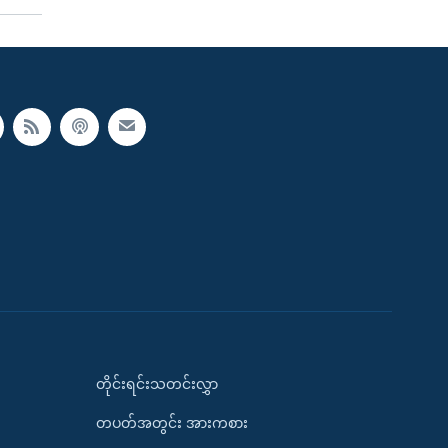
တိုင်းရင်းသတင်းလွှာ
တပတ်အတွင်း အားကစား