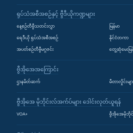
ရုပ်သံအစီအစဉ်နှင့် ဗွီဒီယိုကဏ္ဍများ
နေ့စဉ်တီဗွီသတင်းလွှာ
မြန်မာ
ရေဒီယို ရုပ်သံအစီအစဉ်
နိုင်ငံတကာ
အပတ်စဉ်တီဗွီမဂ္ဂဇင်း
တွေ့ဆုံမေးမြန
ဗွီအိုအေအကြောင်း
ဌာနမိတ်ဆက်
မီတာလှိုင်းမျာ
ဗွီအိုအေ မိုဘိုင်းလ်အက်ပ်များ ဒေါင်းလုတ်ယူရန်
Learning English
VOA+
ဗွီအိုအေမိုဘ
ဗွီအိုအေ လူမှုကွန်ယက်များ