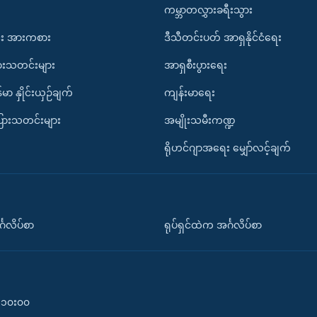
ကမ္ဘာတလွှားခရီးသွား
း အားကစား
ဒီသီတင်းပတ် အာရှနိုင်ငံရေး
ားသတင်းများ
အာရှစီးပွားရေး
်မာ နှိုင်းယှဉ်ချက်
ကျန်းမာရေး
ပြားသတင်းများ
အမျိုးသမီးကဏ္ဍ
ရိုဟင်ဂျာအရေး မျှော်လင့်ချက်
်္ဂလိပ်စာ
ရုပ်ရှင်ထဲက အင်္ဂလိပ်စာ
၀-၁၀း၀၀