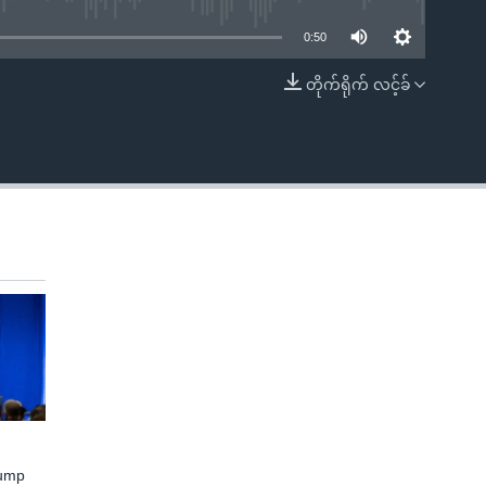
0:50
တိုက်ရိုက် လင့်ခ်
EMBED
rump