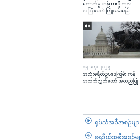
တောက်မှု ဟန့်တားဖို့ ကုလ
အကြီးအကဲ ကြိုးပမ်းမည်
၁၅ မတ္၊ ၂၀၂၅
အသုံးစရိတ်ဥပဒေကြမ်း ကန်
အထက်လွှတ်တော် အတည်ပြု
ရုပ်သံအစီအစဉ်မျာ
ရေဒီယိုအစီအစဉ်မျ