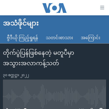
သုံး
ရ
လွယ်ကူ
အသံဖိုင်များ
မူလစာမျက်နှာ
စေ
မြန်မာ
ဗွီဒီယို ကြည့်ရှုရန်
သတင်းစာသား
အကြောင်း
သည့်
ကမ္ဘာ့သတင်းများ
Link
တိုက်ပွဲပြန်ဖြစ်နေတဲ့ မတူပီမှာ
ဗွီဒီယို
နိုင်ငံတကာ
များ
သတင်းလွတ်လပ်ခွင့်
အမေရိကန်
အသွားအလာကန့်သတ်
ပင်မ
ရပ်ဝန်းတခု လမ်းတခု အလွန်
တရုတ်
အကြောင်းအရာ
၃၀ စက္တင္ဘာ၊ ၂၀၂၂
သို့
အင်္ဂလိပ်စာလေ့လာမယ်
အစ္စရေး-ပါလက်စတိုင်း
ကျော်
အပတ်စဉ်ကဏ္ဍများ
အမေရိကန်သုံးအီဒီယံ
ကြည့်
ရေဒီယိုနှင့်ရုပ်သံ အချက်အလက်များ
မကြေးမုံရဲ့ အင်္ဂလိပ်စာ
ရေဒီယို
ရန်
No media source currently available
ပင်မ
ရေဒီယို/တီဗွီအစီအစဉ်
ရုပ်ရှင်ထဲက အင်္ဂလိပ်စာ
တီဗွီ