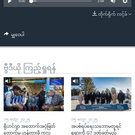
အ
0:00
2:09
သုတပဒေသာ အင်္ဂလိပ်စာ
ညွန်း
Learning English
တိုက်ရိုက် လင့်ခ်
စာမျက်နှာ
သို့
ဗွီအိုအေ လူမှုကွန်ယက်များ
ကျော်
မျှဝေပါ
ကြည့်
ရန်
ဘာသာစကားများ
ရှာဖွေ
ဗွီဒီယို ကြည့်ရှုရန်
ရန်
နေရာ
သို့
ကျော်
ရန်
၁၅ မတ္၊ ၂၀၂၅
၁၅ မတ္၊ ၂၀၂၅
ရိုဟင်ဂျာ အထောက်အပံ့ဖြတ်
အပစ်ရပ်ရေးသဘောမတူရင်
တောက်မှု ဟန့်တားဖို့ ကုလ
ရုရှားကို G7 ဒဏ်ခတ်မည်