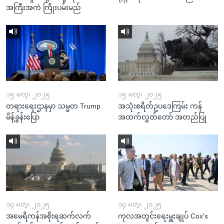
အကြီးအကဲ ကြိုးပမ်းမည်
၁၅ မတ္၊ ၂၀၂၅
၁၅ မတ္၊ ၂၀၂၅
တရားရေးဌာနမှာ သမ္မတ Trump
အသုံးစရိတ်ဥပဒေကြမ်း ကန်
မိန့်ခွန်းပြော
အထက်လွှတ်တော် အတည်ပြု
၁၄ မတ္၊ ၂၀၂၅
၁၄ မတ္၊ ၂၀၂၅
အမေရိကန်အစိုးရဆက်လက်
ကုလအတွင်းရေးမှူးချုပ် Cox's