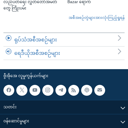
လည်ပတ်ရေး လွှတ်တော်အမတ်
Bazar ရောက်
တွေ ကြိုးပမ်း
အစီအစဉ်တွဲများအားလုံးကြည့်ရှုရန်
ရုပ်သံအစီအစဉ်များ
ရေဒီယိုအစီအစဉ်များ
ဗွီအိုအေ လူမှုကွန်ယက်များ
သတင်း
၀န်ဆောင်မှုများ