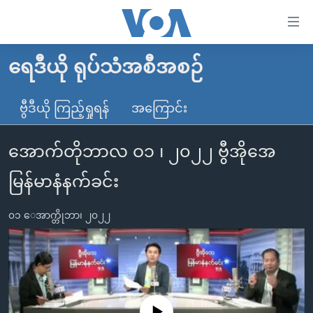
သုံး
ရ
လွယ်ကူ
ရေဒီယို ရုပ်သံအစီအစဉ်
မူလစာမျက်နှာ
စေ
မြန်မာ
ဗွီဒီယို ကြည့်ရှုရန်
အကြောင်း
သည့်
ကမ္ဘာ့သတင်းများ
Link
အောက်တိုဘာလ ဝ၁ ၊ ၂၀၂၂ ဗွီအိုအေ
ဗွီဒီယို
နိုင်ငံတကာ
များ
သတင်းလွတ်လပ်ခွင့်
အမေရိကန်
မြန်မာနံနက်ခင်း
ပင်မ
ရပ်ဝန်းတခု လမ်းတခု အလွန်
တရုတ်
အကြောင်းအရာ
၀၁ ေအာက္တိုဘာ၊ ၂၀၂၂
သို့
အင်္ဂလိပ်စာလေ့လာမယ်
အစ္စရေး-ပါလက်စတိုင်း
ကျော်
အပတ်စဉ်ကဏ္ဍများ
အမေရိကန်သုံးအီဒီယံ
ကြည့်
ရေဒီယိုနှင့်ရုပ်သံ အချက်အလက်များ
မကြေးမုံရဲ့ အင်္ဂလိပ်စာ
ရေဒီယို
ရန်
ပင်မ
ရေဒီယို/တီဗွီအစီအစဉ်
ရုပ်ရှင်ထဲက အင်္ဂလိပ်စာ
တီဗွီ
No media source currently available