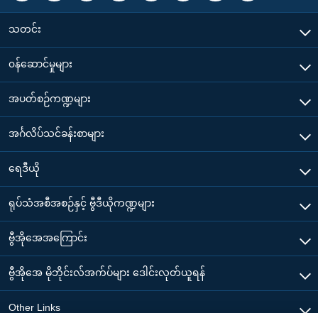
သတင်း
၀န်ဆောင်မှုများ
အပတ်စဉ်ကဏ္ဍများ
အင်္ဂလိပ်သင်ခန်းစာများ
ရေဒီယို
ရုပ်သံအစီအစဉ်နှင့် ဗွီဒီယိုကဏ္ဍများ
ဗွီအိုအေအကြောင်း
ဗွီအိုအေ မိုဘိုင်းလ်အက်ပ်များ ဒေါင်းလုတ်ယူရန်
Other Links