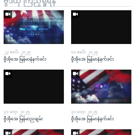
ဗွီဒီယို ကြည့်ရှုရန်
၂၃ ဧၿပီ၊ ၂၀၂၅
၀၁ ဧၿပီ၊ ၂၀၂၅
ဗွီအိုအေ မြန်မာနံနက်ခင်း
ဗွီအိုအေ မြန်မာနံနက်ခင်း
၃၁ မတ္၊ ၂၀၂၅
၃၁ မတ္၊ ၂၀၂၅
ဗွီအိုအေ မြန်မာညချမ်း
ဗွီအိုအေ မြန်မာနံနက်ခင်း