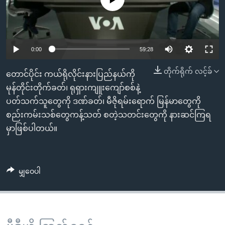
အ
သုတပဒေသာ အင်္ဂလိပ်စာ
ညွန်း
Learning English
စာမျက်နှာ
သို့
ဗွီအိုအေ လူမှုကွန်ယက်များ
0:00
59:28
ကျော်
ကြည့်
တိုက်ရိုက် လင့်ခ်
တောင်ပိုင်း ကယ်ရိုလိုင်းနားပြည်နယ်ကို
ရန်
မုန်တိုင်းတိုက်ခတ်၊ ရုရှားကျူးကျော်စစ်နဲ့
ဘာသာစကားများ
ရှာဖွေ
ပတ်သက်သူတွေကို ဒဏ်ခတ်၊ မီဇိုရမ်းရောက် မြန်မာတွေကို
ရန်
စည်းကမ်းသစ်တွေကန့်သတ် စတဲ့သတင်းတွေကို နားဆင်ကြရ
နေရာ
မှာဖြစ်ပါတယ်။
သို့
ကျော်
ရန်
မျှဝေပါ