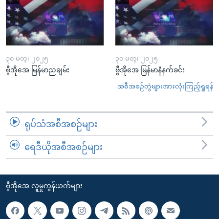
၃၀ မတ္၊ ၂၀၂၅
၃၀ မတ္၊ ၂၀၂၅
ဗွီအိုအေ မြန်မာညချမ်း
ဗွီအိုအေ မြန်မာနံနက်ခင်း
အစီအစဉ်တွဲများအားလုံးကြည့်ရှုရန်
ရုပ်သံအစီအစဉ်များ
ရေဒီယိုအစီအစဉ်များ
ဗွီအိုအေ လူမှုကွန်ယက်များ