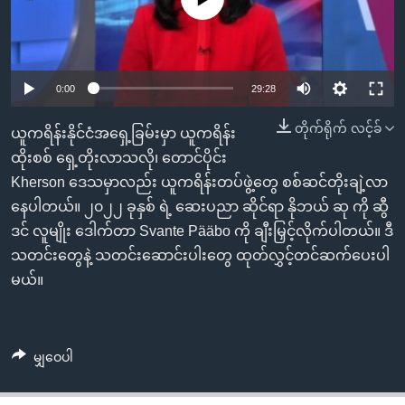
အ
သုတပဒေသာ အင်္ဂလိပ်စာ
ညွန်း
Learning English
စာမျက်နှာ
သို့
ဗွီအိုအေ လူမှုကွန်ယက်များ
0:00
29:28
ကျော်
ကြည့်
တိုက်ရိုက် လင့်ခ်
ယူကရိန်းနိုင်ငံအရှေ့ခြမ်းမှာ ယူကရိန်း
ရန်
ထိုးစစ် ရှေ့တိုးလာသလို၊ တောင်ပိုင်း
ဘာသာစကားများ
ရှာဖွေ
Kherson ဒေသမှာလည်း ယူကရိန်းတပ်ဖွဲ့တွေ စစ်ဆင်တိုးချဲ့လာ
ရန်
နေပါတယ်။ ၂၀၂၂ ခုနှစ် ရဲ့ ဆေးပညာ ဆိုင်ရာ နိုဘယ် ဆု ကို ဆွီ
နေရာ
ဒင် လူမျိုး ဒေါက်တာ Svante Pääbo ကို ချီးမြှင့်လိုက်ပါတယ်။ ဒီ
သို့
သတင်းတွေနဲ့ သတင်းဆောင်းပါးတွေ ထုတ်လွှင့်တင်ဆက်ပေးပါ
ကျော်
မယ်။
ရန်
မျှဝေပါ