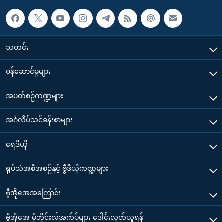
သတင်း
၀န်ဆောင်မှုများ
အပတ်စဉ်ကဏ္ဍများ
အင်္ဂလိပ်သင်ခန်းစာများ
ရေဒီယို
ရုပ်သံအစီအစဉ်နှင့် ဗွီဒီယိုကဏ္ဍများ
ဗွီအိုအေအကြောင်း
ဗွီအိုအေ မိုဘိုင်းလ်အက်ပ်များ ဒေါင်းလုတ်ယူရန်