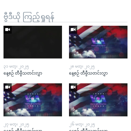
ဗွီဒီယို ကြည့်ရှုရန်
၃၁ မတ္၊ ၂၀၂၅
၂၈ မတ္၊ ၂၀၂၅
နေ့စဉ် တီဗွီသတင်းလွှာ
နေ့စဉ် တီဗွီသတင်းလွှာ
၂၇ မတ္၊ ၂၀၂၅
၂၆ မတ္၊ ၂၀၂၅
နေ့စဉ် တီဗွီသတင်းလွှာ
နေ့စဉ် တီဗွီသတင်းလွှာ