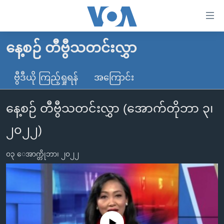
သုံး
ရ
လွယ်ကူ
နေ့စဉ် တီဗွီသတင်းလွှာ
မူလစာမျက်နှာ
စေ
မြန်မာ
ဗွီဒီယို ကြည့်ရှုရန်
အကြောင်း
သည့်
ကမ္ဘာ့သတင်းများ
Link
နေ့စဉ် တီဗွီသတင်းလွှာ (အောက်တိုဘာ ၃၊
ဗွီဒီယို
နိုင်ငံတကာ
များ
သတင်းလွတ်လပ်ခွင့်
အမေရိကန်
၂၀၂၂)
ပင်မ
ရပ်ဝန်းတခု လမ်းတခု အလွန်
တရုတ်
အကြောင်းအရာ
၀၃ ေအာက္တိုဘာ၊ ၂၀၂၂
သို့
အင်္ဂလိပ်စာလေ့လာမယ်
အစ္စရေး-ပါလက်စတိုင်း
ကျော်
အပတ်စဉ်ကဏ္ဍများ
အမေရိကန်သုံးအီဒီယံ
ကြည့်
ရေဒီယိုနှင့်ရုပ်သံ အချက်အလက်များ
မကြေးမုံရဲ့ အင်္ဂလိပ်စာ
ရေဒီယို
ရန်
ပင်မ
ရေဒီယို/တီဗွီအစီအစဉ်
ရုပ်ရှင်ထဲက အင်္ဂလိပ်စာ
တီဗွီ
No media source currently available