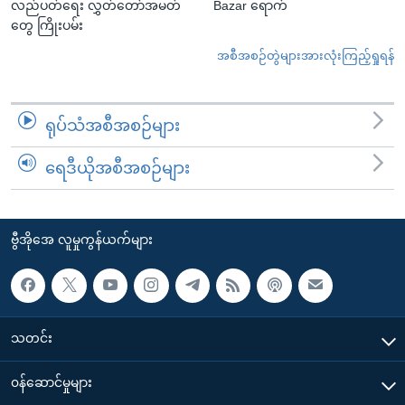
လည်ပတ်ရေး လွှတ်တော်အမတ်
Bazar ရောက်
တွေ ကြိုးပမ်း
အစီအစဉ်တွဲများအားလုံးကြည့်ရှုရန်
ရုပ်သံအစီအစဉ်များ
ရေဒီယိုအစီအစဉ်များ
ဗွီအိုအေ လူမှုကွန်ယက်များ
သတင်း
၀န်ဆောင်မှုများ