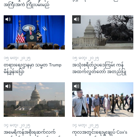
အကြီးအကဲ ကြိုးပမ်းမည်
၁၅ မတ္၊ ၂၀၂၅
၁၅ မတ္၊ ၂၀၂၅
တရားရေးဌာနမှာ သမ္မတ Trump
အသုံးစရိတ်ဥပဒေကြမ်း ကန်
မိန့်ခွန်းပြော
အထက်လွှတ်တော် အတည်ပြု
၁၄ မတ္၊ ၂၀၂၅
၁၄ မတ္၊ ၂၀၂၅
အမေရိကန်အစိုးရဆက်လက်
ကုလအတွင်းရေးမှူးချုပ် Cox's