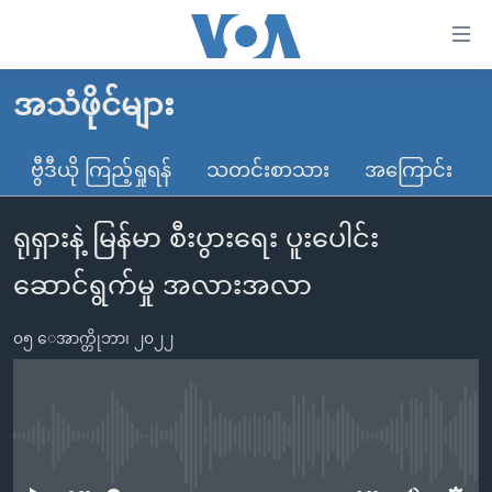
သုံး
ရ
လွယ်ကူ
အသံဖိုင်များ
မူလစာမျက်နှာ
စေ
မြန်မာ
ဗွီဒီယို ကြည့်ရှုရန်
သတင်းစာသား
အကြောင်း
သည့်
ကမ္ဘာ့သတင်းများ
Link
ရုရှားနဲ့ မြန်မာ စီးပွားရေး ပူးပေါင်း
ဗွီဒီယို
နိုင်ငံတကာ
များ
သတင်းလွတ်လပ်ခွင့်
အမေရိကန်
ဆောင်ရွက်မှု အလားအလာ
ပင်မ
ရပ်ဝန်းတခု လမ်းတခု အလွန်
တရုတ်
အကြောင်းအရာ
၀၅ ေအာက္တိုဘာ၊ ၂၀၂၂
သို့
အင်္ဂလိပ်စာလေ့လာမယ်
အစ္စရေး-ပါလက်စတိုင်း
ကျော်
အပတ်စဉ်ကဏ္ဍများ
အမေရိကန်သုံးအီဒီယံ
ကြည့်
ရေဒီယိုနှင့်ရုပ်သံ အချက်အလက်များ
မကြေးမုံရဲ့ အင်္ဂလိပ်စာ
ရေဒီယို
ရန်
No media source currently available
ပင်မ
ရေဒီယို/တီဗွီအစီအစဉ်
ရုပ်ရှင်ထဲက အင်္ဂလိပ်စာ
တီဗွီ