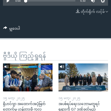
အ
0:00
6:30
သုတပဒေသာ အင်္ဂလိပ်စာ
ညွန်း
Learning English
တိုက်ရိုက် လင့်ခ်
စာမျက်နှာ
သို့
ဗွီအိုအေ လူမှုကွန်ယက်များ
ကျော်
မျှဝေပါ
ကြည့်
ရန်
ဘာသာစကားများ
ရှာဖွေ
ဗွီဒီယို ကြည့်ရှုရန်
ရန်
နေရာ
သို့
ကျော်
ရန်
၁၅ မတ္၊ ၂၀၂၅
၁၅ မတ္၊ ၂၀၂၅
ရိုဟင်ဂျာ အထောက်အပံ့ဖြတ်
အပစ်ရပ်ရေးသဘောမတူရင်
တောက်မှု ဟန့်တားဖို့ ကုလ
ရုရှားကို G7 ဒဏ်ခတ်မည်