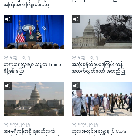
အကြီးအကဲ ကြိုးပမ်းမည်
၁၅ မတ္၊ ၂၀၂၅
၁၅ မတ္၊ ၂၀၂၅
တရားရေးဌာနမှာ သမ္မတ Trump
အသုံးစရိတ်ဥပဒေကြမ်း ကန်
မိန့်ခွန်းပြော
အထက်လွှတ်တော် အတည်ပြု
၁၄ မတ္၊ ၂၀၂၅
၁၄ မတ္၊ ၂၀၂၅
အမေရိကန်အစိုးရဆက်လက်
ကုလအတွင်းရေးမှူးချုပ် Cox's