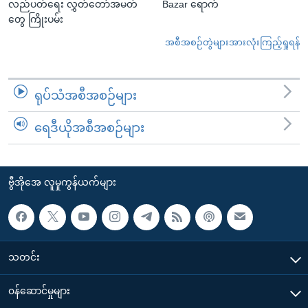
လည်ပတ်ရေး လွှတ်တော်အမတ်
Bazar ရောက်
တွေ ကြိုးပမ်း
အစီအစဉ်တွဲများအားလုံးကြည့်ရှုရန်
ရုပ်သံအစီအစဉ်များ
ရေဒီယိုအစီအစဉ်များ
ဗွီအိုအေ လူမှုကွန်ယက်များ
သတင်း
၀န်ဆောင်မှုများ