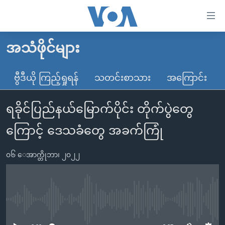
သုံး
ရ
လွယ်ကူ
အသံဖိုင်များ
မူလစာမျက်နှာ
စေ
မြန်မာ
ဗွီဒီယို ကြည့်ရှုရန်
သတင်းစာသား
အကြောင်း
သည့်
ကမ္ဘာ့သတင်းများ
Link
ရခိုင်ပြည်နယ်မြောက်ပိုင်း တိုက်ပွဲတွေ
ဗွီဒီယို
နိုင်ငံတကာ
များ
သတင်းလွတ်လပ်ခွင့်
အမေရိကန်
ကြောင့် ဒေသခံတွေ အခက်ကြုံ
ပင်မ
ရပ်ဝန်းတခု လမ်းတခု အလွန်
တရုတ်
အကြောင်းအရာ
၀၆ ေအာက္တိုဘာ၊ ၂၀၂၂
သို့
အင်္ဂလိပ်စာလေ့လာမယ်
အစ္စရေး-ပါလက်စတိုင်း
ကျော်
အပတ်စဉ်ကဏ္ဍများ
အမေရိကန်သုံးအီဒီယံ
ကြည့်
ရေဒီယိုနှင့်ရုပ်သံ အချက်အလက်များ
မကြေးမုံရဲ့ အင်္ဂလိပ်စာ
ရေဒီယို
ရန်
No media source currently available
ပင်မ
ရေဒီယို/တီဗွီအစီအစဉ်
ရုပ်ရှင်ထဲက အင်္ဂလိပ်စာ
တီဗွီ