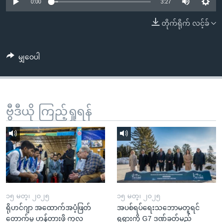
အ
0:00
3:27
သုတပဒေသာ အင်္ဂလိပ်စာ
ညွန်း
Learning English
တိုက်ရိုက် လင့်ခ်
စာမျက်နှာ
သို့
ဗွီအိုအေ လူမှုကွန်ယက်များ
ကျော်
မျှဝေပါ
ကြည့်
ရန်
ဘာသာစကားများ
ရှာဖွေ
ဗွီဒီယို ကြည့်ရှုရန်
ရန်
နေရာ
သို့
ကျော်
ရန်
၁၅ မတ္၊ ၂၀၂၅
၁၅ မတ္၊ ၂၀၂၅
ရိုဟင်ဂျာ အထောက်အပံ့ဖြတ်
အပစ်ရပ်ရေးသဘောမတူရင်
တောက်မှု ဟန့်တားဖို့ ကုလ
ရုရှားကို G7 ဒဏ်ခတ်မည်