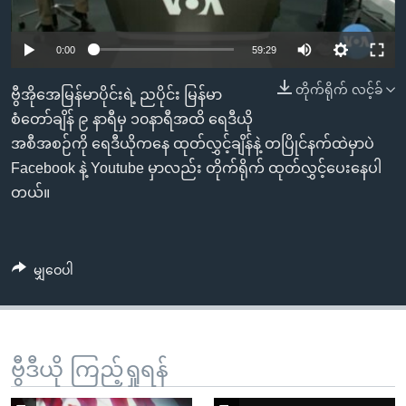
အ
သုတပဒေသာ အင်္ဂလိပ်စာ
ညွန်း
Learning English
0:00
59:29
စာမျက်နှာ
သို့
ဗွီအိုအေ လူမှုကွန်ယက်များ
တိုက်ရိုက် လင့်ခ်
ဗွီအိုအေမြန်မာပိုင်းရဲ့ ညပိုင်း မြန်မာ
ကျော်
စံတော်ချိန် ၉ နာရီမှ ၁၀နာရီအထိ ရေဒီယို
ကြည့်
အစီအစဉ်ကို ရေဒီယိုကနေ ထုတ်လွှင့်ချိန်နဲ့ တပြိုင်နက်ထဲမှာပဲ
ရန်
ဘာသာစကားများ
Facebook နဲ့ Youtube မှာလည်း တိုက်ရိုက် ထုတ်လွှင့်ပေးနေပါ
ရှာဖွေ
တယ်။
ရန်
နေရာ
သို့
မျှဝေပါ
ကျော်
ရန်
ဗွီဒီယို ကြည့်ရှုရန်