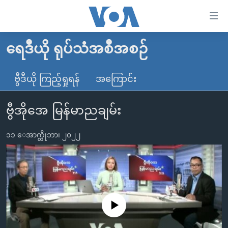
သုံး
ရ
လွယ်ကူ
ရေဒီယို ရုပ်သံအစီအစဉ်
မူလစာမျက်နှာ
စေ
မြန်မာ
ဗွီဒီယို ကြည့်ရှုရန်
အကြောင်း
သည့်
ကမ္ဘာ့သတင်းများ
Link
ဗွီအိုအေ မြန်မာညချမ်း
ဗွီဒီယို
နိုင်ငံတကာ
များ
သတင်းလွတ်လပ်ခွင့်
အမေရိကန်
ပင်မ
၁၁ ေအာက္တိုဘာ၊ ၂၀၂၂
ရပ်ဝန်းတခု လမ်းတခု အလွန်
တရုတ်
အကြောင်းအရာ
သို့
အင်္ဂလိပ်စာလေ့လာမယ်
အစ္စရေး-ပါလက်စတိုင်း
ကျော်
အပတ်စဉ်ကဏ္ဍများ
အမေရိကန်သုံးအီဒီယံ
ကြည့်
ရေဒီယိုနှင့်ရုပ်သံ အချက်အလက်များ
မကြေးမုံရဲ့ အင်္ဂလိပ်စာ
ရေဒီယို
ရန်
No media source currently available
ပင်မ
ရေဒီယို/တီဗွီအစီအစဉ်
ရုပ်ရှင်ထဲက အင်္ဂလိပ်စာ
တီဗွီ