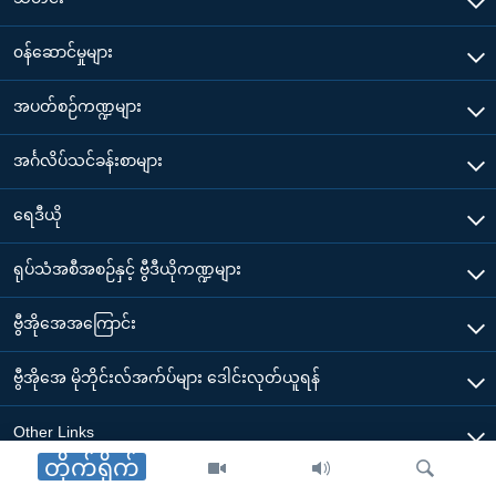
၀န်ဆောင်မှုများ
အပတ်စဉ်ကဏ္ဍများ
အင်္ဂလိပ်သင်ခန်းစာများ
ရေဒီယို
ရုပ်သံအစီအစဉ်နှင့် ဗွီဒီယိုကဏ္ဍများ
ဗွီအိုအေအကြောင်း
ဗွီအိုအေ မိုဘိုင်းလ်အက်ပ်များ ဒေါင်းလုတ်ယူရန်
Other Links
တိုက်ရိုက်