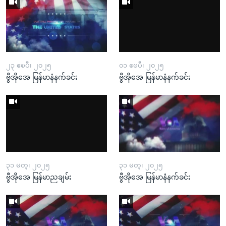
၂၃ ဧၿပီ၊ ၂၀၂၅
၀၁ ဧၿပီ၊ ၂၀၂၅
ဗွီအိုအေ မြန်မာနံနက်ခင်း
ဗွီအိုအေ မြန်မာနံနက်ခင်း
၃၁ မတ္၊ ၂၀၂၅
၃၁ မတ္၊ ၂၀၂၅
ဗွီအိုအေ မြန်မာညချမ်း
ဗွီအိုအေ မြန်မာနံနက်ခင်း