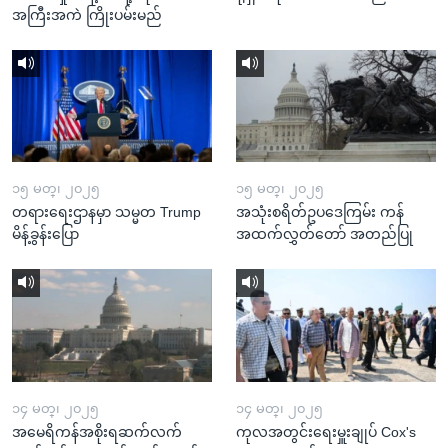
အကြီးအကဲ ကြိုးပမ်းမည်
၁၅ မတ္၊ ၂၀၂၅
၁၅ မတ္၊ ၂၀၂၅
တရားရေးဌာနမှာ သမ္မတ Trump
အသုံးစရိတ်ဥပဒေကြမ်း ကန်
မိန့်ခွန်းပြော
အထက်လွှတ်တော် အတည်ပြု
၁၄ မတ္၊ ၂၀၂၅
၁၄ မတ္၊ ၂၀၂၅
အမေရိကန်အစိုးရဆက်လက်
ကုလအတွင်းရေးမှူးချုပ် Cox's