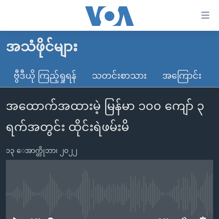
သုံး
ရ
လွယ်ကူ
အသံဖိုင်များ
မူလစာမျက်နှာ
စေ
မြန်မာ
ဗွီဒီယို ကြည့်ရှုရန်
သတင်းစာသား
အကြောင်း
သည့်
ကမ္ဘာ့သတင်းများ
Link
အထောက်အထားမဲ့ မြန်မာ ၁၀၀ ကျော် ၃
ဗွီဒီယို
နိုင်ငံတကာ
များ
သတင်းလွတ်လပ်ခွင့်
အမေရိကန်
ရက်အတွင်း ထိုင်းရဲဖမ်းမိ
ပင်မ
ရပ်ဝန်းတခု လမ်းတခု အလွန်
တရုတ်
အကြောင်းအရာ
၁၃ ေအာက္တိုဘာ၊ ၂၀၂၂
သို့
အင်္ဂလိပ်စာလေ့လာမယ်
အစ္စရေး-ပါလက်စတိုင်း
ကျော်
အပတ်စဉ်ကဏ္ဍများ
အမေရိကန်သုံးအီဒီယံ
ကြည့်
ရေဒီယိုနှင့်ရုပ်သံ အချက်အလက်များ
မကြေးမုံရဲ့ အင်္ဂလိပ်စာ
ရေဒီယို
ရန်
No media source currently available
ပင်မ
ရေဒီယို/တီဗွီအစီအစဉ်
ရုပ်ရှင်ထဲက အင်္ဂလိပ်စာ
တီဗွီ