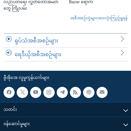
လည်ပတ်ရေး လွှတ်တော်အမတ်
Bazar ရောက်
တွေ ကြိုးပမ်း
အစီအစဉ်တွဲများအားလုံးကြည့်ရှုရန်
ရုပ်သံအစီအစဉ်များ
ရေဒီယိုအစီအစဉ်များ
ဗွီအိုအေ လူမှုကွန်ယက်များ
သတင်း
၀န်ဆောင်မှုများ