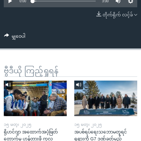
အ
0:00
3:00
သုတပဒေသာ အင်္ဂလိပ်စာ
ညွန်း
Learning English
တိုက်ရိုက် လင့်ခ်
စာမျက်နှာ
သို့
ဗွီအိုအေ လူမှုကွန်ယက်များ
ကျော်
မျှဝေပါ
ကြည့်
ရန်
ဘာသာစကားများ
ရှာဖွေ
ဗွီဒီယို ကြည့်ရှုရန်
ရန်
နေရာ
သို့
ကျော်
ရန်
၁၅ မတ္၊ ၂၀၂၅
၁၅ မတ္၊ ၂၀၂၅
ရိုဟင်ဂျာ အထောက်အပံ့ဖြတ်
အပစ်ရပ်ရေးသဘောမတူရင်
တောက်မှု ဟန့်တားဖို့ ကုလ
ရုရှားကို G7 ဒဏ်ခတ်မည်