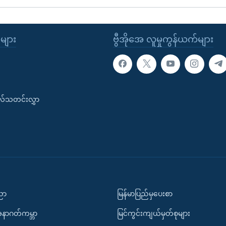
ုများ
ဗွီအိုအေ လူမှုကွန်ယက်များ
းလ်သတင်းလွှာ
ပညာ
မြန်မာပြည်မှပေးစာ
အနာဂတ်ကမ္ဘာ
မြင်ကွင်းကျယ်မှတ်စုများ