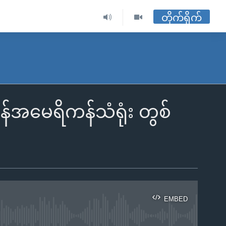
တိုက်ရိုက်
န်အမေရိကန်သံရုံး တွစ်
EMBED
ble