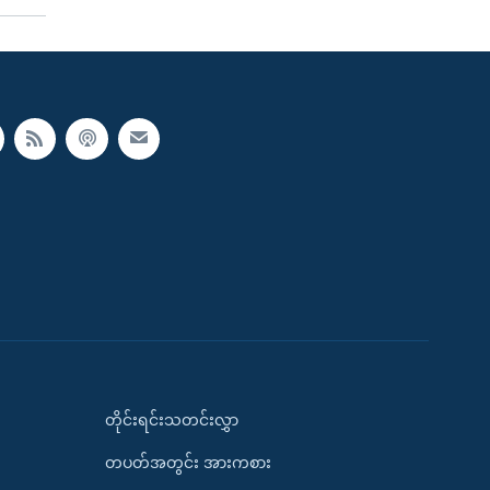
တိုင်းရင်းသတင်းလွှာ
တပတ်အတွင်း အားကစား