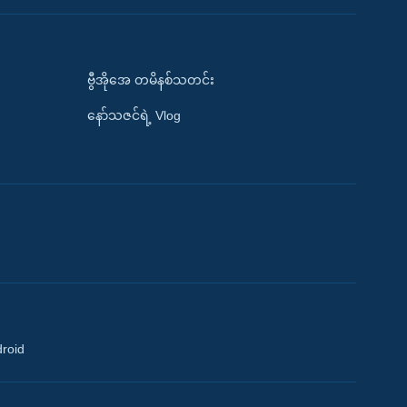
ဗွီအိုအေ တမိနစ်သတင်း
နော်သဇင်ရဲ့ Vlog
droid