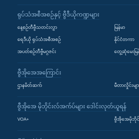
ရုပ်သံအစီအစဉ်နှင့် ဗွီဒီယိုကဏ္ဍများ
နေ့စဉ်တီဗွီသတင်းလွှာ
မြန်မာ
ရေဒီယို ရုပ်သံအစီအစဉ်
နိုင်ငံတကာ
အပတ်စဉ်တီဗွီမဂ္ဂဇင်း
တွေ့ဆုံမေးမြန
ဗွီအိုအေအကြောင်း
ဌာနမိတ်ဆက်
မီတာလှိုင်းမျာ
ဗွီအိုအေ မိုဘိုင်းလ်အက်ပ်များ ဒေါင်းလုတ်ယူရန်
Learning English
VOA+
ဗွီအိုအေမိုဘ
ဗွီအိုအေ လူမှုကွန်ယက်များ