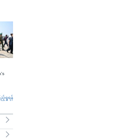
x's
်ရှုရန်