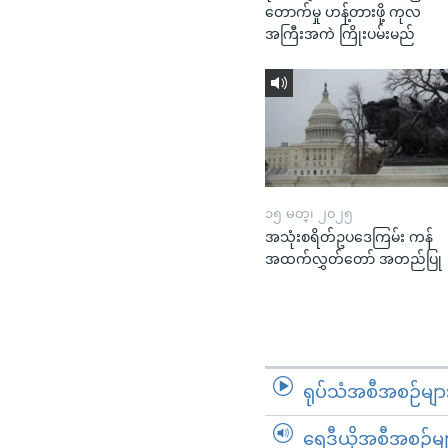
တောက်မှု ဟန့်တားဖို့ ကုလ
အကြီးအကဲ ကြိုးပမ်းမည်
၁၅ မတ္၊ ၂၀၂၅
အသုံးစရိတ်ဥပဒေကြမ်း ကန်
အထက်လွှတ်တော် အတည်ပြု
ရုပ်သံအစီအစဉ်မျာ
ရေဒီယိုအစီအစဉ်မျ