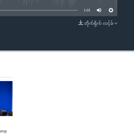
1:03
တိုက်ရိုက် လင့်ခ်
EMBED
rump