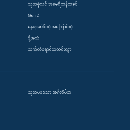
သုတစုံလင် အမေရိကန်တခွင်
Gen Z
နေရာပေါင်းစုံ အကြောင်းစုံ
ဒို့အသံ
သက်တံရောင်သတင်းလွှာ
သုတပဒေသာ အင်္ဂလိပ်စာ