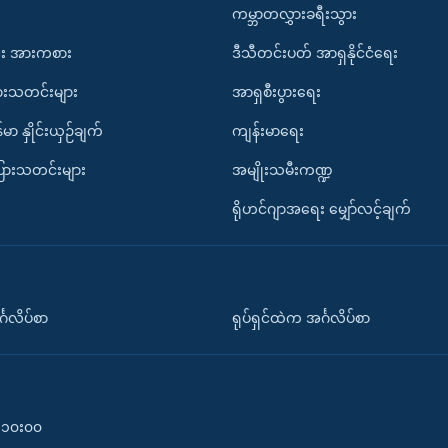
ကမ္ဘာတလွှားခရီးသွား
း အားကစား
ဒီသီတင်းပတ် အာရှနိုင်ငံရေး
ားသတင်းများ
အာရှစီးပွားရေး
်မာ နှိုင်းယှဉ်ချက်
ကျန်းမာရေး
ပြားသတင်းများ
အမျိုးသမီးကဏ္ဍ
ရိုဟင်ဂျာအရေး မျှော်လင့်ချက်
်္ဂလိပ်စာ
ရုပ်ရှင်ထဲက အင်္ဂလိပ်စာ
၀-၁၀း၀၀