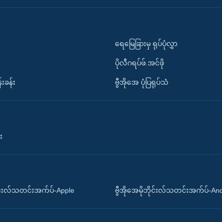
ရေမြေခြားမှ ရုပ်ပုံလွှာ
ပိုလီဂရပ်ဖ်.အင်ဖို
်းခန်း
ဗွီအိုအေ ပုံပြရုပ်သံ
း
ိုင်းလ်သတင်းအက်ပ်-Apple
ဗွီအိုအေမိုဘိုင်းလ်သတင်းအက်ပ်-An