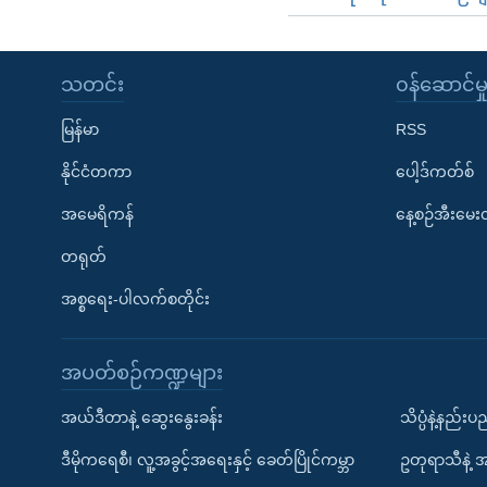
သတင်း
၀န်ဆောင်မှ
မြန်မာ
RSS
နိုင်ငံတကာ
ပေါ့ဒ်ကတ်စ်
အမေရိကန်
နေ့စဉ်အီးမေ
တရုတ်
အစ္စရေး-ပါလက်စတိုင်း
အပတ်စဉ်ကဏ္ဍများ
အယ်ဒီတာနဲ့ ဆွေးနွေးခန်း
သိပ္ပံနဲ့နည်း
ဒီမိုကရေစီ၊ လူ့အခွင့်အရေးနှင့် ခေတ်ပြိုင်ကမ္ဘာ
ဥတုရာသီနဲ့ 