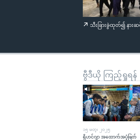
သုတပဒေသာ အင်္ဂလိပ်စာ
အ
ညွန်း
စာမျက်နှာ
သီးခြားခွဲထုတ်၍ နားဆင
သို့
ကျော်
ကြည့်
ရန်
ရှာဖွေ
ရန်
ဗွီဒီယို ကြည့်ရှုရန်
နေရာ
သို့
ကျော်
ရန်
၁၅ မတ္၊ ၂၀၂၅
ရိုဟင်ဂျာ အထောက်အပံ့ဖြတ်