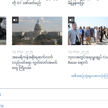
ကို G7 ဒဏ်ခတ်မည်
မိန့်ခွန်းပြော
၁၄ မတ္၊ ၂၀၂၅
၁၄ မတ္၊ ၂၀၂၅
အမေရိကန်အစိုးရဆက်လက်
ကုလအတွင်းရေးမှူးချုပ် Co
လည်ပတ်ရေး လွှတ်တော်အမတ်
Bazar ရောက်
တွေ ကြိုးပမ်း
အစီအစဉ်တွဲများအားလုံးကြည့
း
ား