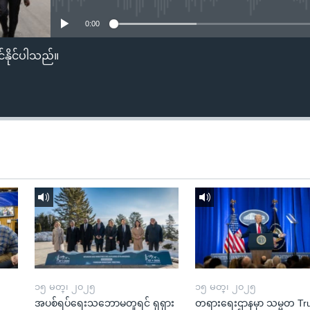
0:00
်နိုင်ပါသည်။
၁၅ မတ္၊ ၂၀၂၅
၁၅ မတ္၊ ၂၀၂၅
အပစ်ရပ်ရေးသဘောမတူရင် ရုရှား
တရားရေးဌာနမှာ သမ္မတ T