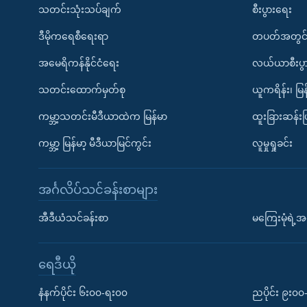
သတင်းသုံးသပ်ချက်
စီးပွားရေး
ဒီမိုကရေစီရေးရာ
တပတ်အတွင်
အမေရိကန်နိုင်ငံရေး
လယ်ယာစီးပွ
သတင်းထောက်မှတ်စု
ယူကရိန်း၊ မြန
ကမ္ဘာ့သတင်းမီဒီယာထဲက မြန်မာ
ထူးခြားဆန်း
ကမ္ဘာ့ မြန်မာ့ မီဒီယာမြင်ကွင်း
လူမှုရှုခင်း
အင်္ဂလိပ်သင်ခန်းစာများ
အီဒီယံသင်ခန်းစာ
မကြေးမုံရဲ့အင
ရေဒီယို
နံနက်ပိုင်း ၆း၀၀-ရး၀၀
ညပိုင်း ၉း၀