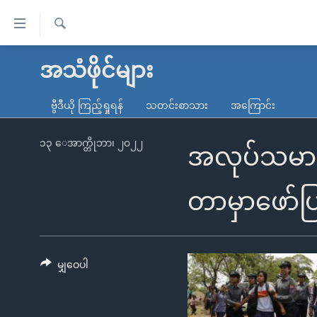
သုံး
ရ
ရှာဖွေ
လွယ်ကူ
မူလစာမျက်နှာ
အသံဖိုင်များ
ရ
စေ
မြန်မာ
လာ
ဗွီဒီယို ကြည့်ရှုရန်
သတင်းစာသား
အကြောင်း
သည့်
ဒ်
ကမ္ဘာ့သတင်းများ
Link
ဗွီဒီယို
နိုင်ငံတကာ
၁၃ ေအာက္တိုဘာ၊ ၂၀၂၂
အလုပ်သမားသမ
များ
သတင်းလွတ်လပ်ခွင့်
အမေရိကန်
ပင်မ
ရပ်ဝန်းတခု လမ်းတခု အလွန်
တရုတ်
တာမှာဖော်ပ
အကြောင်းအရာ
အင်္ဂလိပ်စာလေ့လာမယ်
အစ္စရေး-ပါလက်စတိုင်း
သို့
အပတ်စဉ်ကဏ္ဍများ
အမေရိကန်သုံးအီဒီယံ
ကျော်
ကြည့်
မျှဝေပါ
ရေဒီယိုနှင့်ရုပ်သံ အချက်အလက်များ
မကြေးမုံရဲ့ အင်္ဂလိပ်စာ
ရေဒီယို
ရန်
ရေဒီယို/တီဗွီအစီအစဉ်
ရုပ်ရှင်ထဲက အင်္ဂလိပ်စာ
တီဗွီ
ပင်မ