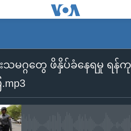
ဂ္ဂတွေ ဖိနှိပ်ခံနေရမှု ရန်ကု
ြ.mp3
No media source currently availa