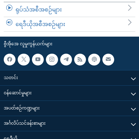
ရုပ်သံအစီအစဉ်များ
ရေဒီယိုအစီအစဉ်များ
ဗွီအိုအေ လူမှုကွန်ယက်များ
သတင်း
၀န်ဆောင်မှုများ
အပတ်စဉ်ကဏ္ဍများ
အင်္ဂလိပ်သင်ခန်းစာများ
ရေဒီယို