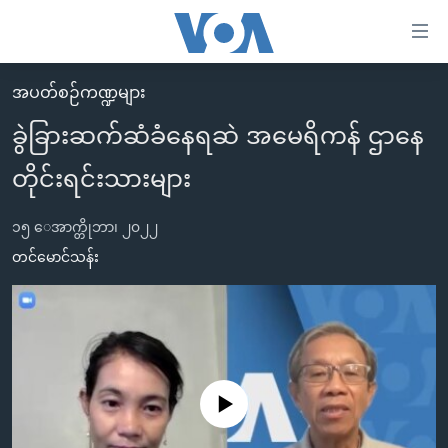
သုံး
ရ
လွယ်ကူ
အပတ်စဉ်ကဏ္ဍများ
မူလစာမျက်နှာ
စေ
ခွဲခြားဆက်ဆံခံနေရဆဲ အမေရိကန် ဌာနေ
မြန်မာ
သည့်
တိုင်းရင်းသားများ
ကမ္ဘာ့သတင်းများ
Link
ဗွီဒီယို
နိုင်ငံတကာ
များ
၁၅ ေအာက္တိုဘာ၊ ၂၀၂၂
သတင်းလွတ်လပ်ခွင့်
အမေရိကန်
တင်မောင်သန်း
ပင်မ
ရပ်ဝန်းတခု လမ်းတခု အလွန်
တရုတ်
အကြောင်းအရာ
သို့
အင်္ဂလိပ်စာလေ့လာမယ်
အစ္စရေး-ပါလက်စတိုင်း
ကျော်
အပတ်စဉ်ကဏ္ဍများ
အမေရိကန်သုံးအီဒီယံ
ကြည့်
ရေဒီယိုနှင့်ရုပ်သံ အချက်အလက်များ
မကြေးမုံရဲ့ အင်္ဂလိပ်စာ
ရေဒီယို
ရန်
No media source currently available
ပင်မ
ရေဒီယို/တီဗွီအစီအစဉ်
ရုပ်ရှင်ထဲက အင်္ဂလိပ်စာ
တီဗွီ