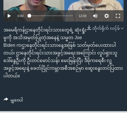
အ
သုတပဒေသာ အင်္ဂလိပ်စာ
ညွန်း
Learning English
0:00
12:03
စာမျက်နှာ
သို့
ဗွီအိုအေ လူမှုကွန်ယက်များ
တိုက်ရိုက် လင့်ခ်
အမေရိကန်ဌာနေတိုင်းရင်းသားတွေရဲ့ ဆုံးရှုံး
ကျော်
မှုကို အသိအမှတ်ပြုတဲ့အနေနဲ့ သမ္မတ Joe
ကြည့်
Biden ကဌာနေတိုင်းရင်းသားနေ့အဖြစ် သတ်မှတ်ပေးထားပါ
ရန်
ဘာသာစကားများ
တယ်၊ ဌာနေတိုင်းရင်းသားအခွင့်အရေးအကြောင်း လှုပ်ရှားသူ
ရှာဖွေ
ဒေါ်နွေဦးကို ဦးတင်မောင်သန်း မေးမြန်းပြီး ဒီမိုကရေစီ၊ လူ့
ရန်
အခွင့်အရေးနဲ့ ခေတ်ပြိုင်ကမ္ဘာအစီအစဉ်မှာ ဆွေးနွေးတင်ပြထား
နေရာ
ပါတယ်။
သို့
ကျော်
ရန်
မျှဝေပါ