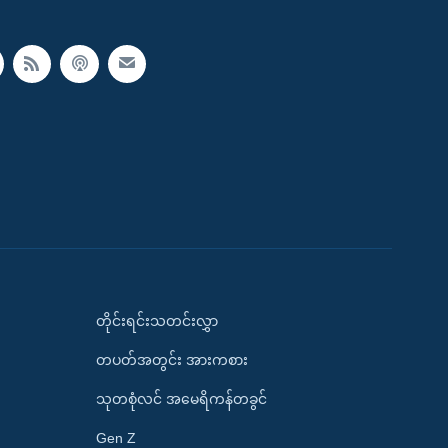
တိုင်းရင်းသတင်းလွှာ
တပတ်အတွင်း အားကစား
သုတစုံလင် အမေရိကန်တခွင်
Gen Z