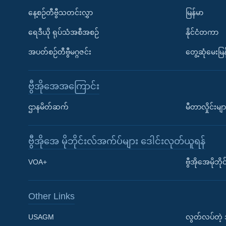
နေ့စဉ်တီဗွီသတင်းလွှာ
မြန်မာ
ရေဒီယို ရုပ်သံအစီအစဉ်
နိုင်ငံတကာ
အပတ်စဉ်တီဗွီမဂ္ဂဇင်း
တွေ့ဆုံမေးမြန
ဗွီအိုအေအကြောင်း
ဌာနမိတ်ဆက်
မီတာလှိုင်းမျာ
ဗွီအိုအေ မိုဘိုင်းလ်အက်ပ်များ ဒေါင်းလုတ်ယူရန်
Learning English
VOA+
ဗွီအိုအေမိုဘ
ဗွီအိုအေ လူမှုကွန်ယက်များ
Other Links
USAGM
လွတ်လပ်တဲ့