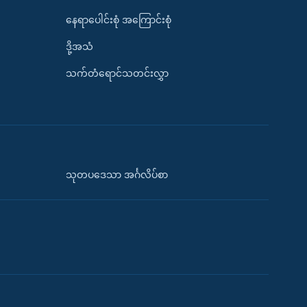
နေရာပေါင်းစုံ အကြောင်းစုံ
ဒို့အသံ
သက်တံရောင်သတင်းလွှာ
သုတပဒေသာ အင်္ဂလိပ်စာ