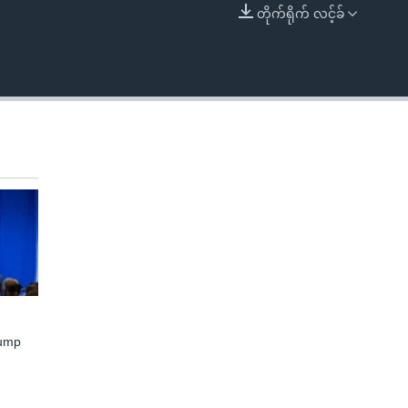
တိုက်ရိုက် လင့်ခ်
EMBED
rump