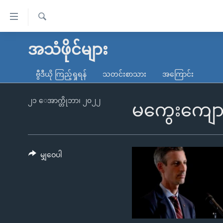
သုံး
ရ
ရှာဖွေ
လွယ်ကူ
မူလစာမျက်နှာ
အသံဖိုင်များ
ရ
စေ
မြန်မာ
လာ
ဗွီဒီယို ကြည့်ရှုရန်
သတင်းစာသား
အကြောင်း
သည့်
ဒ်
ကမ္ဘာ့သတင်းများ
Link
ဗွီဒီယို
နိုင်ငံတကာ
၂၁ ေအာက္တိုဘာ၊ ၂၀၂၂
မကွေးကျောင
များ
သတင်းလွတ်လပ်ခွင့်
အမေရိကန်
ပင်မ
ရပ်ဝန်းတခု လမ်းတခု အလွန်
တရုတ်
အကြောင်းအရာ
အင်္ဂလိပ်စာလေ့လာမယ်
အစ္စရေး-ပါလက်စတိုင်း
မျှဝေပါ
သို့
အပတ်စဉ်ကဏ္ဍများ
အမေရိကန်သုံးအီဒီယံ
ကျော်
ကြည့်
ရေဒီယိုနှင့်ရုပ်သံ အချက်အလက်များ
မကြေးမုံရဲ့ အင်္ဂလိပ်စာ
ရေဒီယို
ရန်
ရေဒီယို/တီဗွီအစီအစဉ်
ရုပ်ရှင်ထဲက အင်္ဂလိပ်စာ
တီဗွီ
ပင်မ