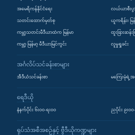
အမေရိကန်နိုင်ငံရေး
လယ်ယာစီးပွ
သတင်းထောက်မှတ်စု
ယူကရိန်း၊ မြန
ကမ္ဘာ့သတင်းမီဒီယာထဲက မြန်မာ
ထူးခြားဆန်း
ကမ္ဘာ့ မြန်မာ့ မီဒီယာမြင်ကွင်း
လူမှုရှုခင်း
အင်္ဂလိပ်သင်ခန်းစာများ
အီဒီယံသင်ခန်းစာ
မကြေးမုံရဲ့အင
ရေဒီယို
နံနက်ပိုင်း ၆း၀၀-ရး၀၀
ညပိုင်း ၉း၀
ရုပ်သံအစီအစဉ်နှင့် ဗွီဒီယိုကဏ္ဍများ