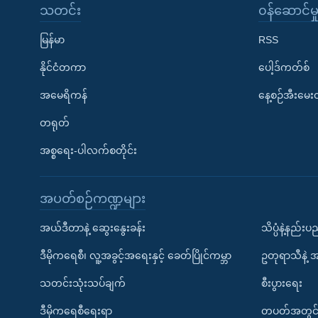
သတင်း
၀န်ဆောင်မှ
မြန်မာ
RSS
နိုင်ငံတကာ
ပေါ့ဒ်ကတ်စ်
အမေရိကန်
နေ့စဉ်အီးမေ
တရုတ်
အစ္စရေး-ပါလက်စတိုင်း
အပတ်စဉ်ကဏ္ဍများ
အယ်ဒီတာနဲ့ ဆွေးနွေးခန်း
သိပ္ပံနဲ့နည်း
ဒီမိုကရေစီ၊ လူ့အခွင့်အရေးနှင့် ခေတ်ပြိုင်ကမ္ဘာ
ဥတုရာသီနဲ့ 
သတင်းသုံးသပ်ချက်
စီးပွားရေး
ဒီမိုကရေစီရေးရာ
တပတ်အတွင်