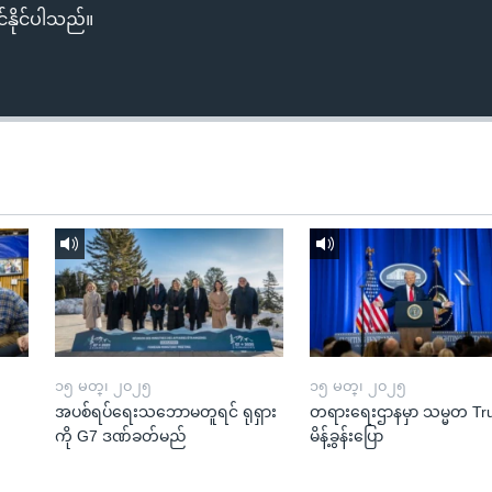
်နိုင်ပါသည်။
၁၅ မတ္၊ ၂၀၂၅
၁၅ မတ္၊ ၂၀၂၅
အပစ်ရပ်ရေးသဘောမတူရင် ရုရှား
တရားရေးဌာနမှာ သမ္မတ T
ကို G7 ဒဏ်ခတ်မည်
မိန့်ခွန်းပြော