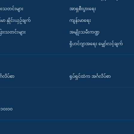
ားသတင်းများ
အာရှစီးပွားရေး
်မာ နှိုင်းယှဉ်ချက်
ကျန်းမာရေး
ပြားသတင်းများ
အမျိုးသမီးကဏ္ဍ
ရိုဟင်ဂျာအရေး မျှော်လင့်ချက်
်္ဂလိပ်စာ
ရုပ်ရှင်ထဲက အင်္ဂလိပ်စာ
၀-၁၀း၀၀