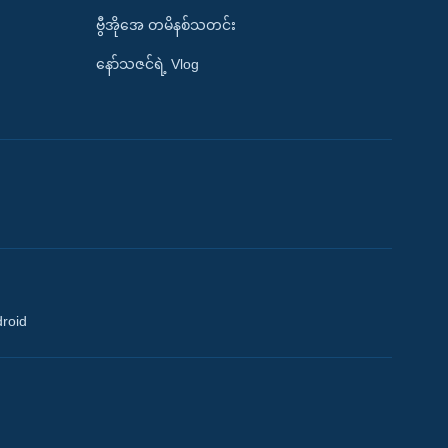
ဗွီအိုအေ တမိနစ်သတင်း
နော်သဇင်ရဲ့ Vlog
droid