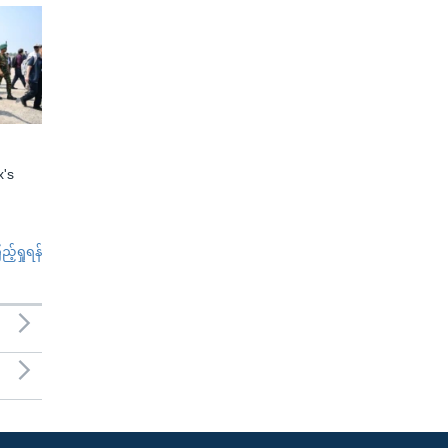
x's
်ရှုရန်