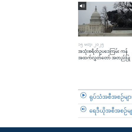
၁၅ မတ္၊ ၂၀၂၅
အသုံးစရိတ်ဥပဒေကြမ်း ကန်
အထက်လွှတ်တော် အတည်ပြု
ရုပ်သံအစီအစဉ်မျာ
ရေဒီယိုအစီအစဉ်မျ