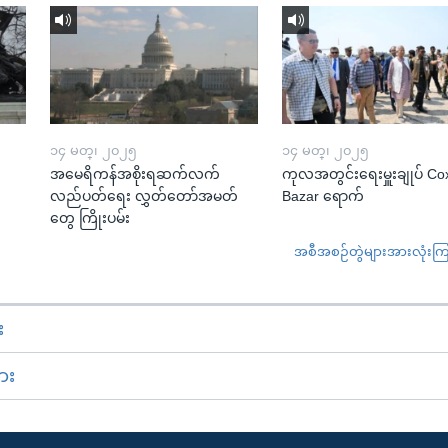
၁၄ မတ္၊ ၂၀၂၅
၁၄ မတ္၊ ၂၀၂၅
အမေရိကန်အစိုးရဆက်လက်
ကုလအတွင်းရေးမှူးချုပ် Co
လည်ပတ်ရေး လွှတ်တော်အမတ်
Bazar ရောက်
တွေ ကြိုးပမ်း
အစီအစဉ်တွဲများအားလုံးကြည့
း
ား