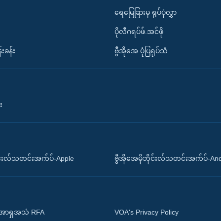
ရေမြေခြားမှ ရုပ်ပုံလွှာ
ပိုလီဂရပ်ဖ်.အင်ဖို
်းခန်း
ဗွီအိုအေ ပုံပြရုပ်သံ
း
ိုင်းလ်သတင်းအက်ပ်-Apple
ဗွီအိုအေမိုဘိုင်းလ်သတင်းအက်ပ်-An
 အာရှအသံ RFA
VOA's Privacy Policy