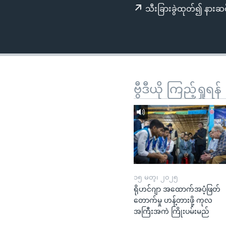
သုတပဒေသာ အင်္ဂလိပ်စာ
အ
သီးခြားခွဲထုတ်၍ နားဆင
ညွန်း
စာမျက်နှာ
သို့
ကျော်
ကြည့်
ရန်
ဗွီဒီယို ကြည့်ရှုရန်
ရှာဖွေ
ရန်
နေရာ
သို့
ကျော်
ရန်
၁၅ မတ္၊ ၂၀၂၅
ရိုဟင်ဂျာ အထောက်အပံ့ဖြတ်
တောက်မှု ဟန့်တားဖို့ ကုလ
အကြီးအကဲ ကြိုးပမ်းမည်