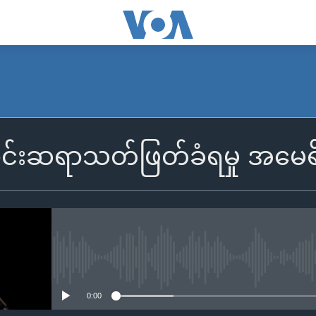
်းဆရာသတ်ဖြတ်ခံရမှု အမေရိ
No media source currently availa
0:00