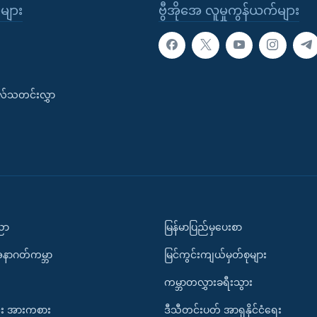
ုများ
ဗွီအိုအေ လူမှုကွန်ယက်များ
းလ်သတင်းလွှာ
ပညာ
မြန်မာပြည်မှပေးစာ
အနာဂတ်ကမ္ဘာ
မြင်ကွင်းကျယ်မှတ်စုများ
ကမ္ဘာတလွှားခရီးသွား
း အားကစား
ဒီသီတင်းပတ် အာရှနိုင်ငံရေး