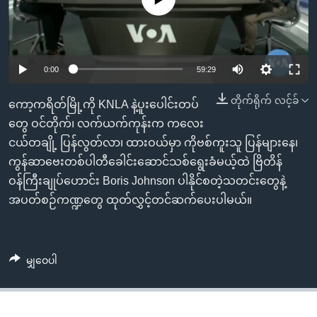
အ
သုတပဒေသာ အင်္ဂလိပ်စာ
ညွန်း
Learning English
စာမျက်နှာ
သို့
ဗွီအိုအေ လူမှုကွန်ယက်များ
0:00
59:29
ကျော်
ကြည့်
တိုက်ရိုက် လင့်ခ်
ကော့ကရိတ်မြို့ကို KNLA နဲ့ပူးပေါင်းတပ်
ရန်
တွေ ဝင်တိုက်၊ လက်ယက်ကုန်းက ကလေး
ဘာသာစကားများ
ရှာဖွေ
ငယ်တချို့ ပြန်လွတ်လာ၊ ထားဝယ်မှာ ကိုဗစ်ကူးသူ ပြန်များနေ၊
ရန်
ကွန်ဆာဗေးတစ်ပါတီခေါင်းဆောင်သစ်ရွေးခံမယ့်ထဲ ဗြိတိန်
နေရာ
ဝန်ကြီးချုပ်ဟောင်း Boris Johnson ပါနိုင်စတဲ့သတင်းတွေနဲ့
သို့
အပတ်စဉ်ကဏ္ဍတွေ ထုတ်လွှင့်တင်ဆက်ပေးပါမယ်။
ကျော်
ရန်
မျှဝေပါ