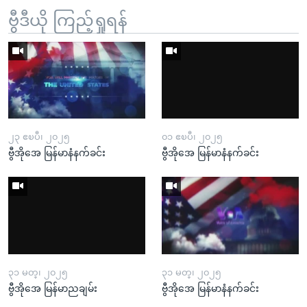
ဗွီဒီယို ကြည့်ရှုရန်
၂၃ ဧၿပီ၊ ၂၀၂၅
၀၁ ဧၿပီ၊ ၂၀၂၅
ဗွီအိုအေ မြန်မာနံနက်ခင်း
ဗွီအိုအေ မြန်မာနံနက်ခင်း
၃၁ မတ္၊ ၂၀၂၅
၃၁ မတ္၊ ၂၀၂၅
ဗွီအိုအေ မြန်မာညချမ်း
ဗွီအိုအေ မြန်မာနံနက်ခင်း