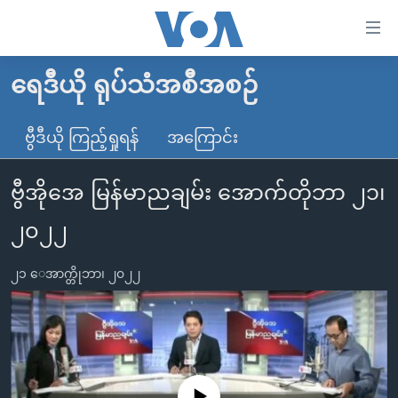
သုံး
ရ
လွယ်ကူ
ရေဒီယို ရုပ်သံအစီအစဉ်
မူလစာမျက်နှာ
စေ
မြန်မာ
ဗွီဒီယို ကြည့်ရှုရန်
အကြောင်း
သည့်
ကမ္ဘာ့သတင်းများ
Link
ဗွီအိုအေ မြန်မာညချမ်း အောက်တိုဘာ ၂၁၊
ဗွီဒီယို
နိုင်ငံတကာ
များ
သတင်းလွတ်လပ်ခွင့်
အမေရိကန်
၂၀၂၂
ပင်မ
ရပ်ဝန်းတခု လမ်းတခု အလွန်
တရုတ်
အကြောင်းအရာ
၂၁ ေအာက္တိုဘာ၊ ၂၀၂၂
သို့
အင်္ဂလိပ်စာလေ့လာမယ်
အစ္စရေး-ပါလက်စတိုင်း
ကျော်
အပတ်စဉ်ကဏ္ဍများ
အမေရိကန်သုံးအီဒီယံ
ကြည့်
ရေဒီယိုနှင့်ရုပ်သံ အချက်အလက်များ
မကြေးမုံရဲ့ အင်္ဂလိပ်စာ
ရေဒီယို
ရန်
ပင်မ
ရေဒီယို/တီဗွီအစီအစဉ်
ရုပ်ရှင်ထဲက အင်္ဂလိပ်စာ
တီဗွီ
No media source currently available