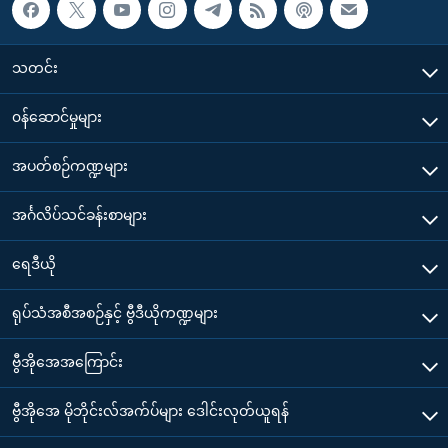
သတင်း
၀န်ဆောင်မှုများ
အပတ်စဉ်ကဏ္ဍများ
အင်္ဂလိပ်သင်ခန်းစာများ
ရေဒီယို
ရုပ်သံအစီအစဉ်နှင့် ဗွီဒီယိုကဏ္ဍများ
ဗွီအိုအေအကြောင်း
ဗွီအိုအေ မိုဘိုင်းလ်အက်ပ်များ ဒေါင်းလုတ်ယူရန်