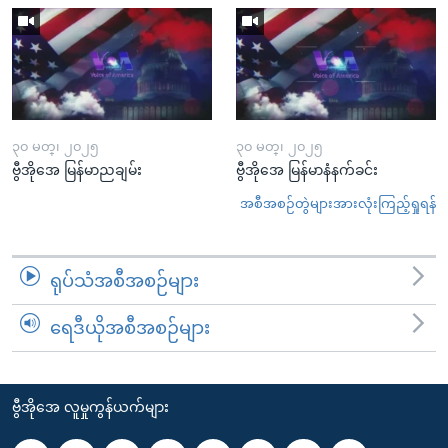
၃၀ မတ္၊ ၂၀၂၅
၃၀ မတ္၊ ၂၀၂၅
ဗွီအိုအေ မြန်မာညချမ်း
ဗွီအိုအေ မြန်မာနံနက်ခင်း
အစီအစဉ်တွဲများအားလုံးကြည့်ရှုရန်
ရုပ်သံအစီအစဉ်များ
ရေဒီယိုအစီအစဉ်များ
ဗွီအိုအေ လူမှုကွန်ယက်များ