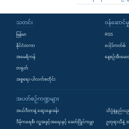
သတင်း
၀န်ဆောင်မှ
မြန်မာ
RSS
နိုင်ငံတကာ
ပေါ့ဒ်ကတ်စ်
အမေရိကန်
နေ့စဉ်အီးမေ
တရုတ်
အစ္စရေး-ပါလက်စတိုင်း
အပတ်စဉ်ကဏ္ဍများ
အယ်ဒီတာနဲ့ ဆွေးနွေးခန်း
သိပ္ပံနဲ့နည်း
ဒီမိုကရေစီ၊ လူ့အခွင့်အရေးနှင့် ခေတ်ပြိုင်ကမ္ဘာ
ဥတုရာသီနဲ့ 