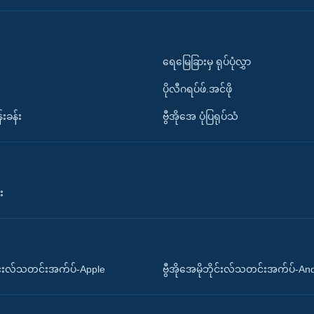
ရေမြေခြားမှ ရုပ်ပုံလွှာ
ပိုလီဂရပ်ဖ်.အင်ဖို
်းခန်း
ဗွီအိုအေ ပုံပြရုပ်သံ
း
ိုင်းလ်သတင်းအက်ပ်-Apple
ဗွီအိုအေမိုဘိုင်းလ်သတင်းအက်ပ်-An