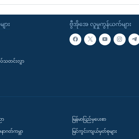
ုများ
ဗွီအိုအေ လူမှုကွန်ယက်များ
းလ်သတင်းလွှာ
ပညာ
မြန်မာပြည်မှပေးစာ
အနာဂတ်ကမ္ဘာ
မြင်ကွင်းကျယ်မှတ်စုများ