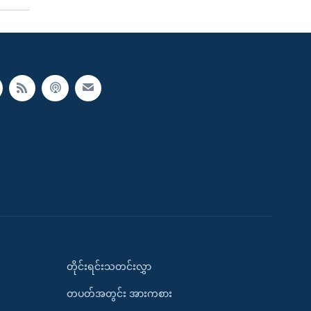
တိုင်းရင်းသတင်းလွှာ
တပတ်အတွင်း အားကစား