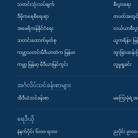
သတင်းသုံးသပ်ချက်
စီးပွားရေး
ဒီမိုကရေစီရေးရာ
တပတ်အတွင်
အမေရိကန်နိုင်ငံရေး
လယ်ယာစီးပွ
သတင်းထောက်မှတ်စု
ယူကရိန်း၊ မြန
ကမ္ဘာ့သတင်းမီဒီယာထဲက မြန်မာ
ထူးခြားဆန်း
ကမ္ဘာ့ မြန်မာ့ မီဒီယာမြင်ကွင်း
လူမှုရှုခင်း
အင်္ဂလိပ်သင်ခန်းစာများ
အီဒီယံသင်ခန်းစာ
မကြေးမုံရဲ့အင
ရေဒီယို
နံနက်ပိုင်း ၆း၀၀-ရး၀၀
ညပိုင်း ၉း၀