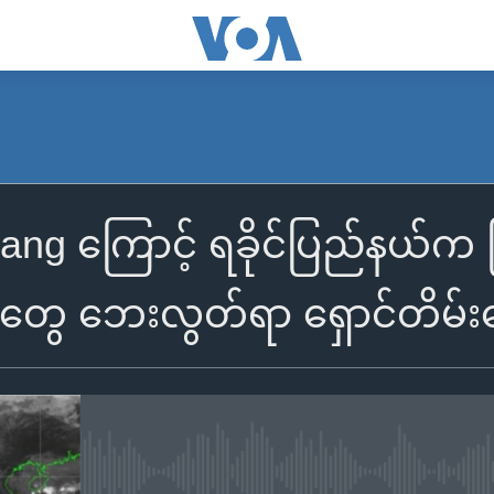
itrang ကြောင့် ရခိုင်ပြည်နယ်က မ
ံတွေ ဘေးလွတ်ရာ ရှောင်တိမ်
No media source currently availa