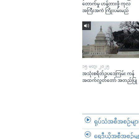
တောက်မှု ဟန့်တားဖို့ ကုလ
အကြီးအကဲ ကြိုးပမ်းမည်
၁၅ မတ္၊ ၂၀၂၅
အသုံးစရိတ်ဥပဒေကြမ်း ကန်
အထက်လွှတ်တော် အတည်ပြု
ရုပ်သံအစီအစဉ်မျာ
ရေဒီယိုအစီအစဉ်မျ