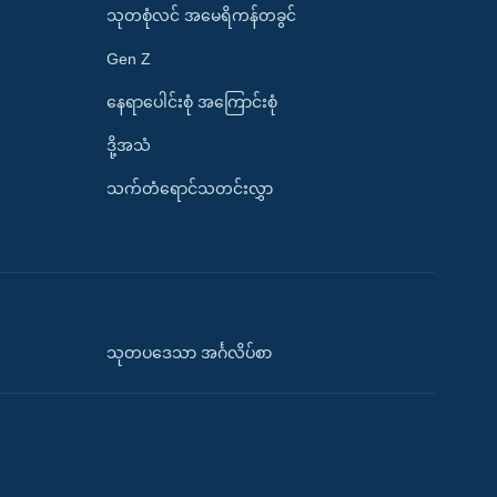
သုတစုံလင် အမေရိကန်တခွင်
Gen Z
နေရာပေါင်းစုံ အကြောင်းစုံ
ဒို့အသံ
သက်တံရောင်သတင်းလွှာ
သုတပဒေသာ အင်္ဂလိပ်စာ