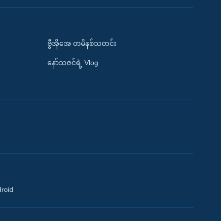
ဗွီအိုအေ တမိနစ်သတင်း
နော်သဇင်ရဲ့ Vlog
droid