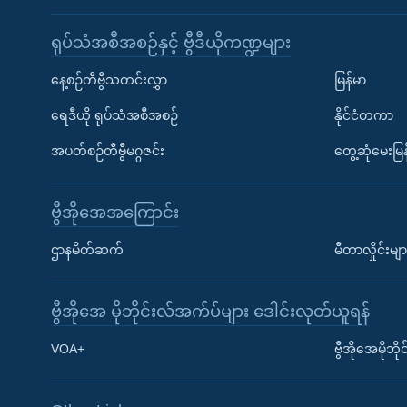
ရုပ်သံအစီအစဉ်နှင့် ဗွီဒီယိုကဏ္ဍများ
နေ့စဉ်တီဗွီသတင်းလွှာ
မြန်မာ
ရေဒီယို ရုပ်သံအစီအစဉ်
နိုင်ငံတကာ
အပတ်စဉ်တီဗွီမဂ္ဂဇင်း
တွေ့ဆုံမေးမြန
ဗွီအိုအေအကြောင်း
ဌာနမိတ်ဆက်
မီတာလှိုင်းမျာ
ဗွီအိုအေ မိုဘိုင်းလ်အက်ပ်များ ဒေါင်းလုတ်ယူရန်
Learning English
VOA+
ဗွီအိုအေမိုဘ
ဗွီအိုအေ လူမှုကွန်ယက်များ