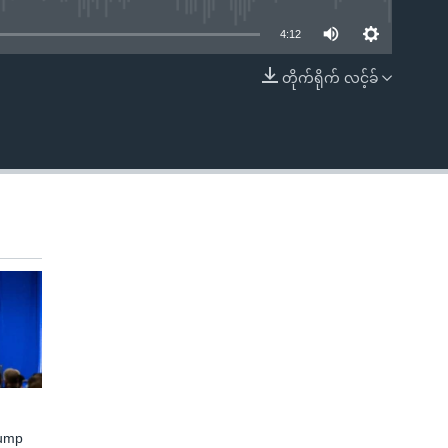
4:12
တိုက်ရိုက် လင့်ခ်
EMBED
rump