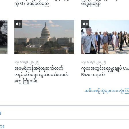
ကို G7 ဒဏ်ခတ်မည်
မိန့်ခွန်းပြော
၁၄ မတ္၊ ၂၀၂၅
၁၄ မတ္၊ ၂၀၂၅
အမေရိကန်အစိုးရဆက်လက်
ကုလအတွင်းရေးမှူးချုပ် Co
လည်ပတ်ရေး လွှတ်တော်အမတ်
Bazar ရောက်
တွေ ကြိုးပမ်း
အစီအစဉ်တွဲများအားလုံးကြည့
း
ား