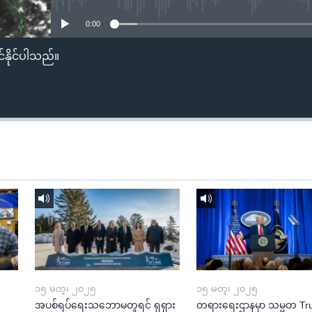
0:00
်နိုင်ပါသည်။
၁၅ မတ္၊ ၂၀၂၅
၁၅ မတ္၊ ၂၀၂၅
အပစ်ရပ်ရေးသဘောမတူရင် ရုရှား
တရားရေးဌာနမှာ သမ္မတ T