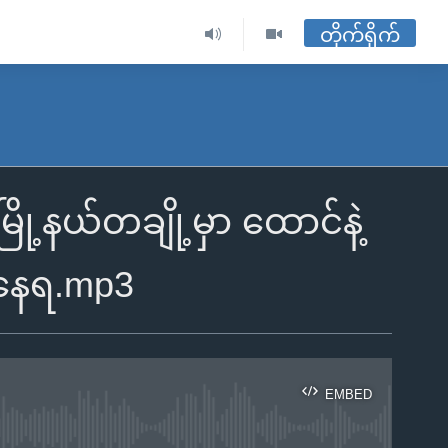
တိုက်ရိုက်
ြို့နယ်တချို့မှာ ထောင်နဲ့
းနေရ.mp3
EMBED
ble