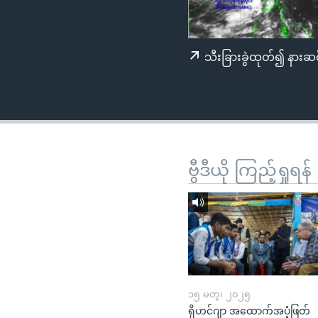
သုတပဒေသာ အင်္ဂလိပ်စာ
အ
ညွန်း
စာမျက်နှာ
သီးခြားခွဲထုတ်၍ နားဆင
သို့
ကျော်
ကြည့်
ရန်
ရှာဖွေ
ရန်
ဗွီဒီယို ကြည့်ရှုရန်
နေရာ
သို့
ကျော်
ရန်
၁၅ မတ္၊ ၂၀၂၅
ရိုဟင်ဂျာ အထောက်အပံ့ဖြတ်