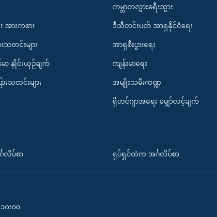
ကမ္ဘာတလွှားခရီးသွား
း အားကစား
ဒီသီတင်းပတ် အာရှနိုင်ငံရေး
ားသတင်းများ
အာရှစီးပွားရေး
်မာ နှိုင်းယှဉ်ချက်
ကျန်းမာရေး
ပြားသတင်းများ
အမျိုးသမီးကဏ္ဍ
ရိုဟင်ဂျာအရေး မျှော်လင့်ချက်
်္ဂလိပ်စာ
ရုပ်ရှင်ထဲက အင်္ဂလိပ်စာ
၀-၁၀း၀၀