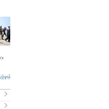
x's
်ရှုရန်