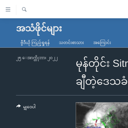
သုံး
ရ
ရှာဖွေ
လွယ်ကူ
မူလစာမျက်နှာ
အသံဖိုင်များ
ရ
စေ
မြန်မာ
လာ
ဗွီဒီယို ကြည့်ရှုရန်
သတင်းစာသား
အကြောင်း
သည့်
ဒ်
ကမ္ဘာ့သတင်းများ
Link
ဗွီဒီယို
နိုင်ငံတကာ
၂၅ ေအာက္တိုဘာ၊ ၂၀၂၂
မုန်တိုင်း S
များ
သတင်းလွတ်လပ်ခွင့်
အမေရိကန်
ပင်မ
ရပ်ဝန်းတခု လမ်းတခု အလွန်
တရုတ်
ချီတဲ့ဒေသခ
အကြောင်းအရာ
အင်္ဂလိပ်စာလေ့လာမယ်
အစ္စရေး-ပါလက်စတိုင်း
သို့
အပတ်စဉ်ကဏ္ဍများ
အမေရိကန်သုံးအီဒီယံ
ကျော်
ကြည့်
မျှဝေပါ
ရေဒီယိုနှင့်ရုပ်သံ အချက်အလက်များ
မကြေးမုံရဲ့ အင်္ဂလိပ်စာ
ရေဒီယို
ရန်
ရေဒီယို/တီဗွီအစီအစဉ်
ရုပ်ရှင်ထဲက အင်္ဂလိပ်စာ
တီဗွီ
ပင်မ