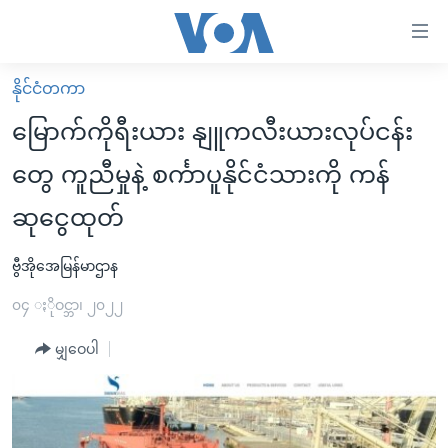
သုံး
ရ
လွယ်ကူ
နိုင်ငံတကာ
မူလစာမျက်နှာ
စေ
မြောက်ကိုရီးယား နျူကလီးယားလုပ်ငန်း
မြန်မာ
သည့်
တွေ ကူညီမှုနဲ့ စင်္ကာပူနိုင်ငံသားကို ကန်
ကမ္ဘာ့သတင်းများ
Link
ဆုငွေထုတ်
ဗွီဒီယို
နိုင်ငံတကာ
များ
သတင်းလွတ်လပ်ခွင့်
အမေရိကန်
ပင်မ
ဗွီအိုအေမြန်မာဌာန
ရပ်ဝန်းတခု လမ်းတခု အလွန်
တရုတ်
အကြောင်းအရာ
၀၄ ႏိုဝင္ဘာ၊ ၂၀၂၂
သို့
အင်္ဂလိပ်စာလေ့လာမယ်
အစ္စရေး-ပါလက်စတိုင်း
ကျော်
မျှဝေပါ
အပတ်စဉ်ကဏ္ဍများ
အမေရိကန်သုံးအီဒီယံ
ကြည့်
ရေဒီယိုနှင့်ရုပ်သံ အချက်အလက်များ
မကြေးမုံရဲ့ အင်္ဂလိပ်စာ
ရေဒီယို
ရန်
ပင်မ
ရေဒီယို/တီဗွီအစီအစဉ်
ရုပ်ရှင်ထဲက အင်္ဂလိပ်စာ
တီဗွီ