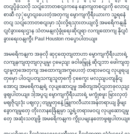
တငျပို့ခဲ့သလို သငျ်ဘောတစငျးကနေ နောကျတစငျးကို လောငျ
စာဆီ လှှဲပွောငျးပေးတဲ့အတှကျ မွောကျကိုရီးယားက သူ့ရနေံ
တငျ သငျ်ဘောတစငျးမှာ သုံးလို့ရသှားတယျလို့ အမရေိကနျနို
ငျငံခွားရေးဌာန သံတမနျလုံခွုံရေးဆိုငျရာ လကျထောကျ နိုငျငံ
ခွားရေးဝနျကွီး Paul Houston ကပွောပါတယျ။
အမရေိကနျက အခုလို ဆုငှထေုတျတာဟာ မွောကျကိုရီးယားရဲ့
လကျနကျထုတျလုပျမှု၊ ငှမေညျး ခဝါခမြှုနဲ့ ဆိုငျဘာ ဖေါကျထှ
ငျးမှုတှအေတှကျ အထောကျအကူပေးတဲ့ တရားမဝငျ လုပျရပျ
တှမှော ပါဝငျပတျသကျသူတှကေို ငှကွေေး မလညျပတျနိုငျ
အောငျ အမရေိကနျရဲ့ လုပျဆောငျမှု အစိတျအပိုငျးတခုလညျး
ဖွဈပါတယျ။ ဒါ့အပွငျ မွောကျကိုရီးယားရဲ့ မကွုံစဖူး မြားလှတဲ့
မဈဇိုငျးဒုံး ပဈလှှတျမှုတှနေဲ့ နြူကလီယားအန်တရာယျ ခွိမျး
ခွောကျမှုတှေ တိုးလာနခြေိနျမှာ သူ့ရဲ့တရားမဝငျ လုပျဆောငျမှု
တှေ အဆုံးသတျဖို့ အမရေိကနျက ကွိုးပမျးနတောဖွဈပါတယျ။
အမရေိကနျ နိုငျငံခွားရေးဝနျကွီးဌာန နိုငျငံတကာ လုံခွုံရေးနဲ့ လ