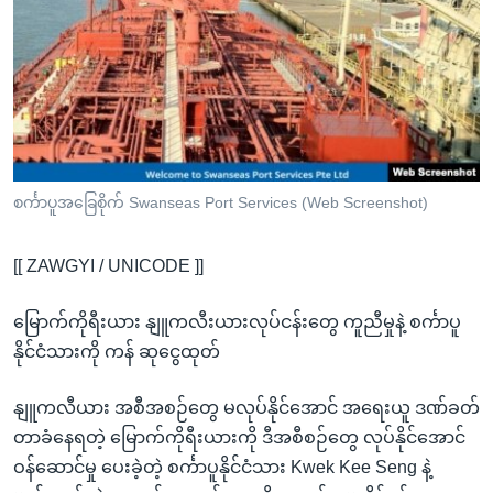
အ
သုတပဒေသာ အင်္ဂလိပ်စာ
ညွန်း
Learning English
စာမျက်နှာ
သို့
ဗွီအိုအေ လူမှုကွန်ယက်များ
ကျော်
ကြည့်
ရန်
ဘာသာစကားများ
စင်္ကာပူအခြေစိုက် Swanseas Port Services (Web Screenshot)
ရှာဖွေ
ရန်
[[ ZAWGYI / UNICODE ]]
နေရာ
သို့
မြောက်ကိုရီးယား နျူကလီးယားလုပ်ငန်းတွေ ကူညီမှုနဲ့ စင်္ကာပူ
ကျော်
နိုင်ငံသားကို ကန် ဆုငွေထုတ်
ရန်
နျူကလီယား အစီအစဉ်တွေ မလုပ်နိုင်အောင် အရေးယူ ဒဏ်ခတ်
တာခံနေရတဲ့ မြောက်ကိုရီးယားကို ဒီအစီစဉ်တွေ လုပ်နိုင်အောင်
ဝန်ဆောင်မှု ပေးခဲ့တဲ့ စင်္ကာပူနိုင်ငံသား Kwek Kee Seng နဲ့