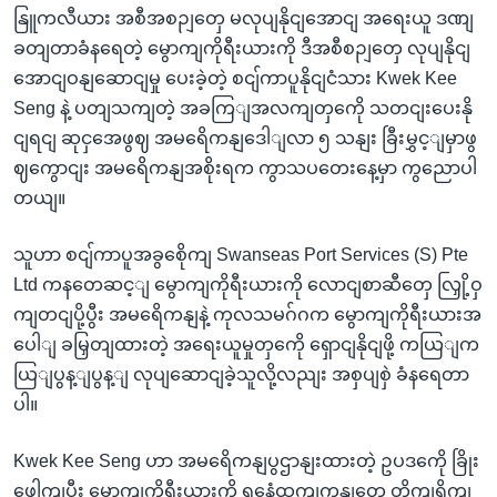
နြူကလီယား အစီအစဉျတှေ မလုပျနိုငျအောငျ အရေးယူ ဒဏျ
ခတျတာခံနရေတဲ့ မွောကျကိုရီးယားကို ဒီအစီစဉျတှေ လုပျနိုငျ
အောငျဝနျဆောငျမှု ပေးခဲ့တဲ့ စငျ်ကာပူနိုငျငံသား Kwek Kee
Seng နဲ့ ပတျသကျတဲ့ အခကြျအလကျတှကေို သတငျးပေးနို
ငျရငျ ဆုငှအေဖွဈ အမရေိကနျဒေါျလာ ၅ သနျး ခြီးမွှင့ျမှာဖွ
ဈကွောငျး အမရေိကနျအစိုးရက ကွာသပတေးနေ့မှာ ကွညောပါ
တယျ။
သူဟာ စငျ်ကာပူအခွစေိုကျ Swanseas Port Services (S) Pte
Ltd ကနတေဆင့ျ မွောကျကိုရီးယားကို လောငျစာဆီတှေ လြှို့ဝှ
ကျတငျပို့ပွီး အမရေိကနျနဲ့ ကုလသမဂ်ဂက မွောကျကိုရီးယားအ
ပေါျ ခမြှတျထားတဲ့ အရေးယူမှုတှကေို ရှောငျနိုငျဖို့ ကယြျက
ယြျပွန့ျပွန့ျ လုပျဆောငျခဲ့သူလို့လညျး အစှပျစှဲ ခံနရေတာ
ပါ။
Kwek Kee Seng ဟာ အမရေိကနျပွဌာနျးထားတဲ့ ဥပဒကေို ခြိုး
ဖေါကျပွီး မွောကျကိုရီးယားကို ရနေံထှကျကုနျတှေ တိုကျရိုကျ