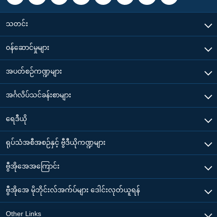
သတင်း
၀န်ဆောင်မှုများ
အပတ်စဉ်ကဏ္ဍများ
အင်္ဂလိပ်သင်ခန်းစာများ
ရေဒီယို
ရုပ်သံအစီအစဉ်နှင့် ဗွီဒီယိုကဏ္ဍများ
ဗွီအိုအေအကြောင်း
ဗွီအိုအေ မိုဘိုင်းလ်အက်ပ်များ ဒေါင်းလုတ်ယူရန်
Other Links