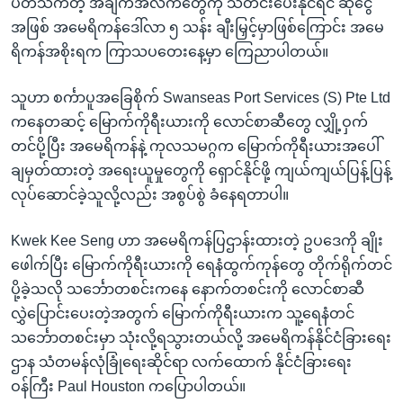
ပတ်သက်တဲ့ အချက်အလက်တွေကို သတင်းပေးနိုင်ရင် ဆုငွေ
အဖြစ် အမေရိကန်ဒေါ်လာ ၅ သန်း ချီးမြှင့်မှာဖြစ်ကြောင်း အမေ
ရိကန်အစိုးရက ကြာသပတေးနေ့မှာ ကြေညာပါတယ်။
သူဟာ စင်္ကာပူအခြေစိုက် Swanseas Port Services (S) Pte Ltd
ကနေတဆင့် မြောက်ကိုရီးယားကို လောင်စာဆီတွေ လျှို့ဝှက်
တင်ပို့ပြီး အမေရိကန်နဲ့ ကုလသမဂ္ဂက မြောက်ကိုရီးယားအပေါ်
ချမှတ်ထားတဲ့ အရေးယူမှုတွေကို ရှောင်နိုင်ဖို့ ကျယ်ကျယ်ပြန့်ပြန့်
လုပ်ဆောင်ခဲ့သူလို့လည်း အစွပ်စွဲ ခံနေရတာပါ။
Kwek Kee Seng ဟာ အမေရိကန်ပြဌာန်းထားတဲ့ ဥပဒေကို ချိုး
ဖေါက်ပြီး မြောက်ကိုရီးယားကို ရေနံထွက်ကုန်တွေ တိုက်ရိုက်တင်
ပို့ခဲ့သလို သင်္ဘောတစင်းကနေ နောက်တစင်းကို လောင်စာဆီ
လွှဲပြောင်းပေးတဲ့အတွက် မြောက်ကိုရီးယားက သူ့ရေနံတင်
သင်္ဘောတစင်းမှာ သုံးလို့ရသွားတယ်လို့ အမေရိကန်နိုင်ငံခြားရေး
ဌာန သံတမန်လုံခြုံရေးဆိုင်ရာ လက်ထောက် နိုင်ငံခြားရေး
ဝန်ကြီး Paul Houston ကပြောပါတယ်။