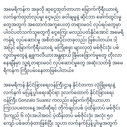
အမေရိကန်က အခုလို ဆုငွေထုတ်တာဟာ မြောက်ကိုရီးယားရဲ့
လက်နက်ထုတ်လုပ်မှု၊ ငွေမည်း ခဝါချမှုနဲ့ ဆိုင်ဘာ ဖေါက်ထွင်းမှု
တွေအတွက် အထောက်အကူပေးတဲ့ တရားမဝင် လုပ်ရပ်တွေမှာ
ပါဝင်ပတ်သက်သူတွေကို ငွေကြေး မလည်ပတ်နိုင်အောင် အမေရိ
ကန်ရဲ့ လုပ်ဆောင်မှု အစိတ်အပိုင်းတခုလည်း ဖြစ်ပါတယ်။ ဒါ့
အပြင် မြောက်ကိုရီးယားရဲ့ မကြုံစဖူး များလှတဲ့ မစ်ဇိုင်းဒုံး ပစ်
လွှတ်မှုတွေနဲ့ နျူကလီယားအန္တရာယ် ခြိမ်းခြောက်မှုတွေ တိုးလာ
နေချိန်မှာ သူ့ရဲ့တရားမဝင် လုပ်ဆောင်မှုတွေ အဆုံးသတ်ဖို့ အမေ
ရိကန်က ကြိုးပမ်းနေတာဖြစ်ပါတယ်။
အမေရိကန် နိုင်ငံခြားရေးဝန်ကြီးဌာန နိုင်ငံတကာ လုံခြုံရေးနဲ့
လက်နက် မပြန့်ပွါးရေးဆိုင်ရာ ဒုလက်ထောက် နိုင်ငံခြားရေး
ဝန်ကြီး Gonzalo Suarez ကလည်း မြောက်ကိုရီးယားဟာ
ကြာသပတေးနေ့ အထိဆိုရင် တိုက်ချင်းပစ် ပဲ့ထိန်းတပ် မစ်ဇိုင်း
ဒုံးကျည် ၆ လုံးအပါအဝင် ပဲ့ထိန်းတပ် မစ်ဇိုင်းဒုံး အလုံး ၅၀
ကျော် ပစ်ခတ်ခဲ့တာဖြစ်ပြီး သူဟာ လက်နက်ပြန့်ပွါးမှုအတွက်