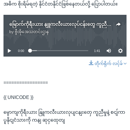
အဓိက စိုးရိမ်ရတဲ့ နိုင်ငံတနိုင်ငံဖြစ်နေတယ်လို့ ပြောပါတယ်။
မြောက်ကိုရီးယား နျူကလီးယားလုပ်ငန်းတွေ ကူညီမှုနဲ့ စင်္ကာပူနိုင်ငံသားကို ကန် ဆုငွေထုတ်
by
ဗွီအိုအေသတင်းဌာန
No media source currently available
0:00
1:41
တိုက်ရိုက် လင့်ခ်
=================
{{ UNICODE }}
မွောကျကိုရီးယား နြူကလီးယားလုပျငနျးတှေ ကူညီမှုနဲ့ စငျ်ကာ
ပူနိုငျငံသားကို ကနျ ဆုငှထေုတျ