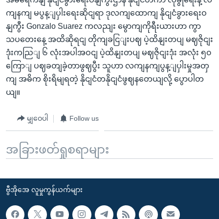
ကျနကျ မပွန့ျပှါးရေးဆိုငျရာ ဒုလကျထောကျ နိုငျငံခွားရေးဝ
နျကွီး Gonzalo Suarez ကလညျး မွောကျကိုရီးယားဟာ ကွာ
သပတေးနေ့ အထိဆိုရငျ တိုကျခငြျးပဈ ပဲ့ထိနျးတပျ မဈဇိုငျး
ဒုံးကညြျ ၆ လုံးအပါအဝငျ ပဲ့ထိနျးတပျ မဈဇိုငျးဒုံး အလုံး ၅၀
ကြောျ ပဈခတျခဲ့တာဖွဈပွီး သူဟာ လကျနကျပွန့ျပှါးမှုအတှ
ကျ အဓိက စိုးရိမျရတဲ့ နိုငျငံတနိုငျငံဖွဈနတေယျလို့ ပွောပါတ
ယျ။
မျှဝေပါ
Follow us
အခြားဖတ်ရှုစရာများ
ဗွီအိုအေ လူမှုကွန်ယက်များ