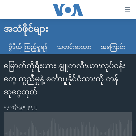
သုံး
ရ
လွယ်ကူ
အသံဖိုင်များ
မူလစာမျက်နှာ
စေ
မြန်မာ
ဗွီဒီယို ကြည့်ရှုရန်
သတင်းစာသား
အကြောင်း
သည့်
ကမ္ဘာ့သတင်းများ
Link
မြောက်ကိုရီးယား နျူကလီးယားလုပ်ငန်း
ဗွီဒီယို
နိုင်ငံတကာ
များ
သတင်းလွတ်လပ်ခွင့်
အမေရိကန်
တွေ ကူညီမှုနဲ့ စင်္ကာပူနိုင်ငံသားကို ကန်
ပင်မ
ရပ်ဝန်းတခု လမ်းတခု အလွန်
တရုတ်
အကြောင်းအရာ
ဆုငွေထုတ်
သို့
အင်္ဂလိပ်စာလေ့လာမယ်
အစ္စရေး-ပါလက်စတိုင်း
ကျော်
၀၄ ႏိုဝင္ဘာ၊ ၂၀၂၂
အပတ်စဉ်ကဏ္ဍများ
အမေရိကန်သုံးအီဒီယံ
ကြည့်
ရေဒီယိုနှင့်ရုပ်သံ အချက်အလက်များ
မကြေးမုံရဲ့ အင်္ဂလိပ်စာ
ရေဒီယို
ရန်
ပင်မ
ရေဒီယို/တီဗွီအစီအစဉ်
ရုပ်ရှင်ထဲက အင်္ဂလိပ်စာ
တီဗွီ