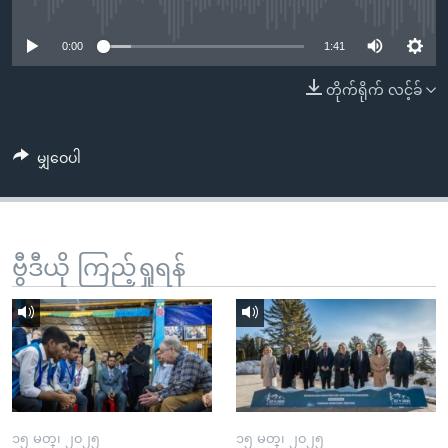
No media source currently available
အ
သုတပဒေသာ အင်္ဂလိပ်စာ
ညွန်း
Learning English
0:00
1:41
စာမျက်နှာ
သို့
ဗွီအိုအေ လူမှုကွန်ယက်များ
တိုက်ရိုက် လင့်ခ်
ကျော်
ကြည့်
မျှဝေပါ
ရန်
ဘာသာစကားများ
ရှာဖွေ
ရန်
နေရာ
ဗွီဒီယို ကြည့်ရှုရန်
သို့
ကျော်
ရန်
၁၅ မတ္၊ ၂၀၂၅
၁၅ မတ္၊ ၂၀၂၅