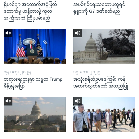
ရိုဟင်ဂျာ အထောက်အပံ့ဖြတ်
အပစ်ရပ်ရေးသဘောမတူရင်
တောက်မှု ဟန့်တားဖို့ ကုလ
ရုရှားကို G7 ဒဏ်ခတ်မည်
အကြီးအကဲ ကြိုးပမ်းမည်
၁၅ မတ္၊ ၂၀၂၅
၁၅ မတ္၊ ၂၀၂၅
တရားရေးဌာနမှာ သမ္မတ Trump
အသုံးစရိတ်ဥပဒေကြမ်း ကန်
မိန့်ခွန်းပြော
အထက်လွှတ်တော် အတည်ပြု