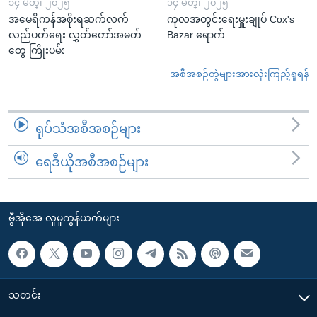
၁၄ မတ္၊ ၂၀၂၅
၁၄ မတ္၊ ၂၀၂၅
အမေရိကန်အစိုးရဆက်လက်
ကုလအတွင်းရေးမှူးချုပ် Cox's
လည်ပတ်ရေး လွှတ်တော်အမတ်
Bazar ရောက်
တွေ ကြိုးပမ်း
အစီအစဉ်တွဲများအားလုံးကြည့်ရှုရန်
ရုပ်သံအစီအစဉ်များ
ရေဒီယိုအစီအစဉ်များ
ဗွီအိုအေ လူမှုကွန်ယက်များ
သတင်း