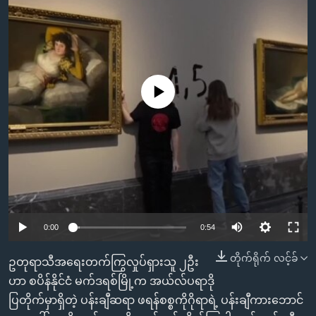
အ
သုတပဒေသာ အင်္ဂလိပ်စာ
ညွန်း
Learning English
စာမျက်နှာ
သို့
ဗွီအိုအေ လူမှုကွန်ယက်များ
ကျော်
No media source currently available
ကြည့်
ရန်
ဘာသာစကားများ
ရှာဖွေ
ရန်
နေရာ
သို့
ကျော်
0:00
0:54
ရန်
တိုက်ရိုက် လင့်ခ်
ဥတုရာသီအရေးတက်ကြွလှုပ်ရှားသူ ၂ဦး
ဟာ စပိန်နိုင်ငံ မက်ဒရစ်မြို့က အယ်လ်ပရာဒို
ပြတိုက်မှာရှိတဲ့ ပန်းချီဆရာ ဖရန်စစ္စကိုဂိုရာရဲ့ ပန်းချီကားဘောင်