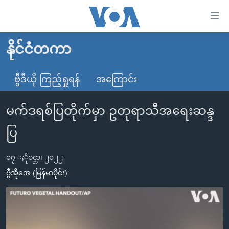
သုံး
ရ
လွယ်ကူ
နိုင်ငံတကာ
မူလစာမျက်နှာ
စေ
မြန်မာ
ဗွီဒီယို ကြည့်ရှုရန်
အကြောင်း
သည့်
ကမ္ဘာ့သတင်းများ
Link
မက်ဒရစ်ပြတိုက်မှာ ဥတုရာသီအရေးဆန္ဒ
ဗွီဒီယို
နိုင်ငံတကာ
များ
သတင်းလွတ်လပ်ခွင့်
အမေရိကန်
ပြ
ပင်မ
ရပ်ဝန်းတခု လမ်းတခု အလွန်
တရုတ်
အကြောင်းအရာ
၀၇ ႏိုဝင္ဘာ၊ ၂၀၂၂
သို့
အင်္ဂလိပ်စာလေ့လာမယ်
အစ္စရေး-ပါလက်စတိုင်း
ဗွီအိုအေ (မြန်မာပိုင်း)
ကျော်
အပတ်စဉ်ကဏ္ဍများ
အမေရိကန်သုံးအီဒီယံ
ကြည့်
ရေဒီယိုနှင့်ရုပ်သံ အချက်အလက်များ
မကြေးမုံရဲ့ အင်္ဂလိပ်စာ
ရေဒီယို
ရန်
ပင်မ
ရေဒီယို/တီဗွီအစီအစဉ်
ရုပ်ရှင်ထဲက အင်္ဂလိပ်စာ
တီဗွီ