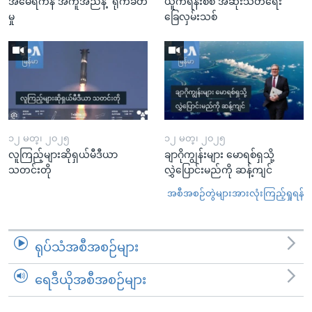
အမေရိကန် အကူအညီနဲ့ ရိုက်ခတ်
ယူကရိန်းစစ် အဆုံးသတ်ရေး
မှု
ခြေလှမ်းသစ်
၁၂ မတ္၊ ၂၀၂၅
၁၂ မတ္၊ ၂၀၂၅
လူကြည့်များဆိုရှယ်မီဒီယာ
ချာဂိုကျွန်းများ မောရစ်ရှသို့
သတင်းတို
လွှဲပြောင်းမည်ကို ဆန့်ကျင်
အစီအစဉ်တွဲများအားလုံးကြည့်ရှုရန်
ရုပ်သံအစီအစဉ်များ
ရေဒီယိုအစီအစဉ်များ