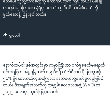
တွေပေါ် သူတို့လက်တွေကို ကော်ကပ်လိုက်ကြပါတယ်။ ပန်းချီ
ကားနှစ်ချပ်ကြားက နံရံမှာတော့ "၁.၅ ဒီဂရီ ဆဲလ်စီယပ်" လို့
မှုတ်ဆေးနဲ့ ဖြန်းခဲ့ပါတယ်။
မျှဝေပါ
နောက်ထပ်ငါးနှစ်အတွင်းမှာ ကမ္ဘာကြီးဟာ စက်မှုခေတ်မရောက်
ခင်အချိန်က အပူချိန်ထက် ၁.၅ ဒီဂရီ ဆဲလ်စီယပ် ပိုမြင့်သွားဖို့
၅၀% ရှိနေတယ်ဆိုတဲ့အကြောင်း အသိပေးလှုံ့ဆော်မှုတခုဖြစ်ပါ
တယ်။ ဒီအချက်အလက်ကို ကမ္ဘာ့မိုးလေဝသအဖွဲ့ (WMO) က
၂၀၂၂ မေလမှာ ထုတ်ပြန်ခဲ့တာပါ။