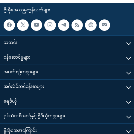
ဗွီအိုအေ လူမှုကွန်ယက်များ
သတင်း
၀န်ဆောင်မှုများ
အပတ်စဉ်ကဏ္ဍများ
အင်္ဂလိပ်သင်ခန်းစာများ
ရေဒီယို
ရုပ်သံအစီအစဉ်နှင့် ဗွီဒီယိုကဏ္ဍများ
ဗွီအိုအေအကြောင်း