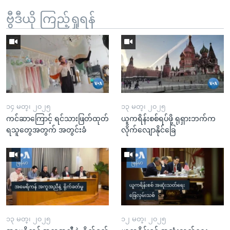
ဗွီဒီယို ကြည့်ရှုရန်
၁၄ မတ္၊ ၂၀၂၅
၁၃ မတ္၊ ၂၀၂၅
ကင်ဆာကြောင့် ရင်သားဖြတ်ထုတ်
ယူကရိန်းစစ်ရပ်ဖို့ ရုရှားဘက်က
ရသူတွေအတွက် အတွင်းခံ
လိုက်လျောနိုင်ခြေ
၁၃ မတ္၊ ၂၀၂၅
၁၂ မတ္၊ ၂၀၂၅