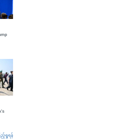
rump
x's
်ရှုရန်