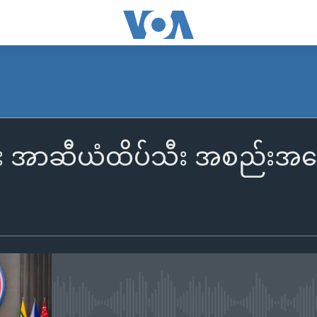
ေး အာဆီယံထိပ်သီး အစည်းအ
No media source currently availa