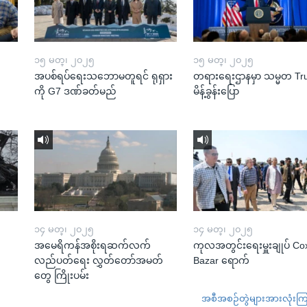
၁၅ မတ္၊ ၂၀၂၅
၁၅ မတ္၊ ၂၀၂၅
အပစ်ရပ်ရေးသဘောမတူရင် ရုရှား
တရားရေးဌာနမှာ သမ္မတ T
ကို G7 ဒဏ်ခတ်မည်
မိန့်ခွန်းပြော
၁၄ မတ္၊ ၂၀၂၅
၁၄ မတ္၊ ၂၀၂၅
အမေရိကန်အစိုးရဆက်လက်
ကုလအတွင်းရေးမှူးချုပ် Co
လည်ပတ်ရေး လွှတ်တော်အမတ်
Bazar ရောက်
တွေ ကြိုးပမ်း
အစီအစဉ်တွဲများအားလုံးကြည့