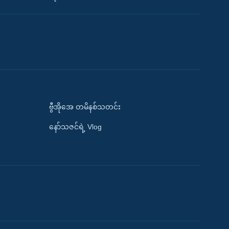
ဗွီအိုအေ တမိနစ်သတင်း
နော်သဇင်ရဲ့ Vlog