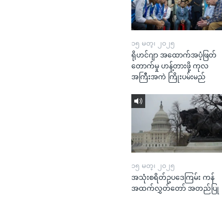
၁၅ မတ္၊ ၂၀၂၅
ရိုဟင်ဂျာ အထောက်အပံ့ဖြတ်
တောက်မှု ဟန့်တားဖို့ ကုလ
အကြီးအကဲ ကြိုးပမ်းမည်
၁၅ မတ္၊ ၂၀၂၅
အသုံးစရိတ်ဥပဒေကြမ်း ကန်
အထက်လွှတ်တော် အတည်ပြု