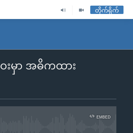
တိုက်ရိုက်
ဝေးမှာ အဓိကထား
EMBED
ble