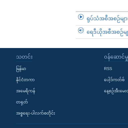
ရုပ်သံအစီအစဉ်မျာ
ရေဒီယိုအစီအစဉ်မျ
သတင်း
၀န်ဆောင်မှ
မြန်မာ
RSS
နိုင်ငံတကာ
ပေါ့ဒ်ကတ်စ်
အမေရိကန်
နေ့စဉ်အီးမေ
တရုတ်
အစ္စရေး-ပါလက်စတိုင်း