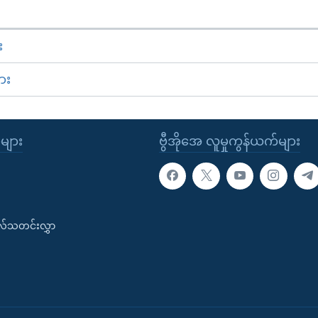
း
ား
ုများ
ဗွီအိုအေ လူမှုကွန်ယက်များ
းလ်သတင်းလွှာ