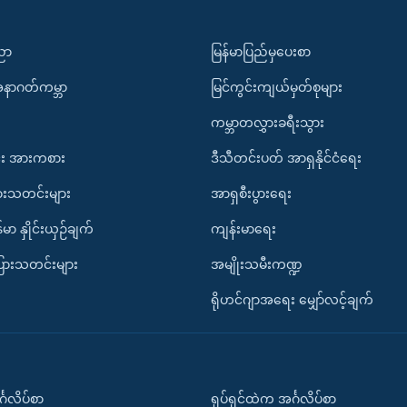
ပညာ
မြန်မာပြည်မှပေးစာ
အနာဂတ်ကမ္ဘာ
မြင်ကွင်းကျယ်မှတ်စုများ
ကမ္ဘာတလွှားခရီးသွား
း အားကစား
ဒီသီတင်းပတ် အာရှနိုင်ငံရေး
ားသတင်းများ
အာရှစီးပွားရေး
်မာ နှိုင်းယှဉ်ချက်
ကျန်းမာရေး
ပြားသတင်းများ
အမျိုးသမီးကဏ္ဍ
ရိုဟင်ဂျာအရေး မျှော်လင့်ချက်
်္ဂလိပ်စာ
ရုပ်ရှင်ထဲက အင်္ဂလိပ်စာ