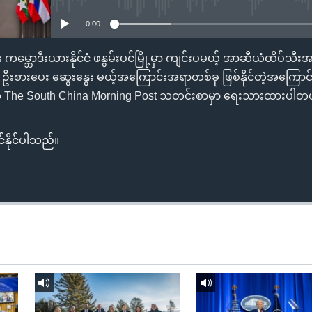
0:00
ကမ္ဘောဒီးယားနိုင်ငံ ဖနွမ်းပင်မြို့မှာ ကျင်းပမယ့် အာဆီယံထိပ်သီ
်း ဦးစားပေး ဆွေးနွေး မယ့်အကြောင်းအရာတစ်ခု ဖြစ်နိုင်တဲ့အကြော
ို The South China Morning Post သတင်းစာမှာ ရေးသားထားပါတ
်နိုင်ပါသည်။