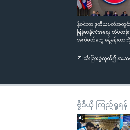
သုတပဒေသာ အင်္ဂလိပ်စာ
အ
ညွန်း
စာမျက်နှာ
နိုဝင်ဘာ ဒုတိယပတ်အတွင်း 
သို့
မြန်မာနိုင်ငံအရေး ထိပ်တန
ကျော်
အကဲခတ်တွေ ခန့်မှန်းတာက
ကြည့်
ရန်
ရှာဖွေ
သီးခြားခွဲထုတ်၍ နားဆင
ရန်
နေရာ
သို့
ကျော်
ရန်
ဗွီဒီယို ကြည့်ရှုရန်