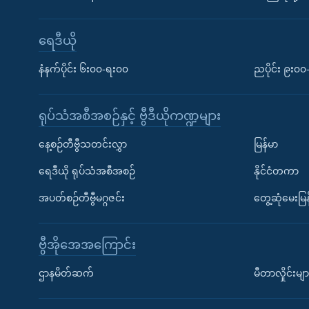
ရေဒီယို
နံနက်ပိုင်း ၆း၀၀-ရး၀၀
ညပိုင်း ၉း၀
ရုပ်သံအစီအစဉ်နှင့် ဗွီဒီယိုကဏ္ဍများ
နေ့စဉ်တီဗွီသတင်းလွှာ
မြန်မာ
ရေဒီယို ရုပ်သံအစီအစဉ်
နိုင်ငံတကာ
အပတ်စဉ်တီဗွီမဂ္ဂဇင်း
တွေ့ဆုံမေးမြန
ဗွီအိုအေအကြောင်း
ဌာနမိတ်ဆက်
မီတာလှိုင်းမျာ