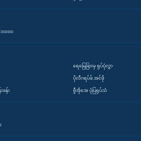
၀-၁၀း၀၀
ရေမြေခြားမှ ရုပ်ပုံလွှာ
ပိုလီဂရပ်ဖ်.အင်ဖို
်းခန်း
ဗွီအိုအေ ပုံပြရုပ်သံ
း