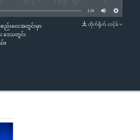
1:24
တိုက်ရိုက် လင့်ခ်
းအစည်းဝေးအတွင်းမှာ
EMBED
င်း ဒေသတွင်း
ယ်။