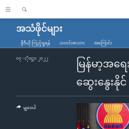
သုံး
ရ
ရှာဖွေ
လွယ်ကူ
မူလစာမျက်နှာ
အသံဖိုင်များ
ရ
စေ
မြန်မာ
လာ
ဗွီဒီယို ကြည့်ရှုရန်
သတင်းစာသား
အကြောင်း
သည့်
ဒ်
ကမ္ဘာ့သတင်းများ
Link
ဗွီဒီယို
နိုင်ငံတကာ
၀၇ ႏိုဝင္ဘာ၊ ၂၀၂၂
မြန်မာ့အရ
များ
သတင်းလွတ်လပ်ခွင့်
အမေရိကန်
ပင်မ
ရပ်ဝန်းတခု လမ်းတခု အလွန်
တရုတ်
ဆွေးနွေးနိုင်
အကြောင်းအရာ
အင်္ဂလိပ်စာလေ့လာမယ်
အစ္စရေး-ပါလက်စတိုင်း
သို့
အပတ်စဉ်ကဏ္ဍများ
အမေရိကန်သုံးအီဒီယံ
ကျော်
ကြည့်
မျှဝေပါ
ရေဒီယိုနှင့်ရုပ်သံ အချက်အလက်များ
မကြေးမုံရဲ့ အင်္ဂလိပ်စာ
ရေဒီယို
ရန်
ရေဒီယို/တီဗွီအစီအစဉ်
ရုပ်ရှင်ထဲက အင်္ဂလိပ်စာ
တီဗွီ
ပင်မ