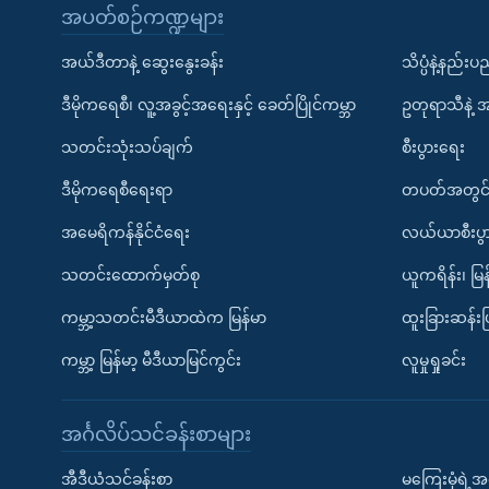
အပတ်စဉ်ကဏ္ဍများ
အယ်ဒီတာနဲ့ ဆွေးနွေးခန်း
သိပ္ပံနဲ့နည်း
ဒီမိုကရေစီ၊ လူ့အခွင့်အရေးနှင့် ခေတ်ပြိုင်ကမ္ဘာ
ဥတုရာသီနဲ့ 
သတင်းသုံးသပ်ချက်
စီးပွားရေး
ဒီမိုကရေစီရေးရာ
တပတ်အတွင်
အမေရိကန်နိုင်ငံရေး
လယ်ယာစီးပွ
သတင်းထောက်မှတ်စု
ယူကရိန်း၊ မြန
ကမ္ဘာ့သတင်းမီဒီယာထဲက မြန်မာ
ထူးခြားဆန်း
ကမ္ဘာ့ မြန်မာ့ မီဒီယာမြင်ကွင်း
လူမှုရှုခင်း
အင်္ဂလိပ်သင်ခန်းစာများ
အီဒီယံသင်ခန်းစာ
မကြေးမုံရဲ့အင