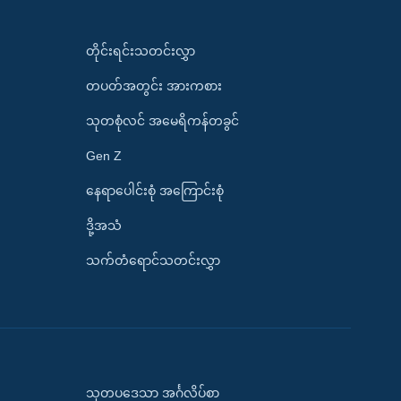
တိုင်းရင်းသတင်းလွှာ
တပတ်အတွင်း အားကစား
သုတစုံလင် အမေရိကန်တခွင်
Gen Z
နေရာပေါင်းစုံ အကြောင်းစုံ
ဒို့အသံ
သက်တံရောင်သတင်းလွှာ
သုတပဒေသာ အင်္ဂလိပ်စာ