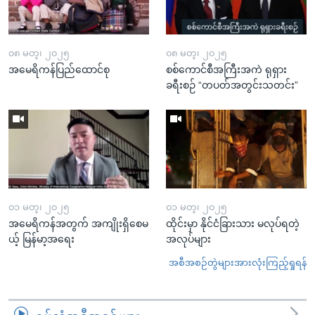
၀၈ မတ္၊ ၂၀၂၅
၀၈ မတ္၊ ၂၀၂၅
အမေရိကန်ပြည်ထောင်စု
စစ်ကောင်စီအကြီးအကဲ ရုရှား
ခရီးစဉ် “တပတ်အတွင်းသတင်း”
၀၁ မတ္၊ ၂၀၂၅
၀၁ မတ္၊ ၂၀၂၅
အမေရိကန်အတွက် အကျိုးရှိစေမ
ထိုင်းမှာ နိုင်ငံခြားသား မလုပ်ရတဲ့
ယ့် မြန်မာ့အရေး
အလုပ်များ
အစီအစဉ်တွဲများအားလုံးကြည့်ရှုရန်