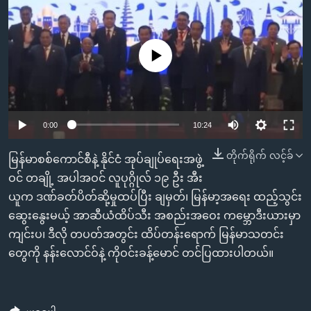
အ
သုတပဒေသာ အင်္ဂလိပ်စာ
ညွန်း
Learning English
စာမျက်နှာ
No media source currently available
သို့
ဗွီအိုအေ လူမှုကွန်ယက်များ
ကျော်
ကြည့်
ရန်
0:00
10:24
ဘာသာစကားများ
ရှာဖွေ
ရန်
တိုက်ရိုက် လင့်ခ်
မြန်မာစစ်ကောင်စီနဲ့ နိုင်ငံ အုပ်ချုပ်ရေးအဖွဲ့
နေရာ
ဝင် တချို့ အပါအဝင် လူပုဂ္ဂိုလ် ၁၉ ဦး အီး
သို့
ယူက ဒဏ်ခတ်ပိတ်ဆို့မှုထပ်ပြီး ချမှတ်၊ မြန်မာ့အရေး ထည့်သွင်း
ကျော်
ဆွေးနွေးမယ့် အာဆီယံထိပ်သီး အစည်းအဝေး ကမ္ဘောဒီးယားမှာ
ရန်
ကျင်းပ၊ ဒီလို တပတ်အတွင်း ထိပ်တန်းရောက် မြန်မာသတင်း
တွေကို နန်းလောင်ဝ်နဲ့ ကိုဝင်းခန့်မောင် တင်ပြထားပါတယ်။