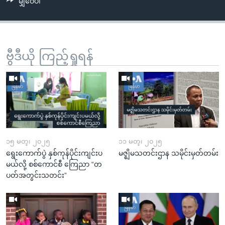
မျှဝေပါ
ဗွီဒီယို ကြည့်ရှုရန်
၁၅ မတ္၊ ၂၀၂၅
၁၁ မတ္၊ ၂၀၂၅
ရွေးကောက်ပွဲ နှစ်ကုန်ပိုင်းကျင်းပ
မဇ္ဈိမသတင်းဌာန သမိုင်းမှတ်တမ်း
မယ်လို့ စစ်ကောင်စီ ကြေညာ “တ
ပတ်အတွင်းသတင်း”