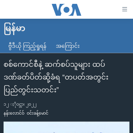
သုံး
ရ
လွယ်ကူ
မြန်မာ
မူလစာမျက်နှာ
စေ
မြန်မာ
ဗွီဒီယို ကြည့်ရှုရန်
အကြောင်း
သည့်
ကမ္ဘာ့သတင်းများ
Link
စစ်ကောင်စီနဲ့ ဆက်စပ်သူများ ထပ်
ဗွီဒီယို
နိုင်ငံတကာ
များ
သတင်းလွတ်လပ်ခွင့်
အမေရိကန်
ဒဏ်ခတ်ပိတ်ဆို့ခံရ “တပတ်အတွင်း
ပင်မ
ရပ်ဝန်းတခု လမ်းတခု အလွန်
တရုတ်
အကြောင်းအရာ
ပြည်တွင်းသတင်း”
သို့
အင်္ဂလိပ်စာလေ့လာမယ်
အစ္စရေး-ပါလက်စတိုင်း
ကျော်
၁၂ ႏိုဝင္ဘာ၊ ၂၀၂၂
အပတ်စဉ်ကဏ္ဍများ
အမေရိကန်သုံးအီဒီယံ
ကြည့်
နန်းလောင်ဝ်
ဝင်းခန့်မောင်
ရေဒီယိုနှင့်ရုပ်သံ အချက်အလက်များ
မကြေးမုံရဲ့ အင်္ဂလိပ်စာ
ရေဒီယို
ရန်
ပင်မ
ရေဒီယို/တီဗွီအစီအစဉ်
ရုပ်ရှင်ထဲက အင်္ဂလိပ်စာ
တီဗွီ