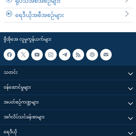
ရုပ်သံအစီအစဉ်များ
ရေဒီယိုအစီအစဉ်များ
ဗွီအိုအေ လူမှုကွန်ယက်များ
သတင်း
၀န်ဆောင်မှုများ
အပတ်စဉ်ကဏ္ဍများ
အင်္ဂလိပ်သင်ခန်းစာများ
ရေဒီယို