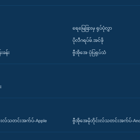
ရေမြေခြားမှ ရုပ်ပုံလွှာ
ပိုလီဂရပ်ဖ်.အင်ဖို
်းခန်း
ဗွီအိုအေ ပုံပြရုပ်သံ
း
ိုင်းလ်သတင်းအက်ပ်-Apple
ဗွီအိုအေမိုဘိုင်းလ်သတင်းအက်ပ်-An