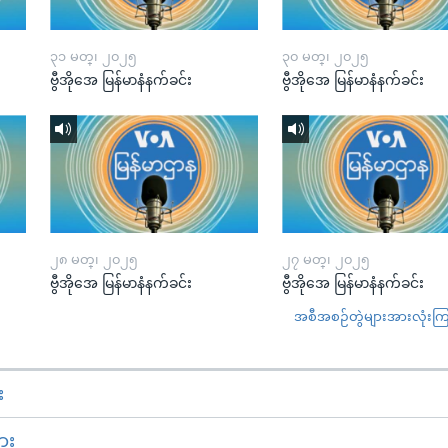
၃၁ မတ္၊ ၂၀၂၅
၃၀ မတ္၊ ၂၀၂၅
ဗွီအိုအေ မြန်မာနံနက်ခင်း
ဗွီအိုအေ မြန်မာနံနက်ခင်း
၂၈ မတ္၊ ၂၀၂၅
၂၇ မတ္၊ ၂၀၂၅
ဗွီအိုအေ မြန်မာနံနက်ခင်း
ဗွီအိုအေ မြန်မာနံနက်ခင်း
အစီအစဉ်တွဲများအားလုံးကြည့
း
ား