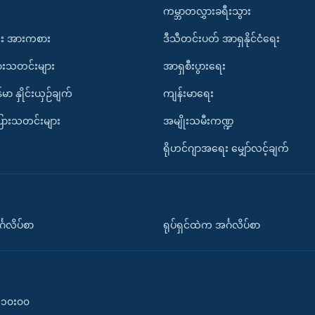
ကမ္ဘာတလွှားခရီးသွား
း အားကစား
ဒီသီတင်းပတ် အာရှနိုင်ငံရေး
ားသတင်းများ
အာရှစီးပွားရေး
်မာ နှိုင်းယှဉ်ချက်
ကျန်းမာရေး
ပြားသတင်းများ
အမျိုးသမီးကဏ္ဍ
ရိုဟင်ဂျာအရေး မျှော်လင့်ချက်
်္ဂလိပ်စာ
ရုပ်ရှင်ထဲက အင်္ဂလိပ်စာ
၀-၁၀း၀၀