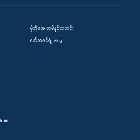
ဗွီအိုအေ တမိနစ်သတင်း
နော်သဇင်ရဲ့ Vlog
droid