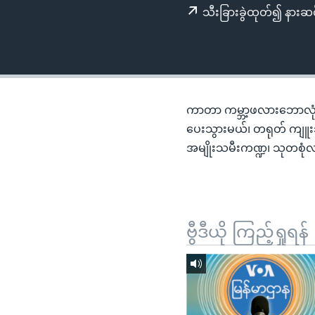
သုတပဒေသာ အင်္ဂလိပ်စာ
အ
သီးခြားခွဲထုတ်၍ နားဆင
ညွန်း
စာမျက်နှာ
သို့
ကျော်
ကြည့်
ကာတာ ကမ္ဘာ့ဖလားဘောလုံး
ရန်
ပေးသွားမယ်၊ တရုတ် ကျူး
ရှာဖွေ
အမျိုးသမီးကဏ္ဍ၊ သုတစုံလင
ရန်
နေရာ
သို့
ကျော်
ဗွီဒီယို ကြည့်ရှုရန်
ရန်