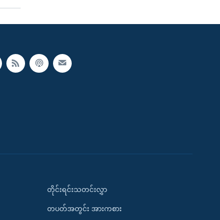
တိုင်းရင်းသတင်းလွှာ
တပတ်အတွင်း အားကစား