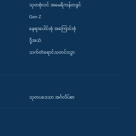
သုတစုံလင် အမေရိကန်တခွင်
Gen Z
နေရာပေါင်းစုံ အကြောင်းစုံ
ဒို့အသံ
သက်တံရောင်သတင်းလွှာ
သုတပဒေသာ အင်္ဂလိပ်စာ