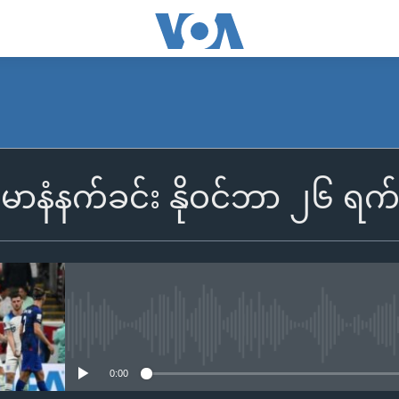
SUBSCRIBE
န်မာနံနက်ခင်း နိုဝင်ဘာ ၂၆ ရ
Apple Podcasts
Spotify
ရယူရန်
No media source currently availa
0:00