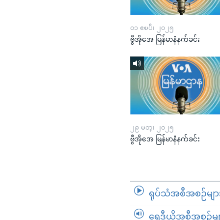
၀၁ ဧၿပီ၊ ၂၀၂၅
ဗွီအိုအေ မြန်မာနံနက်ခင်း
၂၉ မတ္၊ ၂၀၂၅
ဗွီအိုအေ မြန်မာနံနက်ခင်း
ရုပ်သံအစီအစဉ်မျာ
ရေဒီယိုအစီအစဉ်မျ