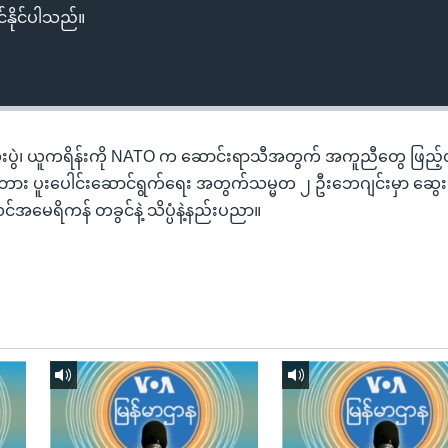
်နိုင်ပါသည်။
ပွဲ၊ ယူကရိန်းကို NATO က ဆောင်းရာသီအတွက် အကူညီတွေ ဖြည့်
ဘား ပူးပေါင်းဆောင်ရွက်ရေး အတွက်သမ္မတ ၂ ဦးဘေဂျင်းမှာ ဆွေးန
်အမေရိကန် တခွင်နဲ့ သိပ္ပံနဲ့နည်းပညာ။