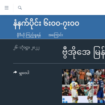
သုံး
ရ
ရှာဖွေ
လွယ်ကူ
မူလစာမျက်နှာ
နံနက်ပိုင်း ၆း၀၀-၇း၀၀
ရ
စေ
မြန်မာ
လာ
ဗွီဒီယို ကြည့်ရှုရန်
အကြောင်း
သည့်
ဒ်
ကမ္ဘာ့သတင်းများ
Link
ဗွီဒီယို
နိုင်ငံတကာ
၂၆ ႏိုဝင္ဘာ၊ ၂၀၂၂
ဗွီအိုအေ မြ
များ
သတင်းလွတ်လပ်ခွင့်
အမေရိကန်
ပင်မ
ရပ်ဝန်းတခု လမ်းတခု အလွန်
တရုတ်
အကြောင်းအရာ
အင်္ဂလိပ်စာလေ့လာမယ်
အစ္စရေး-ပါလက်စတိုင်း
မျှဝေပါ
သို့
အပတ်စဉ်ကဏ္ဍများ
အမေရိကန်သုံးအီဒီယံ
ကျော်
ကြည့်
ရေဒီယိုနှင့်ရုပ်သံ အချက်အလက်များ
မကြေးမုံရဲ့ အင်္ဂလိပ်စာ
ရေဒီယို
ရန်
ရေဒီယို/တီဗွီအစီအစဉ်
ရုပ်ရှင်ထဲက အင်္ဂလိပ်စာ
တီဗွီ
ပင်မ