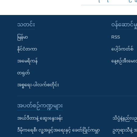
သတင်း
၀န်ဆောင်မှ
မြန်မာ
RSS
နိုင်ငံတကာ
ပေါ့ဒ်ကတ်စ်
အမေရိကန်
နေ့စဉ်အီးမေ
တရုတ်
အစ္စရေး-ပါလက်စတိုင်း
အပတ်စဉ်ကဏ္ဍများ
အယ်ဒီတာနဲ့ ဆွေးနွေးခန်း
သိပ္ပံနဲ့နည်း
ဒီမိုကရေစီ၊ လူ့အခွင့်အရေးနှင့် ခေတ်ပြိုင်ကမ္ဘာ
ဥတုရာသီနဲ့ 