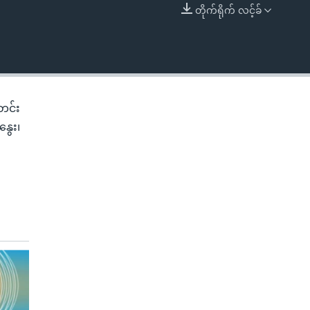
တိုက်ရိုက် လင့်ခ်
EMBED
တင်း
ွေး၊