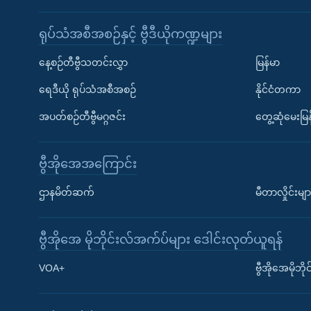
ရုပ်သံအစီအစဉ်နှင့် ဗွီဒီယိုကဏ္ဍများ
နေ့စဉ်တီဗွီသတင်းလွှာ
မြန်မာ
ရေဒီယို ရုပ်သံအစီအစဉ်
နိုင်ငံတကာ
အပတ်စဉ်တီဗွီမဂ္ဂဇင်း
တွေ့ဆုံမေးမြန
ဗွီအိုအေအကြောင်း
ဌာနမိတ်ဆက်
မီတာလှိုင်းမျာ
ဗွီအိုအေ မိုဘိုင်းလ်အက်ပ်များ ဒေါင်းလုတ်ယူရန်
Learning English
VOA+
ဗွီအိုအေမိုဘ
ဗွီအိုအေ လူမှုကွန်ယက်များ