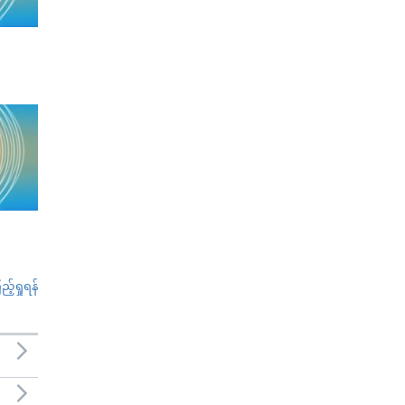
်ရှုရန်