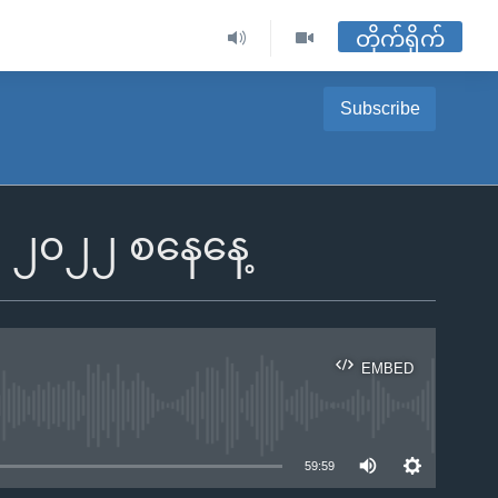
တိုက်ရိုက်
Subscribe
က် ၂၀၂၂ စနေနေ့
EMBED
ble
59:59