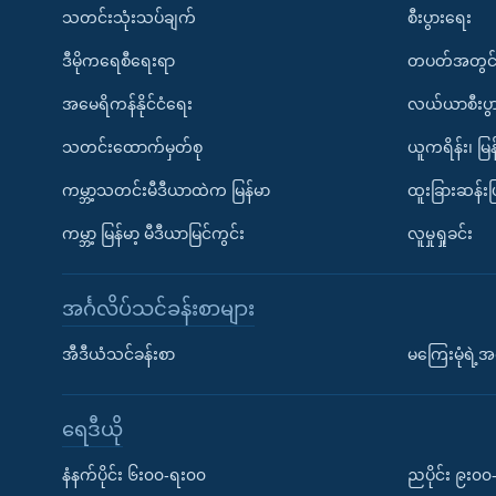
သတင်းသုံးသပ်ချက်
စီးပွားရေး
ဒီမိုကရေစီရေးရာ
တပတ်အတွင်
အမေရိကန်နိုင်ငံရေး
လယ်ယာစီးပွ
သတင်းထောက်မှတ်စု
ယူကရိန်း၊ မြန
ကမ္ဘာ့သတင်းမီဒီယာထဲက မြန်မာ
ထူးခြားဆန်း
ကမ္ဘာ့ မြန်မာ့ မီဒီယာမြင်ကွင်း
လူမှုရှုခင်း
အင်္ဂလိပ်သင်ခန်းစာများ
အီဒီယံသင်ခန်းစာ
မကြေးမုံရဲ့အင
ရေဒီယို
နံနက်ပိုင်း ၆း၀၀-ရး၀၀
ညပိုင်း ၉း၀