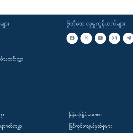
ုများ
ဗွီအိုအေ လူမှုကွန်ယက်များ
းလ်သတင်းလွှာ
ပညာ
မြန်မာပြည်မှပေးစာ
အနာဂတ်ကမ္ဘာ
မြင်ကွင်းကျယ်မှတ်စုများ