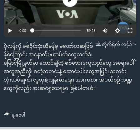
အ
သုတပဒေသာ အင်္ဂလိပ်စာ
ညွန်း
Learning English
စာမျက်နှာ
သို့
ဗွီအိုအေ လူမှုကွန်ယက်များ
0:00
59:28
ကျော်
ကြည့်
တိုက်ရိုက် လင့်ခ်
ပိုလန်ကို မစ်ဇိုင်းဒုံးထိမှန်မှု မတော်တဆဖြစ်
ရန်
နိုင်ကြောင်း အနောက်မဟာမိတ်တွေလက်ခံ၊
ဘာသာစကားများ
ရှာဖွေ
မြောင်မြို့နယ်မှာ ထောင်ချီတဲ့ စစ်ဘေးဒုက္ခသည်တွေ အရေးပေါ်
ရန်
အကူအညီလို၊ စတဲ့သတင်းနဲ့ ဆောင်းပါးတွေအပြင်၊ သတင်း
နေရာ
သုံးသပ်ချက်၊ လူထုနဲ့ကျန်းမာရေး၊ အားကစား အပတ်စဉ်ကဏ္ဍ
သို့
တွေကိုလည်း နားဆင်ရှုစားရမှာ ဖြစ်ပါတယ်။
ကျော်
ရန်
မျှဝေပါ