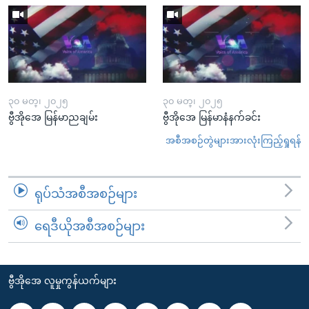
၃၀ မတ္၊ ၂၀၂၅
၃၀ မတ္၊ ၂၀၂၅
ဗွီအိုအေ မြန်မာညချမ်း
ဗွီအိုအေ မြန်မာနံနက်ခင်း
အစီအစဉ်တွဲများအားလုံးကြည့်ရှုရန်
ရုပ်သံအစီအစဉ်များ
ရေဒီယိုအစီအစဉ်များ
ဗွီအိုအေ လူမှုကွန်ယက်များ