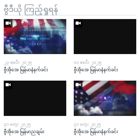
ဗွီဒီယို ကြည့်ရှုရန်
၂၃ ဧၿပီ၊ ၂၀၂၅
၀၁ ဧၿပီ၊ ၂၀၂၅
ဗွီအိုအေ မြန်မာနံနက်ခင်း
ဗွီအိုအေ မြန်မာနံနက်ခင်း
၃၁ မတ္၊ ၂၀၂၅
၃၁ မတ္၊ ၂၀၂၅
ဗွီအိုအေ မြန်မာညချမ်း
ဗွီအိုအေ မြန်မာနံနက်ခင်း