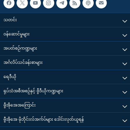
သတင်း
၀န်ဆောင်မှုများ
အပတ်စဉ်ကဏ္ဍများ
အင်္ဂလိပ်သင်ခန်းစာများ
ရေဒီယို
ရုပ်သံအစီအစဉ်နှင့် ဗွီဒီယိုကဏ္ဍများ
ဗွီအိုအေအကြောင်း
ဗွီအိုအေ မိုဘိုင်းလ်အက်ပ်များ ဒေါင်းလုတ်ယူရန်