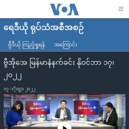
သုံး
ရ
လွယ်ကူ
ရေဒီယို ရုပ်သံအစီအစဉ်
မူလစာမျက်နှာ
စေ
မြန်မာ
ဗွီဒီယို ကြည့်ရှုရန်
အကြောင်း
သည့်
ကမ္ဘာ့သတင်းများ
Link
ဗွီအိုအေ မြန်မာနံနက်ခင်း နိုဝင်ဘာ ၁၇၊
ဗွီဒီယို
နိုင်ငံတကာ
များ
သတင်းလွတ်လပ်ခွင့်
အမေရိကန်
၂၀၂၂
ပင်မ
ရပ်ဝန်းတခု လမ်းတခု အလွန်
တရုတ်
အကြောင်းအရာ
၁၇ ႏိုဝင္ဘာ၊ ၂၀၂၂
သို့
အင်္ဂလိပ်စာလေ့လာမယ်
အစ္စရေး-ပါလက်စတိုင်း
ကျော်
အပတ်စဉ်ကဏ္ဍများ
အမေရိကန်သုံးအီဒီယံ
ကြည့်
ရေဒီယိုနှင့်ရုပ်သံ အချက်အလက်များ
မကြေးမုံရဲ့ အင်္ဂလိပ်စာ
ရေဒီယို
ရန်
ပင်မ
ရေဒီယို/တီဗွီအစီအစဉ်
ရုပ်ရှင်ထဲက အင်္ဂလိပ်စာ
တီဗွီ
No media source currently available