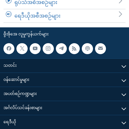
ရုပ်သံအစီအစဉ်များ
ရေဒီယိုအစီအစဉ်များ
ဗွီအိုအေ လူမှုကွန်ယက်များ
သတင်း
၀န်ဆောင်မှုများ
အပတ်စဉ်ကဏ္ဍများ
အင်္ဂလိပ်သင်ခန်းစာများ
ရေဒီယို