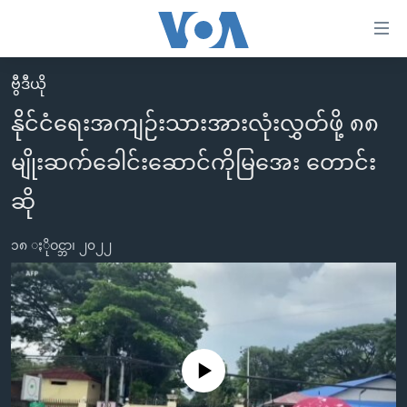
သုံး
ရ
လွယ်ကူ
ဗွီဒီယို
မူလစာမျက်နှာ
စေ
နိုင်ငံရေးအကျဉ်းသားအားလုံးလွှတ်ဖို့ ၈၈
မြန်မာ
သည့်
မျိုးဆက်ခေါင်းဆောင်ကိုမြအေး တောင်း
ကမ္ဘာ့သတင်းများ
Link
ဗွီဒီယို
နိုင်ငံတကာ
ဆို
များ
သတင်းလွတ်လပ်ခွင့်
အမေရိကန်
ပင်မ
၁၈ ႏိုဝင္ဘာ၊ ၂၀၂၂
ရပ်ဝန်းတခု လမ်းတခု အလွန်
တရုတ်
အကြောင်းအရာ
သို့
အင်္ဂလိပ်စာလေ့လာမယ်
အစ္စရေး-ပါလက်စတိုင်း
ကျော်
အပတ်စဉ်ကဏ္ဍများ
အမေရိကန်သုံးအီဒီယံ
ကြည့်
ရေဒီယိုနှင့်ရုပ်သံ အချက်အလက်များ
မကြေးမုံရဲ့ အင်္ဂလိပ်စာ
ရေဒီယို
ရန်
No media source currently available
ပင်မ
ရေဒီယို/တီဗွီအစီအစဉ်
ရုပ်ရှင်ထဲက အင်္ဂလိပ်စာ
တီဗွီ