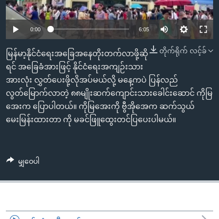
အ
သုတပဒေသာ အင်္ဂလိပ်စာ
ညွန်း
Learning English
စာမျက်နှာ
0:00
6:05
သို့
ဗွီအိုအေ လူမှုကွန်ယက်များ
တိုက်ရိုက် လင့်ခ်
မြန်မာ့နိုင်ငံရေးအခြေအနေတိုးတက်လာဖို့ဆို
ကျော်
ရင် အခြေခံအားဖြင့် နိုင်ငံရေးအကျဉ်းသား
ကြည့်
အားလုံး လွှတ်ပေးဖို့လိုအပ်မယ်လို့ မနေ့ကပဲ ပြန်လည်
ရန်
ဘာသာစကားများ
လွတ်မြောက်လာတဲ့ ၈၈မျိုးဆက်ကျောင်းသားခေါင်းဆောင် ကိုမြ
ရှာဖွေ
အေးက ပြောပါတယ်။ ကိုမြအေးကို ဗွီအိုအေက ဆက်သွယ်
ရန်
မေးမြန်းထားတာ ကို မခင်ဖြူထွေးတင်ပြပေးပါမယ်။
နေရာ
သို့
ကျော်
ရန်
မျှဝေပါ