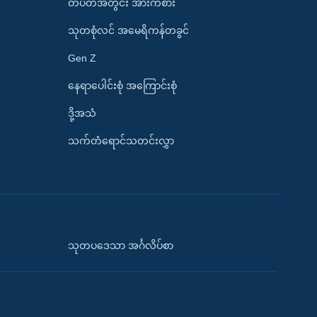
တပတ်အတွင်း အားကစား
သုတစုံလင် အမေရိကန်တခွင်
Gen Z
နေရာပေါင်းစုံ အကြောင်းစုံ
ဒို့အသံ
သက်တံရောင်သတင်းလွှာ
သုတပဒေသာ အင်္ဂလိပ်စာ