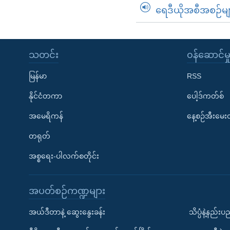
ရေဒီယိုအစီအစဉ်မျ
သတင်း
၀န်ဆောင်မှ
မြန်မာ
RSS
နိုင်ငံတကာ
ပေါ့ဒ်ကတ်စ်
အမေရိကန်
နေ့စဉ်အီးမေ
တရုတ်
အစ္စရေး-ပါလက်စတိုင်း
အပတ်စဉ်ကဏ္ဍများ
အယ်ဒီတာနဲ့ ဆွေးနွေးခန်း
သိပ္ပံနဲ့နည်း