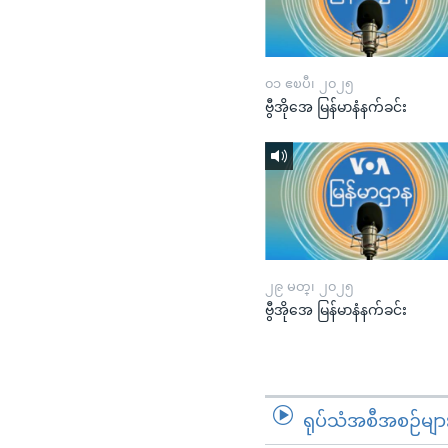
၀၁ ဧၿပီ၊ ၂၀၂၅
ဗွီအိုအေ မြန်မာနံနက်ခင်း
၂၉ မတ္၊ ၂၀၂၅
ဗွီအိုအေ မြန်မာနံနက်ခင်း
ရုပ်သံအစီအစဉ်မျာ