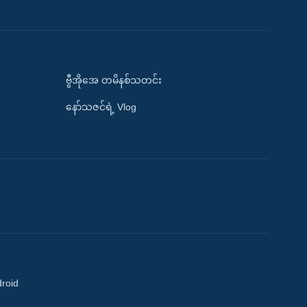
ဗွီအိုအေ တမိနစ်သတင်း
နော်သဇင်ရဲ့ Vlog
droid