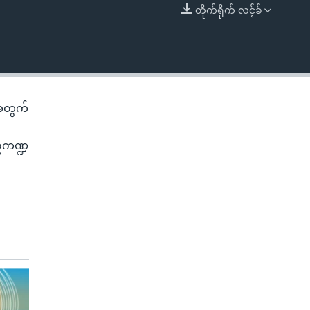
တိုက်ရိုက် လင့်ခ်
EMBED
 အတွက်
ဉ်ကဏ္ဍ