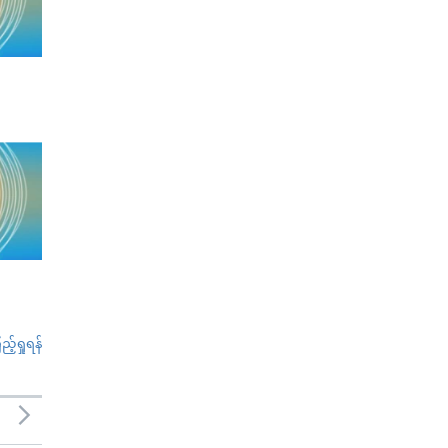
်ရှုရန်