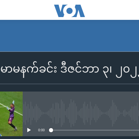
SUBSCRIBE
ြန်မာမနက်ခင်း ဒီဇင်ဘာ ၃၊ ၂၀
Apple Podcasts
Spotify
ရယူရန်
No media source currently availa
0:00