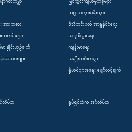
အနာဂတ်ကမ္ဘာ
မြင်ကွင်းကျယ်မှတ်စုများ
ကမ္ဘာတလွှားခရီးသွား
း အားကစား
ဒီသီတင်းပတ် အာရှနိုင်ငံရေး
ားသတင်းများ
အာရှစီးပွားရေး
်မာ နှိုင်းယှဉ်ချက်
ကျန်းမာရေး
ပြားသတင်းများ
အမျိုးသမီးကဏ္ဍ
ရိုဟင်ဂျာအရေး မျှော်လင့်ချက်
်္ဂလိပ်စာ
ရုပ်ရှင်ထဲက အင်္ဂလိပ်စာ