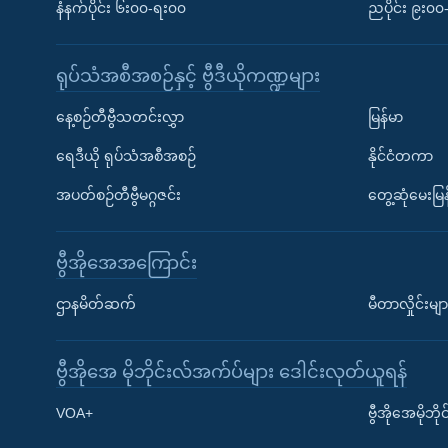
နံနက်ပိုင်း ၆း၀၀-ရး၀၀
ညပိုင်း ၉း၀
ရုပ်သံအစီအစဉ်နှင့် ဗွီဒီယိုကဏ္ဍများ
နေ့စဉ်တီဗွီသတင်းလွှာ
မြန်မာ
ရေဒီယို ရုပ်သံအစီအစဉ်
နိုင်ငံတကာ
အပတ်စဉ်တီဗွီမဂ္ဂဇင်း
တွေ့ဆုံမေးမြန
ဗွီအိုအေအကြောင်း
ဌာနမိတ်ဆက်
မီတာလှိုင်းမျာ
ဗွီအိုအေ မိုဘိုင်းလ်အက်ပ်များ ဒေါင်းလုတ်ယူရန်
Learning English
VOA+
ဗွီအိုအေမိုဘ
ဗွီအိုအေ လူမှုကွန်ယက်များ