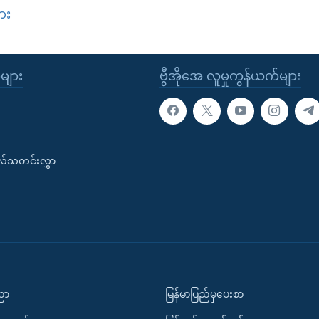
ား
ုများ
ဗွီအိုအေ လူမှုကွန်ယက်များ
းလ်သတင်းလွှာ
ပညာ
မြန်မာပြည်မှပေးစာ