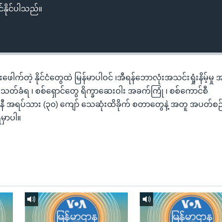
်နိုင်ပါသည်။
ေါက်တဲ့ နိုင်ငံတွေထဲ မြန်မာပါဝင် ၊အီရန်ဘောလုံးအသင်းရှုံးနိမ့်မှု
ပစ်သတ်ခံရ ၊ စစ်ရှောင်တွေ ရိက္ခာဆေးဝါး အခက်ကြုံ ၊ စစ်ကောင်စီ
နီ အရပ်သား (၃၀) ကျော် သေဆုံးထိခိုက် စတာတွေနဲ့ အတူ အပတ်စ
မှာပါ။