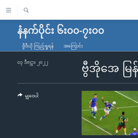
သုံး
ရ
ရှာဖွေ
လွယ်ကူ
မူလစာမျက်နှာ
နံနက်ပိုင်း ၆း၀၀-၇း၀၀
ရ
စေ
မြန်မာ
လာ
ဗွီဒီယို ကြည့်ရှုရန်
အကြောင်း
သည့်
ဒ်
ကမ္ဘာ့သတင်းများ
Link
ဗွီဒီယို
နိုင်ငံတကာ
၀၃ ဒီဇင္ဘာ၊ ၂၀၂၂
ဗွီအိုအေ မ
များ
သတင်းလွတ်လပ်ခွင့်
အမေရိကန်
ပင်မ
ရပ်ဝန်းတခု လမ်းတခု အလွန်
တရုတ်
အကြောင်းအရာ
အင်္ဂလိပ်စာလေ့လာမယ်
အစ္စရေး-ပါလက်စတိုင်း
မျှဝေပါ
သို့
အပတ်စဉ်ကဏ္ဍများ
အမေရိကန်သုံးအီဒီယံ
ကျော်
ကြည့်
ရေဒီယိုနှင့်ရုပ်သံ အချက်အလက်များ
မကြေးမုံရဲ့ အင်္ဂလိပ်စာ
ရေဒီယို
ရန်
ရေဒီယို/တီဗွီအစီအစဉ်
ရုပ်ရှင်ထဲက အင်္ဂလိပ်စာ
တီဗွီ
ပင်မ