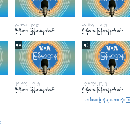
၃၁ မတ္၊ ၂၀၂၅
၃၀ မတ္၊ ၂၀၂၅
ဗွီအိုအေ မြန်မာနံနက်ခင်း
ဗွီအိုအေ မြန်မာနံနက်ခင်း
၂၈ မတ္၊ ၂၀၂၅
၂၇ မတ္၊ ၂၀၂၅
ဗွီအိုအေ မြန်မာနံနက်ခင်း
ဗွီအိုအေ မြန်မာနံနက်ခင်း
အစီအစဉ်တွဲများအားလုံးကြည့
း