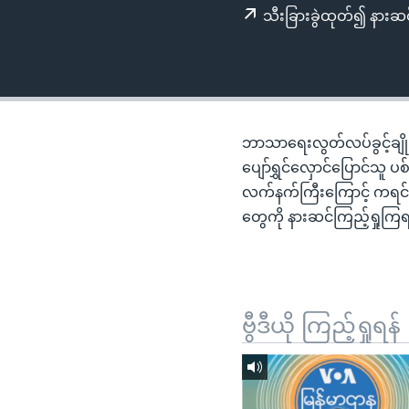
သုတပဒေသာ အင်္ဂလိပ်စာ
အ
သီးခြားခွဲထုတ်၍ နားဆင
ညွန်း
စာမျက်နှာ
သို့
ကျော်
ကြည့်
ဘာသာရေးလွတ်လပ်ခွင့်ချိုးဖ
ရန်
ပျော်ရွှင်လှောင်ပြောင်သူ 
ရှာဖွေ
လက်နက်ကြီးကြောင့် ကရင်
ရန်
တွေကို နားဆင်ကြည့်ရှုကြရ
နေရာ
သို့
ကျော်
ရန်
ဗွီဒီယို ကြည့်ရှုရန်