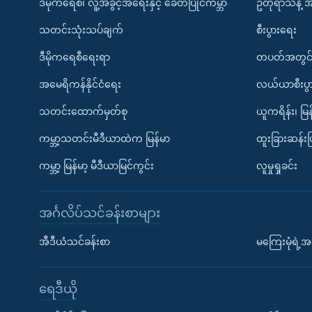
ဒီမိုကရေစီ၊ လူ့အခွင့်အရေးနှင့် ခေတ်ပြိုင်ကမ္ဘာ
ဥတုရာသီနဲ့ 
သတင်းသုံးသပ်ချက်
စီးပွားရေး
ဒီမိုကရေစီရေးရာ
တပတ်အတွင်
အမေရိကန်နိုင်ငံရေး
လယ်ယာစီးပွ
သတင်းထောက်မှတ်စု
ယူကရိန်း၊ မြန
ကမ္ဘာ့သတင်းမီဒီယာထဲက မြန်မာ
ထူးခြားဆန်း
ကမ္ဘာ့ မြန်မာ့ မီဒီယာမြင်ကွင်း
လူမှုရှုခင်း
အင်္ဂလိပ်သင်ခန်းစာများ
အီဒီယံသင်ခန်းစာ
မကြေးမုံရဲ့အင
ရေဒီယို