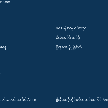
၀-၁၀း၀၀
ရေမြေခြားမှ ရုပ်ပုံလွှာ
ပိုလီဂရပ်ဖ်.အင်ဖို
်းခန်း
ဗွီအိုအေ ပုံပြရုပ်သံ
း
ိုင်းလ်သတင်းအက်ပ်-Apple
ဗွီအိုအေမိုဘိုင်းလ်သတင်းအက်ပ်-An