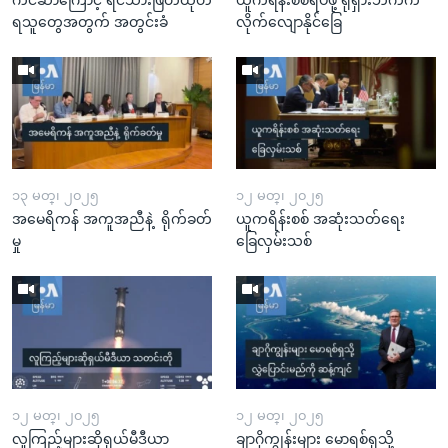
ရသူတွေအတွက် အတွင်းခံ
လိုက်လျောနိုင်ခြေ
၁၃ မတ္၊ ၂၀၂၅
၁၂ မတ္၊ ၂၀၂၅
အမေရိကန် အကူအညီနဲ့ ရိုက်ခတ်
ယူကရိန်းစစ် အဆုံးသတ်ရေး
မှု
ခြေလှမ်းသစ်
၁၂ မတ္၊ ၂၀၂၅
၁၂ မတ္၊ ၂၀၂၅
လူကြည့်များဆိုရှယ်မီဒီယာ
ချာဂိုကျွန်းများ မောရစ်ရှသို့