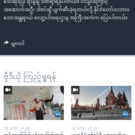
သေဆုံးပြီး ရာနဲ့ချီ ဒဏ်ရာရခဲ့ပါတယ်။ ငလျင်ကြောင့်
အဆောက်အဦး ဒါဇင်ချီ ပျက်ဆီးခဲ့ရတယ်လို့ နိုင်ငံတော်သဘာဝ
ဘေးအန္တရာယ် လျော့ပါးရေးဌာန အကြီးအကဲက ပြောပါတယ်။
မျှဝေပါ
ဗွီဒီယို ကြည့်ရှုရန်
၁၄ မတ္၊ ၂၀၂၅
၁၃ မတ္၊ ၂၀၂၅
ကင်ဆာကြောင့် ရင်သားဖြတ်ထုတ်
ယူကရိန်းစစ်ရပ်ဖို့ ရုရှားဘက်က