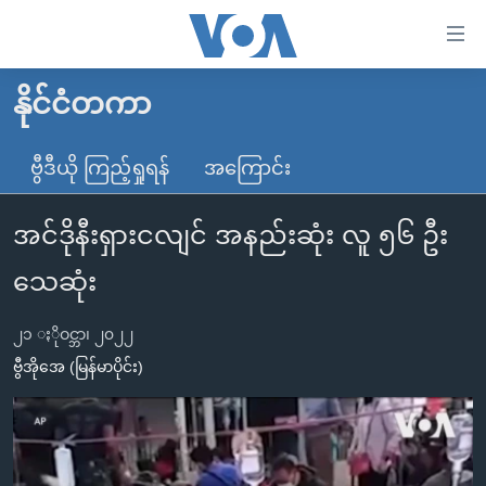
သုံး
ရ
လွယ်ကူ
နိုင်ငံတကာ
မူလစာမျက်နှာ
စေ
မြန်မာ
ဗွီဒီယို ကြည့်ရှုရန်
အကြောင်း
သည့်
ကမ္ဘာ့သတင်းများ
Link
အင်ဒိုနီးရှားငလျင် အနည်းဆုံး လူ ၅၆ ဦး
ဗွီဒီယို
နိုင်ငံတကာ
များ
သတင်းလွတ်လပ်ခွင့်
အမေရိကန်
သေဆုံး
ပင်မ
ရပ်ဝန်းတခု လမ်းတခု အလွန်
တရုတ်
အကြောင်းအရာ
၂၁ ႏိုဝင္ဘာ၊ ၂၀၂၂
သို့
အင်္ဂလိပ်စာလေ့လာမယ်
အစ္စရေး-ပါလက်စတိုင်း
ဗွီအိုအေ (မြန်မာပိုင်း)
ကျော်
အပတ်စဉ်ကဏ္ဍများ
အမေရိကန်သုံးအီဒီယံ
ကြည့်
ရေဒီယိုနှင့်ရုပ်သံ အချက်အလက်များ
မကြေးမုံရဲ့ အင်္ဂလိပ်စာ
ရေဒီယို
ရန်
ပင်မ
ရေဒီယို/တီဗွီအစီအစဉ်
ရုပ်ရှင်ထဲက အင်္ဂလိပ်စာ
တီဗွီ