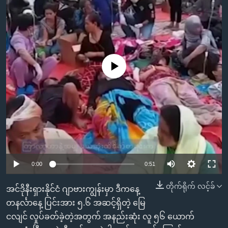
အ
သုတပဒေသာ အင်္ဂလိပ်စာ
ညွန်း
Learning English
စာမျက်နှာ
သို့
ဗွီအိုအေ လူမှုကွန်ယက်များ
ကျော်
No media source currently available
ကြည့်
ရန်
ဘာသာစကားများ
ရှာဖွေ
ရန်
နေရာ
သို့
ကျော်
0:00
0:51
ရန်
တိုက်ရိုက် လင့်ခ်
အင်ဒိုနီးရှားနိုင်ငံ ဂျာဗားကျွန်းမှာ ဒီကနေ့
တနင်္လာနေ့ ပြင်းအား ၅.၆ အဆင့်ရှိတဲ့ မြေ
ငလျင် လှုပ်ခတ်ခဲ့တဲ့အတွက် အနည်းဆုံး လူ ၅၆ ယောက်